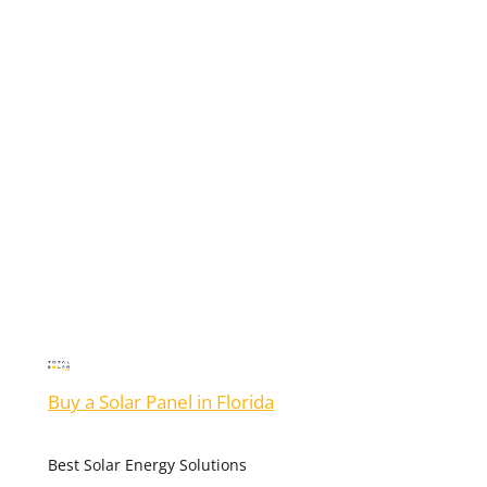
Renk Kat
Sıkılmadın mı hep aynı gri tonlarda
yaşamaktan?
Antalya Escort
ile artık hayatına
renk katma vakti. Ne siyah ne beyaz, hep gri…
Unutma ki hayat gri olanları yutar. Tarafını
seçmek zorundasın. Ya güçlü olacaksın ya
güçsüz, ya tutkulu ya duygusuz. Ya her şeyin
olacak ya da hiçbir şeyin.
Uzun zamandır
kararsızlık içinde “fark etmez” diyerek
geçiştiriyorsun her şeyi. Peki içindeki gerçek
istek ne oldu? Artık onu erteleme.
Antalya
Bayan Escort
seni bekliyor.
Buy a Solar Panel in Florida
Best Solar Energy Solutions