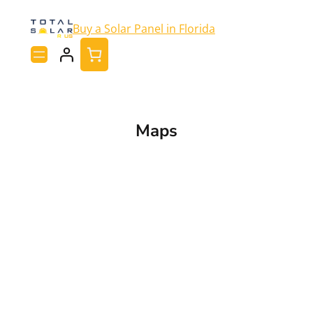
Buy a Solar Panel in Florida
Maps
Seslerin, Hislerin ve Renklerin Büyüsü:
Antalya’da Gerçek Arzunla Buluş
Enerjinin
Kaynağına Yolculuk
Seslerin ve hislerin
büyüsüne kapılmaya hazır mısın? Antalya’da
her enerjinin kaynağı var ve seni derinden
etkileyecek özel bir kadın kendi ekseninde seni
bekliyor. Hiç sadece birinin ses tonundan, sarf
ettiği cümlelerden âşık olacak kadar etkilendin