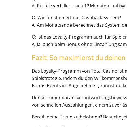
A: Punkte verfallen nach 12 Monaten Inaktivit
Q: Wie funktioniert das Cashback‑System?
A: Am Monatsende berechnet das System dein
Q: Ist das Loyalty‑Programm auch für Spiele
A: Ja, auch beim Bonus ohne Einzahlung samme
Fazit: So maximierst du deinen
Das Loyalty‑Programm von Total Casino ist me
Spielstrategie. Indem du den Willkommensbo
Bonus‑Events im Auge behältst, kannst du k
Denke immer daran, verantwortungsbewusst zu
von schnellen Auszahlungen, einem zuverläs
Bereit, deine Treue zu belohnen? Besuche jet