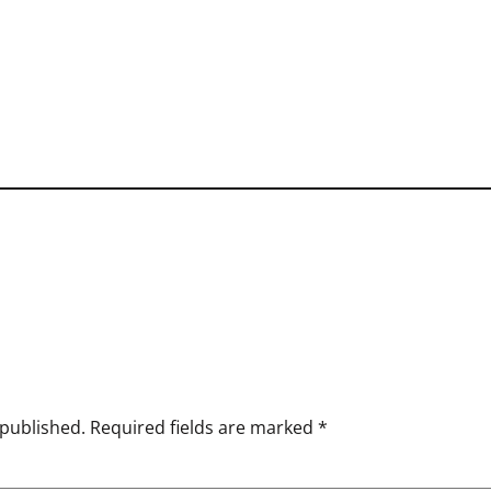
 published.
Required fields are marked
*