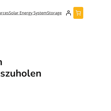
urces
Solar Energy System
Storage
m
uszuholen