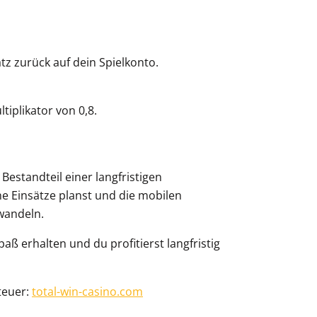
 zurück auf dein Spielkonto.
iplikator von 0,8.
Bestandteil einer langfristigen
e Einsätze planst und die mobilen
wandeln.
ß erhalten und du profitierst langfristig
.
nteuer:
total-win-casino.com