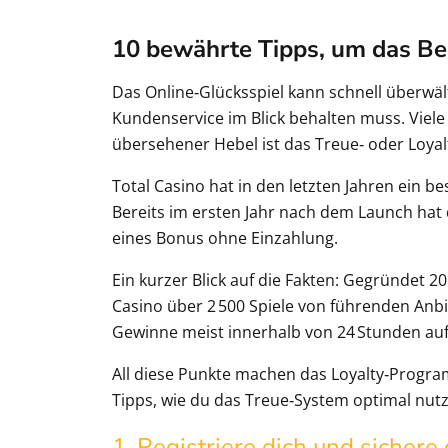
10 bewährte Tipps, um das B
Das Online‑Glücksspiel kann schnell überw
Kundenservice im Blick behalten muss. Viele 
übersehener Hebel ist das Treue‑ oder Loya
Total Casino hat in den letzten Jahren ein b
Bereits im ersten Jahr nach dem Launch hat
eines Bonus ohne Einzahlung.
Ein kurzer Blick auf die Fakten: Gegründet 2
Casino über 2 500 Spiele von führenden Anb
Gewinne meist innerhalb von 24 Stunden auf
All diese Punkte machen das Loyalty‑Progra
Tipps, wie du das Treue‑System optimal nutz
1. Registriere dich und siche