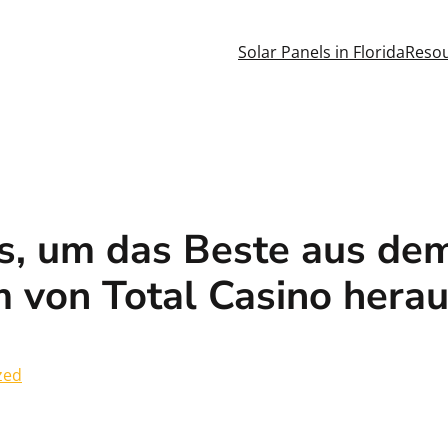
Solar Panels in Florida
Reso
s, um das Beste aus de
 von Total Casino hera
zed