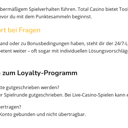
übermäßigem Spielverhalten führen. Total Casino bietet Too
, bevor du mit dem Punktesammeln beginnst.
rt bei Fragen
tand oder zu Bonusbedingungen haben, steht dir der 24/7‑Li
etent weiter – oft sogar mit individuellen Lösungsvorschl
en zum Loyalty‑Programm
kte gutgeschrieben werden?
r Spielrunde gutgeschrieben. Bei Live‑Casino‑Spielen kann 
bertragen?
er‑Konto gebunden und nicht übertragbar.