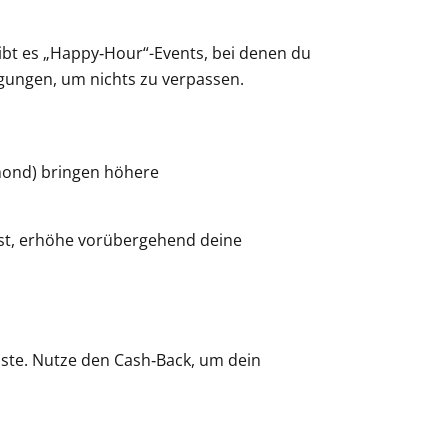
gibt es „Happy‑Hour“-Events, bei denen du
tigungen, um nichts zu verpassen.
iamond) bringen höhere
ist, erhöhe vorübergehend deine
uste. Nutze den Cash‑Back, um dein