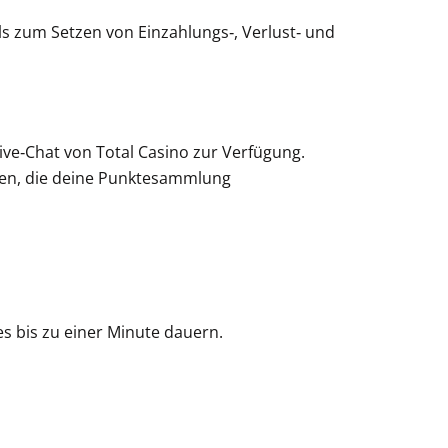
ls zum Setzen von Einzahlungs‑, Verlust‑ und
ve‑Chat von Total Casino zur Verfügung.
ägen, die deine Punktesammlung
es bis zu einer Minute dauern.