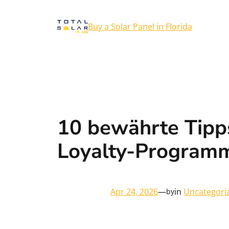
Buy a Solar Panel in Florida
10 bewährte Tipp
Loyalty‑Programm
Apr 24, 2026
—
in
Uncategori
by