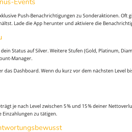
onus‑Events
exklusive Push‑Benachrichtigungen zu Sonderaktionen. Oft 
hältst. Lade die App herunter und aktiviere die Benachrich
u
t dein Status auf Silver. Weitere Stufen (Gold, Platinum, D
count‑Manager.
über das Dashboard. Wenn du kurz vor dem nächsten Level b
rägt je nach Level zwischen 5 % und 15 % deiner Nettoverl
e Einzahlungen zu tätigen.
rantwortungsbewusst