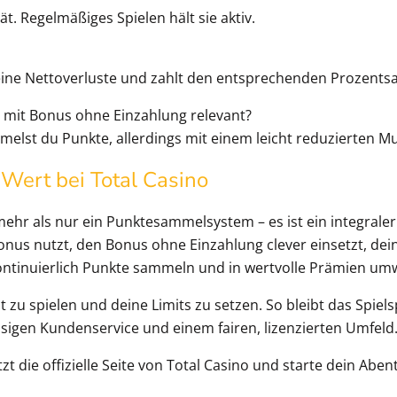
ät. Regelmäßiges Spielen hält sie aktiv.
e Nettoverluste und zahlt den entsprechenden Prozentsatz
r mit Bonus ohne Einzahlung relevant?
lst du Punkte, allerdings mit einem leicht reduzierten Mult
 Wert bei Total Casino
hr als nur ein Punktesammelsystem – es ist ein integraler 
nus nutzt, den Bonus ohne Einzahlung clever einsetzt, dein
ontinuierlich Punkte sammeln und in wertvolle Prämien um
 spielen und deine Limits zu setzen. So bleibt das Spielspa
sigen Kundenservice und einem fairen, lizenzierten Umfeld
zt die offizielle Seite von Total Casino und starte dein Abe