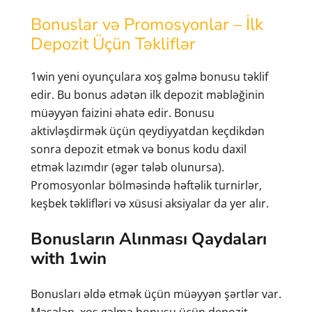
Bonuslar və Promosyonlar – İlk
Depozit Üçün Təkliflər
1win yeni oyunçulara xoş gəlmə bonusu təklif
edir. Bu bonus adətən ilk depozit məbləğinin
müəyyən faizini əhatə edir. Bonusu
aktivləşdirmək üçün qeydiyyatdan keçdikdən
sonra depozit etmək və bonus kodu daxil
etmək lazımdır (əgər tələb olunursa).
Promosyonlar bölməsində həftəlik turnirlər,
keşbek təklifləri və xüsusi aksiyalar da yer alır.
Bonusların Alınması Qaydaları
with 1win
Bonusları əldə etmək üçün müəyyən şərtlər var.