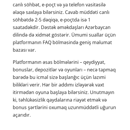
canlı söhbət, e-poçt və ya telefon vasitəsilə
əlaqə saxlaya bilərsiniz. Cavab müddəti canlı
söhbətdə 2-5 dəqiqə, e-poçtda isə 1
saatadəkdir. Dəstək əməkdaşları Azərbaycan
dilində də xidmət göstərir. Ümumi suallar üçün
platformanın FAQ bölməsində geniş məlumat
bazası var.
Platformanın əsas bölmələrini – qeydiyyat,
bonuslar, depozitlər və oyunları – necə tapmaq
barədə bu icmal sizə başlanğıc üçün lazımi
bilikləri verir. Hər bir addımı izləyərək vaxt
itirmədən oyuna başlaya bilərsiniz. Unutmayın
ki, təhlükəsizlik qaydalarına riayət etmək və
bonus şərtlərini oxumaq uzunmüddətli uğurun
açarıdır.