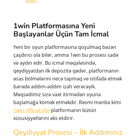
Main
1win Platformasına Yeni
Başlayanlar Üçün Tam İcmal
Yeni bir oyun platformasına qoşulmaq bəzən
çaşdırıcı ola bilər, amma 1win bu prosesi sadə
və aydın edir. Bu icmal məqaləsində,
qeydiyyatdan ilk depozitə qədər, platformanın
əsas bölmələrini necə tapmaq və istifadə etmək
barədə addım-addım izah verəcəyik.
Məqsədimiz sizə vaxt itirmədən oyuna
başlamağa kömək etməkdir. Rəsmi mənbə kimi
1win official site
platformanın bütün
xüsusiyyətlərini əks etdirir.
Qeydiyyat Prosesi – İlk Addımınız