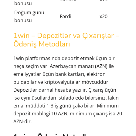
bonusu
Doğum günü
Fərdi
x20
bonusu
1win – Depozitlər və Çıxarışlar –
Ödəniş Metodları
1win platformasında depozit etmək üçün bir
neçə seçim var. Azərbaycan manatı (AZN) ilə
əməliyyatlar üçün bank kartları, elektron
pulqabılar və kriptovalyutalar mövcuddur.
Depozitlər dərhal hesaba yazılır. Çıxarış üçün
isə eyni üsullardan istifadə edə bilərsiniz, lakin
emal müddəti 1-3 iş günü çəkə bilər. Minimum
depozit məbləği 10 AZN, minimum çıxarış isə 20
AZN-dir.