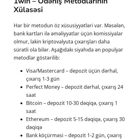
1win – Ödəniş Metodlarının
Xülasəsi
Hər bir metodun öz xüsusiyyətləri var. Məsələn,
bank kartları ilə əməliyyatlar üçün komissiyalar
olmur, lakin kriptovalyuta çıxarışları daha
sürətli ola bilər. Aşağıdakı siyahıda ən populyar
metodlar göstərilib:
Visa/Mastercard – depozit üçün dərhal,
çıxarış 1-3 gün
Perfect Money – depozit dərhal, çıxarış 24
saat
Bitcoin – depozit 10-30 dəqiqə, çıxarış 1
saat
Ethereum – depozit 5-15 dəqiqə, çıxarış 30
dəqiqə
Bank köçürməsi – depozit 1-2 gün, çıxarış