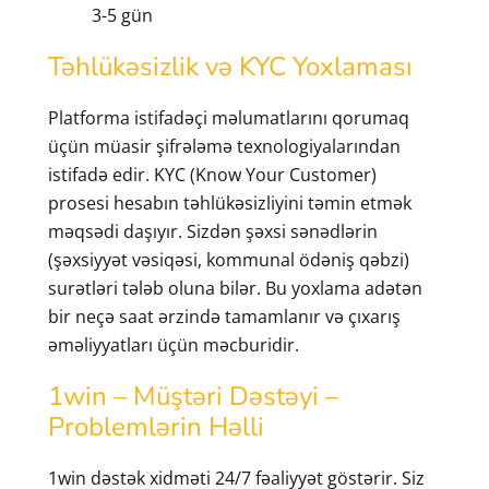
3-5 gün
Təhlükəsizlik və KYC Yoxlaması
Platforma istifadəçi məlumatlarını qorumaq
üçün müasir şifrələmə texnologiyalarından
istifadə edir. KYC (Know Your Customer)
prosesi hesabın təhlükəsizliyini təmin etmək
məqsədi daşıyır. Sizdən şəxsi sənədlərin
(şəxsiyyət vəsiqəsi, kommunal ödəniş qəbzi)
surətləri tələb oluna bilər. Bu yoxlama adətən
bir neçə saat ərzində tamamlanır və çıxarış
əməliyyatları üçün məcburidir.
1win – Müştəri Dəstəyi –
Problemlərin Həlli
1win dəstək xidməti 24/7 fəaliyyət göstərir. Siz