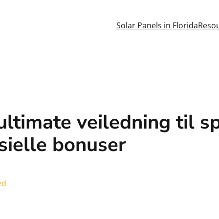
Solar Panels in Florida
Reso
ultimate veiledning til 
sielle bonuser
ed