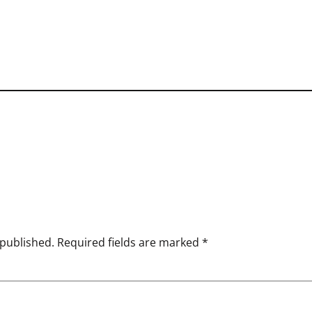
 published.
Required fields are marked
*