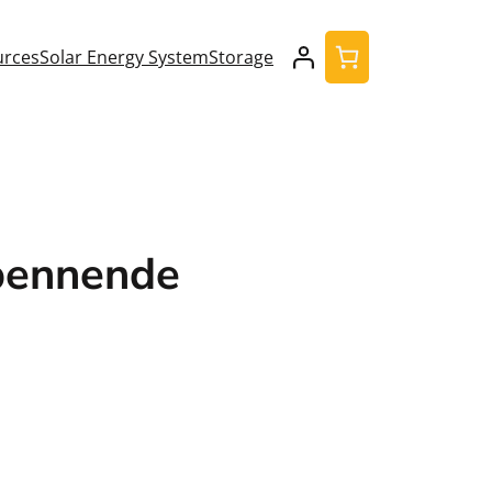
urces
Solar Energy System
Storage
spennende