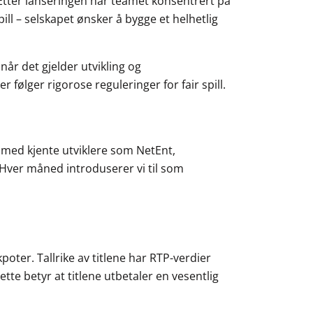
Etter lanseringen har teamet konsentrert på
ill – selskapet ønsker å bygge et helhetlig
 når det gjelder utvikling og
 følger rigorose reguleringer for fair spill.
r med kjente utviklere som NetEnt,
. Hver måned introduserer vi til som
poter. Tallrike av titlene har RTP-verdier
te betyr at titlene utbetaler en vesentlig