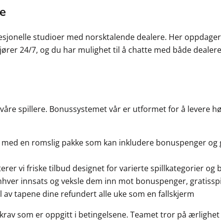
re
esjonelle studioer med norsktalende dealere. Her oppdager du
rer 24/7, og du har mulighet til å chatte med både dealere o
våre spillere. Bonussystemet vår er utformet for å levere h
s med en romslig pakke som kan inkludere bonuspenger og g
rer vi friske tilbud designet for varierte spillkategorier og
ver innsats og veksle dem inn mot bonuspenger, gratisspinn 
 av tapene dine refundert alle uke som en fallskjerm
v som er oppgitt i betingelsene. Teamet tror på ærlighet og