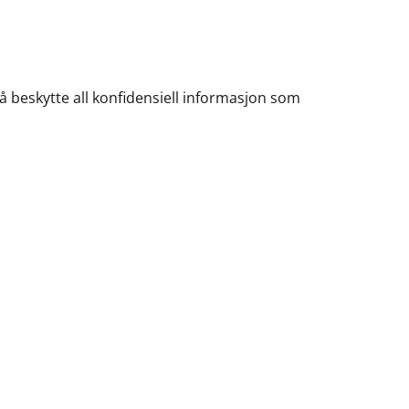
å beskytte all konfidensiell informasjon som