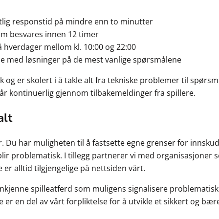
ig responstid på mindre enn to minutter
m besvares innen 12 timer
å hverdager mellom kl. 10:00 og 22:00
e med løsninger på de mest vanlige spørsmålene
 og er skolert i å takle alt fra tekniske problemer til spø
år kontinuerlig gjennom tilbakemeldinger fra spillere.
alt
r. Du har muligheten til å fastsette egne grenser for innskudd,
blir problematisk. I tillegg partnerer vi med organisasjoner 
 alltid tilgjengelige på nettsiden vårt.
nkjenne spilleatferd som muligens signalisere problematisk sp
er en del av vårt forpliktelse for å utvikle et sikkert og bærek