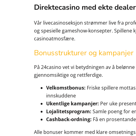
Direktecasino med ekte deale
Vår livecasinoseksjon strømmer live fra prof
og spesielle gameshow-konsepter. Spillene kjø
casinoatmosfære.
Bonusstrukturer og kampanjer
På 24casino vet vi betydningen av å belønne 
gjennomsiktige og rettferdige.
Velkomstbonus:
Friske spillere motta
innskuddene
Ukentlige kampanjer:
Per uke presente
Lojalitetsprogram:
Samle poeng for enh
Cashback-ordning:
Få en prosentandel
Alle bonuser kommer med klare omsetningskra