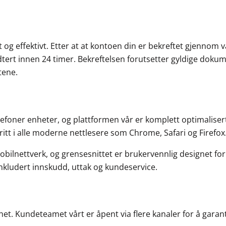
 og effektivt. Etter at at kontoen din er bekreftet gjennom
tert innen 24 timer. Bekreftelsen forutsetter gyldige dokum
tene.
efoner enheter, og plattformen vår er komplett optimalisert 
ritt i alle moderne nettlesere som Chrome, Safari og Firefox
mobilnettverk, og grensesnittet er brukervennlig designet f
inkludert innskudd, uttak og kundeservice.
t. Kundeteamet vårt er åpent via flere kanaler for å garant