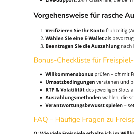
Live‑Support
: 24/7 Chat‑Hilfe, die bei
Vorgehensweise für rasche A
Verifizieren Sie Ihr Konto
frühzeitig (
Wählen Sie eine E‑Wallet
als bevorzu
Beantragen Sie die Auszahlung
nach 
Bonus‑Checkliste für Freispiel
Willkommensbonus
prüfen – oft mit F
Umsatzbedingungen
verstehen und b
RTP & Volatilität
des jeweiligen Slots a
Auszahlungsmethoden
wählen, die sc
Verantwortungsbewusst spielen
– se
FAQ – Häufige Fragen zu Freis
Q: Wie viele Freispiele erhalte ich im Wi