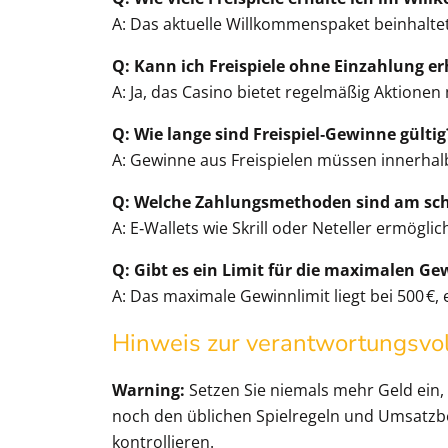
A: Das aktuelle Willkommenspaket beinhaltet
Q: Kann ich Freispiele ohne Einzahlung er
A: Ja, das Casino bietet regelmäßig Aktionen
Q: Wie lange sind Freispiel‑Gewinne gültig
A: Gewinne aus Freispielen müssen innerhalb
Q: Welche Zahlungsmethoden sind am sch
A: E‑Wallets wie Skrill oder Neteller ermögl
Q: Gibt es ein Limit für die maximalen Ge
A: Das maximale Gewinnlimit liegt bei 500 €, 
Hinweis zur verantwortungsvo
Warning:
Setzen Sie niemals mehr Geld ein, 
noch den üblichen Spielregeln und Umsatzb
kontrollieren.