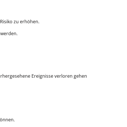
 Risiko zu erhöhen.
 werden.
vorhergesehene Ereignisse verloren gehen
können.