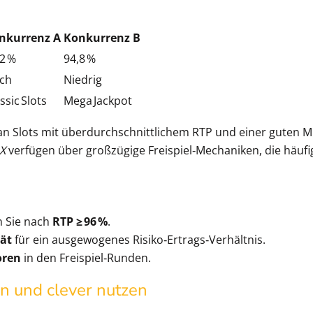
nkurrenz A
Konkurrenz B
2 %
94,8 %
ch
Niedrig
ssic Slots
Mega Jackpot
 an Slots mit überdurchschnittlichem RTP und einer guten Mi
 X
verfügen über großzügige Freispiel‑Mechaniken, die häuf
rn Sie nach
RTP ≥ 96 %
.
tät
für ein ausgewogenes Risiko‑Ertrags‑Verhältnis.
oren
in den Freispiel‑Runden.
n und clever nutzen