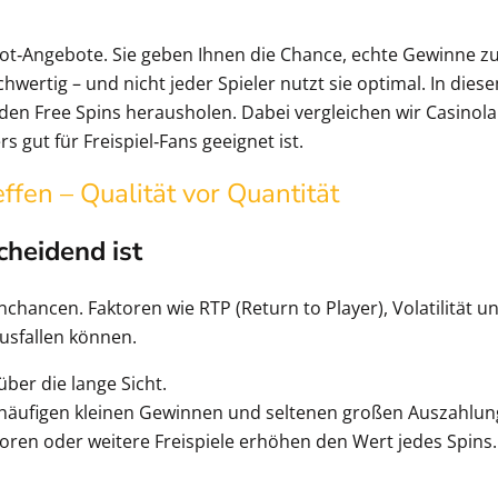
Slot‑Angebote. Sie geben Ihnen die Chance, echte Gewinne zu
hwertig – und nicht jeder Spieler nutzt sie optimal. In dies
den Free Spins herausholen. Dabei vergleichen wir Casinol
 gut für Freispiel‑Fans geeignet ist.
effen – Qualität vor Quantität
heidend ist
nnchancen. Faktoren wie RTP (Return to Player), Volatilität
usfallen können.
ber die lange Sicht.
 häufigen kleinen Gewinnen und seltenen großen Auszahlun
atoren oder weitere Freispiele erhöhen den Wert jedes Spins.