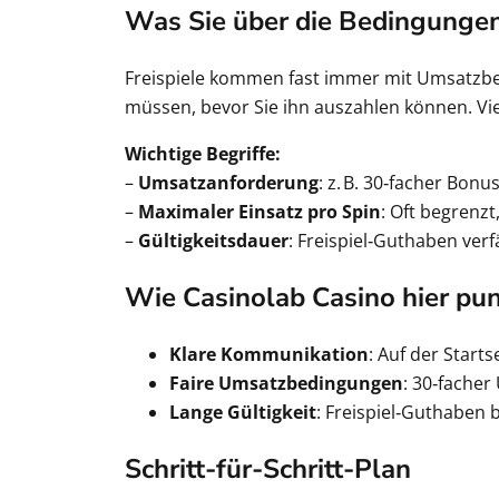
Was Sie über die Bedingunge
Freispiele kommen fast immer mit Umsatzbe
müssen, bevor Sie ihn auszahlen können. Vie
Wichtige Begriffe:
–
Umsatzanforderung
: z. B. 30‑facher Bonu
–
Maximaler Einsatz pro Spin
: Oft begrenz
–
Gültigkeitsdauer
: Freispiel‑Guthaben verfä
Wie Casinolab Casino hier pu
Klare Kommunikation
: Auf der Starts
Faire Umsatzbedingungen
: 30‑facher
Lange Gültigkeit
: Freispiel‑Guthaben b
Schritt‑für‑Schritt‑Plan