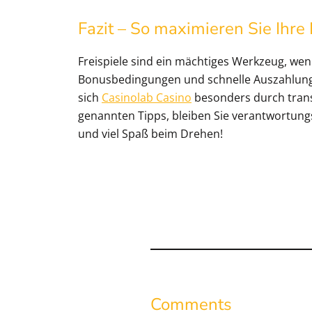
Fazit – So maximieren Sie Ihre
Freispiele sind ein mächtiges Werkzeug, wenn 
Bonusbedingungen und schnelle Auszahlungen
sich
Casinolab Casino
besonders durch tran
genannten Tipps, bleiben Sie verantwortung
und viel Spaß beim Drehen!
Comments