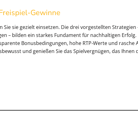
 Freispiel‑Gewinne
Sie sie gezielt einsetzen. Die drei vorgestellten Strategien –
 – bilden ein starkes Fundament für nachhaltigen Erfolg.
sparente Bonusbedingungen, hohe RTP‑Werte und rasche Au
sbewusst und genießen Sie das Spielvergnügen, das Ihnen d