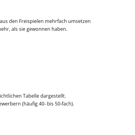
 aus den Freispielen mehrfach umsetzen
mehr, als sie gewonnen haben.
chtlichen Tabelle dargestellt.
ewerbern (häufig 40‑ bis 50‑fach).