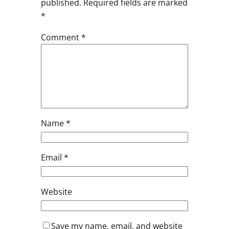
published.
Required fields are marked
*
Comment
*
Name
*
Email
*
Website
Save my name, email, and website