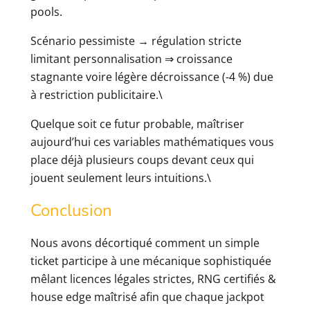
pools.
Scénario pessimiste → régulation stricte
limitant personnalisation ⇒ croissance
stagnante voire légère décroissance (-4 %) due
à restriction publicitaire.\
Quelque soit ce futur probable, maîtriser
aujourd’hui ces variables mathématiques vous
place déjà plusieurs coups devant ceux qui
jouent seulement leurs intuitions.\
Conclusion
Nous avons décortiqué comment un simple
ticket participe à une mécanique sophistiquée
mêlant licences légales strictes, RNG certifiés &
house edge maîtrisé afin que chaque jackpot