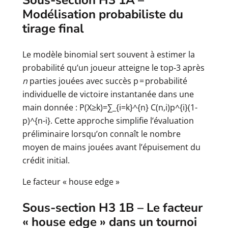
Modélisation probabiliste du
tirage final
Le modèle binomial sert souvent à estimer la
probabilité qu’un joueur atteigne le top‑3 après
n
parties jouées avec succès p = probabilité
individuelle de victoire instantanée dans une
main donnée : P(X≥k)=∑_{i=k}^{n} C(n,i)p^{i}(1-
p)^{n-i}. Cette approche simplifie l’évaluation
préliminaire lorsqu’on connaît le nombre
moyen de mains jouées avant l’épuisement du
crédit initial.
Le facteur « house edge »
Sous‑section H3 1B – Le facteur
« house edge » dans un tournoi