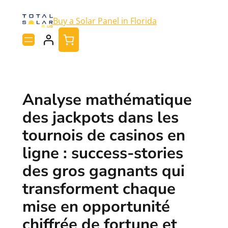
Buy a Solar Panel in Florida
Analyse mathématique
des jackpots dans les
tournois de casinos en
ligne : success‑stories
des gros gagnants qui
transforment chaque
mise en opportunité
chiffrée de fortune et