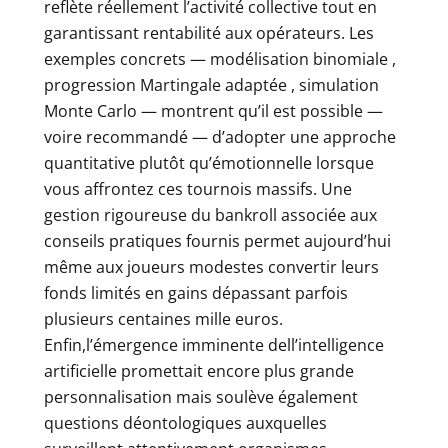
reflète réellement l’activité collective tout en
garantissant rentabilité aux opérateurs​. Les
exemples concrets — modélisation binomiale ,
progression Martingale adaptée , simulation
Monte Carlo — montrent qu’il est possible —
voire recommandé — d’adopter une approche
quantitative plutôt qu’émotionnelle lorsque
vous affrontez ces tournois massifs.​ Une
gestion rigoureuse du bankroll associée aux
conseils pratiques fournis permet aujourd’hui
même aux joueurs modestes convertir leurs
fonds limités en gains dépassant parfois
plusieurs centaines mille euros.​
Enfin,l’émergence imminente dell’intelligence
artificielle promettait encore plus grande
personnalisation mais soulève également
questions déontologiques auxquelles