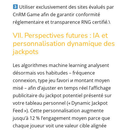
Utiliser exclusivement des sites évalués par
CnRM Game afin de garantir conformité
réglementaire et transparence RNG certifié.\
VII. Perspectives futures : IA et
personnalisation dynamique des
jackpots
Les algorithmes machine learning analysent
désormais vos habitudes – fréquence
connexion, type jeu favori и montant moyen
misé – afin d’ajuster en temps réel l’affichage
publicitaire du jackpot potentiel présenté sur
votre tableau personnel (« Dynamic Jackpot
Feed »). Cette personnalisation augmente
jusqu’à 12 % l’engagement moyen parce que
chaque joueur voit une valeur cible alignée