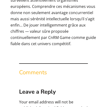
surveillent attentivement organismes
européens.​ Comprendre ces mécanismes vous
donne non seulement avantage concurrentiel
mais aussi sérénité intellectuelle lorsqu’il s’agit
enfin…​ De jouer intelligemment grâce aux
chiffres — valeur sûre proposée
continuellement par CnRM Game comme guide
fiable dans cet univers compétitif.​
Comments
Leave a Reply
Your email address will not be