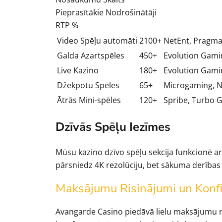
Pieprasītākie Nodrošinātāji
RTP %
Video Spēļu automāti
2100+
NetEnt, Pragmat
Galda Azartspēles
450+
Evolution Gami
Live Kazino
180+
Evolution Gami
Džekpotu Spēles
65+
Microgaming, N
Ātrās Mini-spēles
120+
Spribe, Turbo 
Dzīvās Spēļu Iezīmes
Mūsu kazino dzīvo spēļu sekcija funkcionē ar
pārsniedz 4K rezolūciju, bet sākuma derības
Maksājumu Risinājumi un Konfi
Avangarde Casino piedāvā lielu maksājumu ris