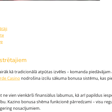
tāji
te
ve
strētajiem
irāk kā tradicionālā atpūtas izvēles – komanda piedāvājam a
rde Casino
nodrošina izcilu sākuma bonusa sistēmu, kas pie
at ne vien vienkārši finansiālus labumus, kā arī papildus i
bu. Kazino bonusa shēma funkcionē pārredzami – visu regulēj
agering nosacījumiem.