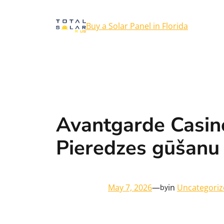
Buy a Solar Panel in Florida
Avantgarde Casino
Pieredzes gūšanu
May 7, 2026
—
in
Uncategoriz
by