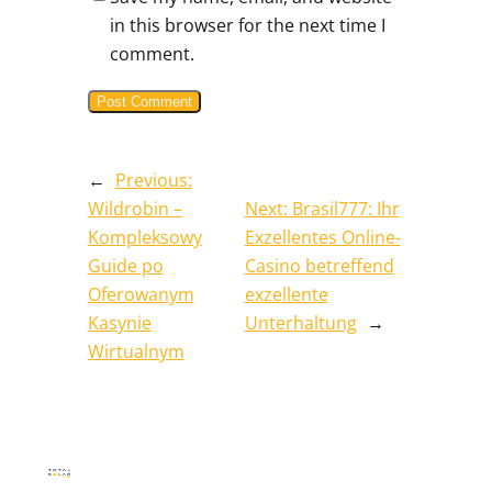
in this browser for the next time I
comment.
←
Previous:
Wildrobin –
Next:
Brasil777: Ihr
Kompleksowy
Exzellentes Online-
Guide po
Casino betreffend
Oferowanym
exzellente
Kasynie
Unterhaltung
→
Wirtualnym