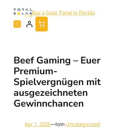
Buy a Solar Panel in Florida
Beef Gaming – Euer
Premium-
Spielvergnügen mit
ausgezeichneten
Gewinnchancen
Apr 1, 2026
—
in
Uncategorized
by