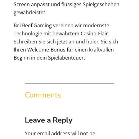
Screen anpasst und flüssiges Spielgeschehen
gewährleistet.
Bei Beef Gaming vereinen wir modernste
Technologie mit bewährtem Casino-Flair.
Schreiben Sie sich jetzt an und holen Sie sich
Ihren Welcome-Bonus für einen kraftvollen
Beginn in dein Spielabenteuer.
Comments
Leave a Reply
Your email address will not be