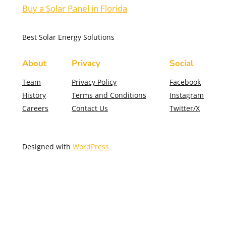
Buy a Solar Panel in Florida
Best Solar Energy Solutions
About
Privacy
Social
Team
Privacy Policy
Facebook
History
Terms and Conditions
Instagram
Careers
Contact Us
Twitter/X
Designed with
WordPress