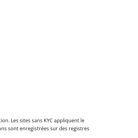
ion. Les sites sans KYC appliquent le
ions sont enregistrées sur des registres