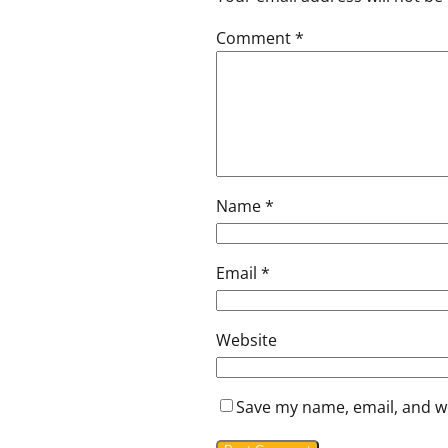
Comment
*
Name
*
Email
*
Website
Save my name, email, and we