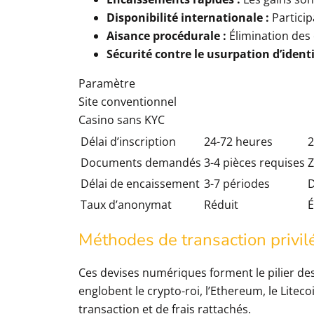
Disponibilité internationale :
Particip
Aisance procédurale :
Élimination des 
Sécurité contre le usurpation d’identi
Paramètre
Site conventionnel
Casino sans KYC
Délai d’inscription
24-72 heures
2
Documents demandés
3-4 pièces requises
Z
Délai de encaissement
3-7 périodes
D
Taux d’anonymat
Réduit
É
Méthodes de transaction privil
Ces devises numériques forment le pilier de
englobent le crypto-roi, l’Ethereum, le Litec
transaction et de frais rattachés.