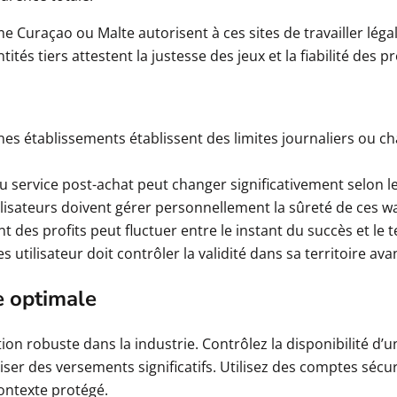
Curaçao ou Malte autorisent à ces sites de travailler lég
ntités tiers attestent la justesse des jeux et la fiabilité de
s
nes établissements établissent des limites journaliers ou 
u service post-achat peut changer significativement selon l
lisateurs doivent gérer personnellement la sûreté de ces wal
 des profits peut fluctuer entre le instant du succès et le 
 utilisateur doit contrôler la validité dans sa territoire av
e optimale
ion robuste dans la industrie. Contrôlez la disponibilité d’un
iser des versements significatifs. Utilisez des comptes sécu
ontexte protégé.