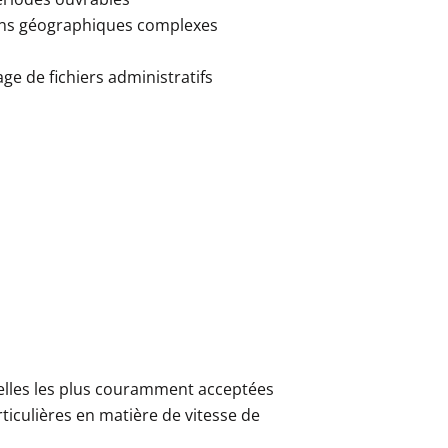
ions géographiques complexes
e de fichiers administratifs
uelles les plus couramment acceptées
rticulières en matière de vitesse de