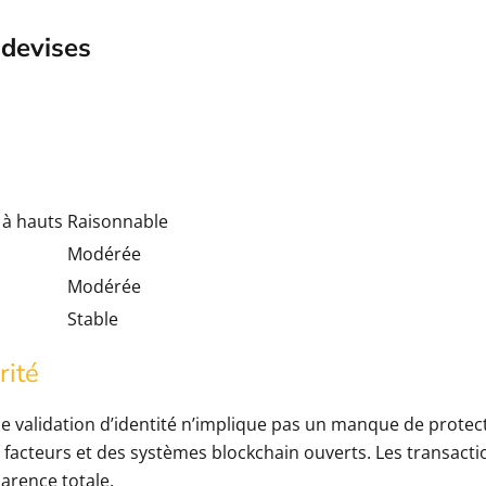
devises
 à hauts
Raisonnable
Modérée
Modérée
Stable
rité
e validation d’identité n’implique pas un manque de protect
 2 facteurs et des systèmes blockchain ouverts. Les transact
arence totale.