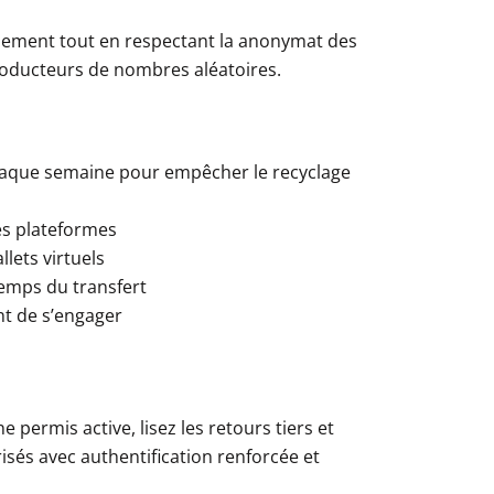
alement tout en respectant la anonymat des
s producteurs de nombres aléatoires.
chaque semaine pour empêcher le recyclage
es plateformes
lets virtuels
temps du transfert
ant de s’engager
e permis active, lisez les retours tiers et
risés avec authentification renforcée et