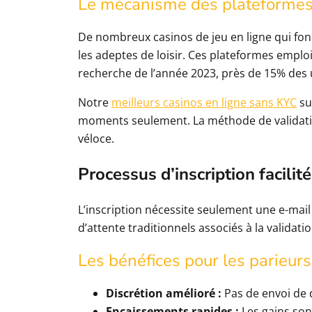
Le mécanisme des plateformes 
De nombreux casinos de jeu en ligne qui fo
les adeptes de loisir. Ces plateformes empl
recherche de l’année 2023, près de 15% des u
Notre
meilleurs casinos en ligne sans KYC
su
moments seulement. La méthode de validatio
véloce.
Processus d’inscription facilité
L’inscription nécessite seulement une e-mai
d’attente traditionnels associés à la validati
Les bénéfices pour les parieurs
Discrétion amélioré :
Pas de envoi de 
Encaissements rapides :
Les gains son