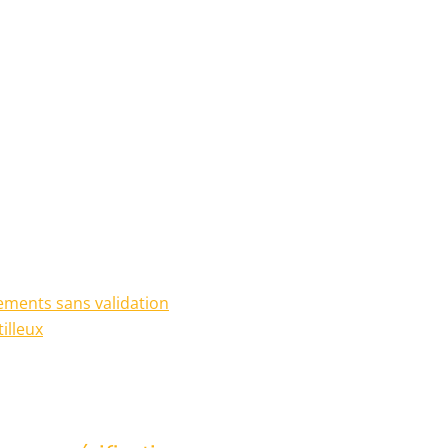
ements sans validation
illeux