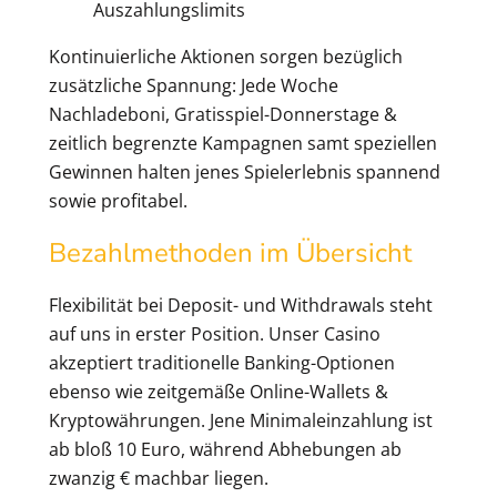
Auszahlungslimits
Kontinuierliche Aktionen sorgen bezüglich
zusätzliche Spannung: Jede Woche
Nachladeboni, Gratisspiel-Donnerstage &
zeitlich begrenzte Kampagnen samt speziellen
Gewinnen halten jenes Spielerlebnis spannend
sowie profitabel.
Bezahlmethoden im Übersicht
Flexibilität bei Deposit- und Withdrawals steht
auf uns in erster Position. Unser Casino
akzeptiert traditionelle Banking-Optionen
ebenso wie zeitgemäße Online-Wallets &
Kryptowährungen. Jene Minimaleinzahlung ist
ab bloß 10 Euro, während Abhebungen ab
zwanzig € machbar liegen.