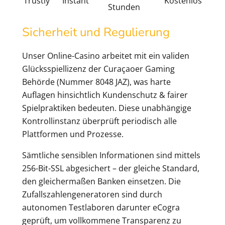
Trustly
Instant
Kostenlos
Stunden
Sicherheit und Regulierung
Unser Online-Casino arbeitet mit ein validen
Glücksspiellizenz der Curaçaoer Gaming
Behörde (Nummer 8048 JAZ), was harte
Auflagen hinsichtlich Kundenschutz & fairer
Spielpraktiken bedeuten. Diese unabhängige
Kontrollinstanz überprüft periodisch alle
Plattformen und Prozesse.
Sämtliche sensiblen Informationen sind mittels
256-Bit-SSL abgesichert – der gleiche Standard,
den gleichermaßen Banken einsetzen. Die
Zufallszahlengeneratoren sind durch
autonomen Testlaboren darunter eCogra
geprüft, um vollkommene Transparenz zu