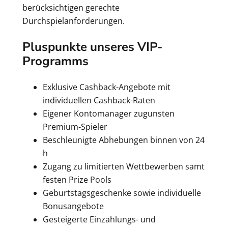
berücksichtigen gerechte
Durchspielanforderungen.
Pluspunkte unseres VIP-
Programms
Exklusive Cashback-Angebote mit
individuellen Cashback-Raten
Eigener Kontomanager zugunsten
Premium-Spieler
Beschleunigte Abhebungen binnen von 24
h
Zugang zu limitierten Wettbewerben samt
festen Prize Pools
Geburtstagsgeschenke sowie individuelle
Bonusangebote
Gesteigerte Einzahlungs- und