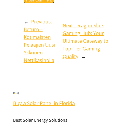
←
Previous:
Next:
Dragon Slots
Beturo –
Gaming Hub: Your
Kotimaisten
Ultimate Gateway to
Pelaajien Uusi
Top-Tier Gaming
Ykkönen
Quality
→
Nettikasinolla
Buy a Solar Panel in Florida
Best Solar Energy Solutions