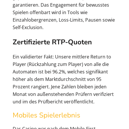
garantieren. Das Engagement für bewusstes
Spielen offenbart wird in Tools wie
Einzahlobergrenzen, Loss-Limits, Pausen sowie
Self-Exclusion.
Zertifizierte RTP-Quoten
Ein validierter Fakt: Unsere mittlere Return to
Player (Rückzahlung zum Player) von alle die
Automaten ist bei 96.2%, welches signifikant
höher als dem Marktdurchschnitt von 95
Prozent rangiert. Jene Zahlen bleiben jeden
Monat von außenstehenden Prüfern verifiziert
und im des Prüfbericht veröffentlicht.
Mobiles Spielerlebnis
Das Casino war nach dem Mobile-First