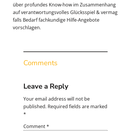
über profundes Know-how im Zusammenhang
auf verantwortungsvolles Glücksspiel & vermag
falls Bedarf fachkundige Hilfe-Angebote
vorschlagen.
Comments
Leave a Reply
Your email address will not be
published.
Required fields are marked
*
Comment
*