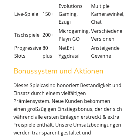
Evolutions
Multiple
Live-Spiele
150+
Gaming,
Kamerawinkel,
Ezugi
Chat
Microgaming,
Verschiedene
Tischspiele
200+
Playn GO
Versionen
Progressive
80
NetEnt,
Ansteigende
Slots
plus
Yggdrasil
Gewinne
Bonussystem und Aktionen
Dieses Spielcasino honoriert Beständigkeit und
Einsatz durch einem vielfältigen
Prämiensystem. Neue Kunden bekommen
einen großzügigen Einstiegsbonus, der der sich
während alle ersten Einlagen erstreckt & extra
Freispiele enthält. Unsere Umsatzbedingungen
werden transparent gestaltet und