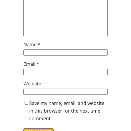
Name
*
Email
*
Website
Save my name, email, and website
in this browser for the next time I
comment.