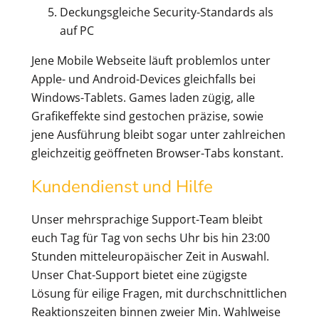
Deckungsgleiche Security-Standards als
auf PC
Jene Mobile Webseite läuft problemlos unter
Apple- und Android-Devices gleichfalls bei
Windows-Tablets. Games laden zügig, alle
Grafikeffekte sind gestochen präzise, sowie
jene Ausführung bleibt sogar unter zahlreichen
gleichzeitig geöffneten Browser-Tabs konstant.
Kundendienst und Hilfe
Unser mehrsprachige Support-Team bleibt
euch Tag für Tag von sechs Uhr bis hin 23:00
Stunden mitteleuropäischer Zeit in Auswahl.
Unser Chat-Support bietet eine zügigste
Lösung für eilige Fragen, mit durchschnittlichen
Reaktionszeiten binnen zweier Min. Wahlweise