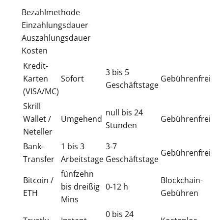
Bezahlmethode
Einzahlungsdauer
Auszahlungsdauer
Kosten
Kredit-
3 bis 5
Karten
Sofort
Gebührenfrei
Geschäftstage
(VISA/MC)
Skrill
null bis 24
Wallet /
Umgehend
Gebührenfrei
Stunden
Neteller
Bank-
1 bis 3
3-7
Gebührenfrei
Transfer
Arbeitstage
Geschäftstage
fünfzehn
Bitcoin /
Blockchain-
bis dreißig
0-12 h
ETH
Gebühren
Mins
0 bis 24