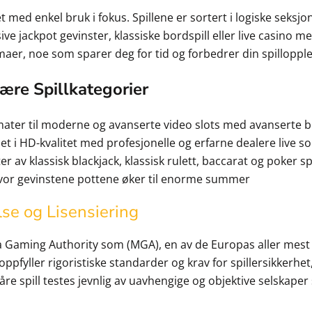
 med enkel bruk i fokus. Spillene er sortert i logiske seksj
ve jackpot gevinster, klassiske bordspill eller live casino 
 temaer, noe som sparer deg for tid og forbedrer din spilloppl
ære Spillkategorier
mater til moderne og avanserte video slots med avanserte b
et i HD-kvalitet med profesjonelle og erfarne dealere live
er av klassisk blackjack, klassisk rulett, baccarat og poker spil
vor gevinstene pottene øker til enorme summer
se og Lisensiering
lta Gaming Authority som (MGA), en av de Europas aller mest
ppfyller rigoristiske standarder og krav for spillersikkerhet,
 våre spill testes jevnlig av uavhengige og objektive selskap