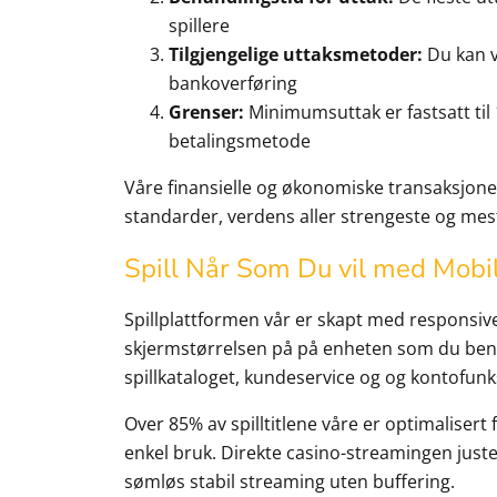
spillere
Tilgjengelige uttaksmetoder:
Du kan v
bankoverføring
Grenser:
Minimumsuttak er fastsatt ti
betalingsmetode
Våre finansielle og økonomiske transaksjone
standarder, verdens aller strengeste og mes
Spill Når Som Du vil med Mobi
Spillplattformen vår er skapt med responsiv
skjermstørrelsen på på enheten som du benytte
spillkataloget, kundeservice og og kontofun
Over 85% av spilltitlene våre er optimalisert
enkel bruk. Direkte casino-streamingen juste
sømløs stabil streaming uten buffering.