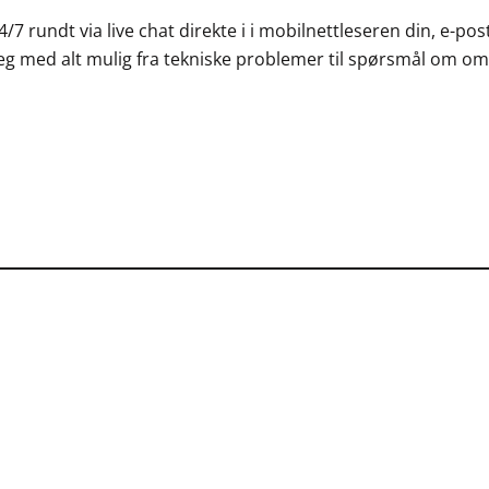
4/7 rundt via live chat direkte i i mobilnettleseren din, e-pos
g med alt mulig fra tekniske problemer til spørsmål om om