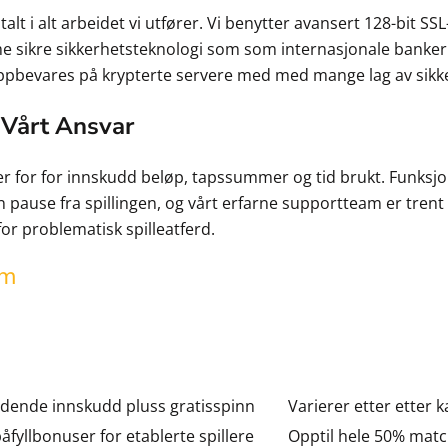
talt i alt arbeidet vi utfører. Vi benytter avansert 128-bit S
e sikre sikkerhetsteknologi som som internasjonale banker
pbevares på krypterte servere med med mange lag av sikke
 Vårt Ansvar
ser for for innskudd beløp, tapssummer og tid brukt. Funksjo
n pause fra spillingen, og vårt erfarne supportteam er trent s
or problematisk spilleatferd.
am
dende innskudd pluss gratisspinn
Varierer etter etter
påfyllbonuser for etablerte spillere
Opptil hele 50% mat