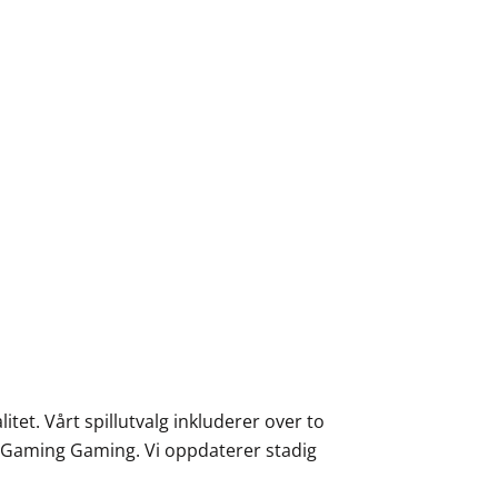
et. Vårt spillutvalg inkluderer over to
on Gaming Gaming. Vi oppdaterer stadig