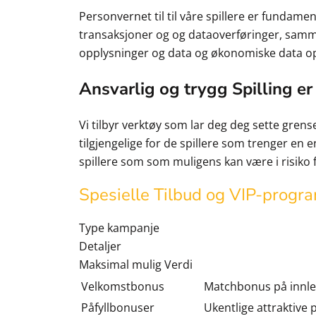
Personvernet til til våre spillere er fundamen
transaksjoner og og dataoverføringer, samm
opplysninger og data og økonomiske data op
Ansvarlig og trygg Spilling er
Vi tilbyr verktøy som lar deg deg sette gren
tilgjengelige for de spillere som trenger en e
spillere som som muligens kan være i risiko f
Spesielle Tilbud og VIP-progr
Type kampanje
Detaljer
Maksimal mulig Verdi
Velkomstbonus
Matchbonus på innle
Påfyllbonuser
Ukentlige attraktive 