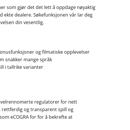
oner som gjør det det lett å oppdage nøyaktig
med ekte dealere. Søkefunksjonen vår lar deg
evelsen din vesentlig.
onusfunksjoner og filmatiske opplevelser
 som snakker mange språk
l i tallrike varianter
 velrennomerte regulatorer for nett
 rettferdig og transparent spill og
er som eCOGRA for for å bekrefte at