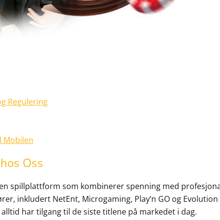
og Regulering
d Mobilen
k hos Oss
 en spillplattform som kombinerer spenning med profesjonalit
dører, inkludert NetEnt, Microgaming, Play’n GO og Evoluti
alltid har tilgang til de siste titlene på markedet i dag.