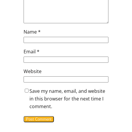
Name
*
Email
*
Website
Save my name, email, and website
in this browser for the next time I
comment.