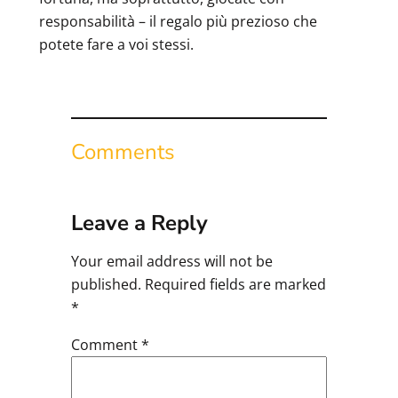
responsabilità – il regalo più prezioso che
potete fare a voi stessi.
Comments
Leave a Reply
Your email address will not be
published.
Required fields are marked
*
Comment
*