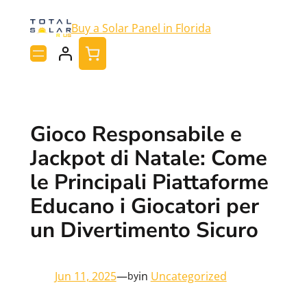
Buy a Solar Panel in Florida
Gioco Responsabile e
Jackpot di Natale: Come
le Principali Piattaforme
Educano i Giocatori per
un Divertimento Sicuro
Jun 11, 2025
—
in
Uncategorized
by