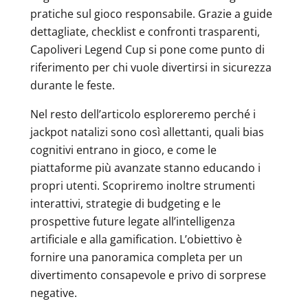
pratiche sul gioco responsabile. Grazie a guide
dettagliate, checklist e confronti trasparenti,
Capoliveri Legend Cup si pone come punto di
riferimento per chi vuole divertirsi in sicurezza
durante le feste.
Nel resto dell’articolo esploreremo perché i
jackpot natalizi sono così allettanti, quali bias
cognitivi entrano in gioco, e come le
piattaforme più avanzate stanno educando i
propri utenti. Scopriremo inoltre strumenti
interattivi, strategie di budgeting e le
prospettive future legate all’intelligenza
artificiale e alla gamification. L’obiettivo è
fornire una panoramica completa per un
divertimento consapevole e privo di sorprese
negative.