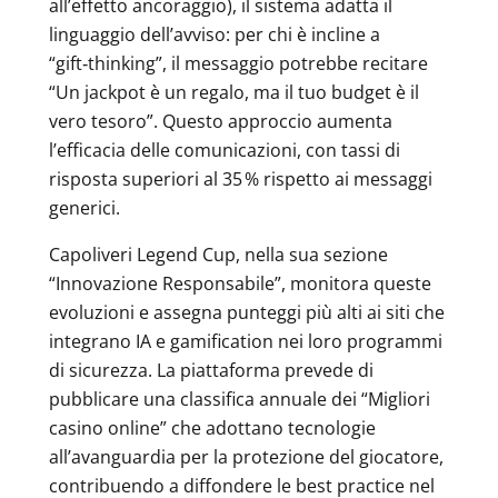
all’effetto ancoraggio), il sistema adatta il
linguaggio dell’avviso: per chi è incline a
“gift‑thinking”, il messaggio potrebbe recitare
“Un jackpot è un regalo, ma il tuo budget è il
vero tesoro”. Questo approccio aumenta
l’efficacia delle comunicazioni, con tassi di
risposta superiori al 35 % rispetto ai messaggi
generici.
Capoliveri Legend Cup, nella sua sezione
“Innovazione Responsabile”, monitora queste
evoluzioni e assegna punteggi più alti ai siti che
integrano IA e gamification nei loro programmi
di sicurezza. La piattaforma prevede di
pubblicare una classifica annuale dei “Migliori
casino online” che adottano tecnologie
all’avanguardia per la protezione del giocatore,
contribuendo a diffondere le best practice nel