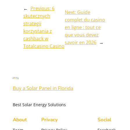
←
Previous:
6
Next:
Guide
skutecznych
complet du casino
strategii
en ligne : tout ce
korzystania z
que vous devez
cashback w
savoir en 2026
→
Totalcasino Casino
Buy a Solar Panel in Florida
Best Solar Energy Solutions
About
Privacy
Social