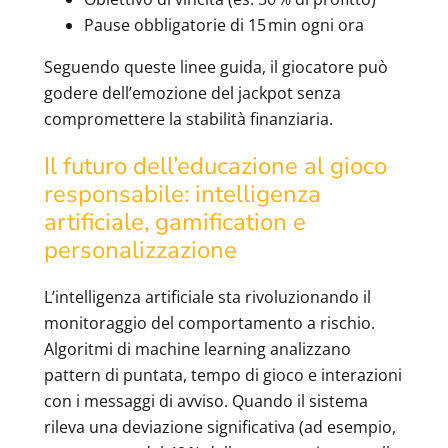
Pause obbligatorie di 15 min ogni ora
Seguendo queste linee guida, il giocatore può
godere dell’emozione del jackpot senza
compromettere la stabilità finanziaria.
Il futuro dell’educazione al gioco
responsabile: intelligenza
artificiale, gamification e
personalizzazione
L’intelligenza artificiale sta rivoluzionando il
monitoraggio del comportamento a rischio.
Algoritmi di machine learning analizzano
pattern di puntata, tempo di gioco e interazioni
con i messaggi di avviso. Quando il sistema
rileva una deviazione significativa (ad esempio,