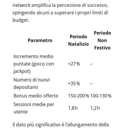
network amplifica la percezione di successo,
spingendo alcuni a superare i propri limiti di
budget.
Periodo
Periodo
Parametro
Non
Natalizio
Festivo
Incremento medio
puntate (gioco con
+27 %
–
jackpot)
Numero di nuovi
+35 %
–
depositanti
Bonus medio offerto
150‑200 %
100‑130 %
Sessioni medie per
1,8 h
1,2 h
utente
Il dato più significativo è l’allungamento della