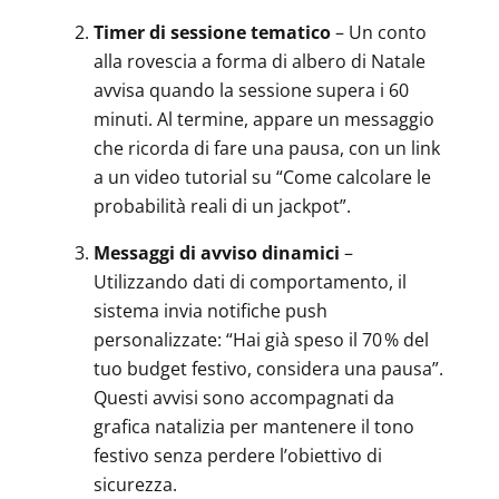
Timer di sessione tematico
– Un conto
alla rovescia a forma di albero di Natale
avvisa quando la sessione supera i 60
minuti. Al termine, appare un messaggio
che ricorda di fare una pausa, con un link
a un video tutorial su “Come calcolare le
probabilità reali di un jackpot”.
Messaggi di avviso dinamici
–
Utilizzando dati di comportamento, il
sistema invia notifiche push
personalizzate: “Hai già speso il 70 % del
tuo budget festivo, considera una pausa”.
Questi avvisi sono accompagnati da
grafica natalizia per mantenere il tono
festivo senza perdere l’obiettivo di
sicurezza.