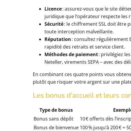
Licence
: assurez‑vous que le site détie
juridique que l’opérateur respecte les r
Sécurité
: le chiffrement SSL doit être
toute interception malveillante.
Réputation
: consultez régulièrement 
rapidité des retraits et service client.
Méthodes de paiement
: privilégiez l
Neteller, virements SEPA – avec des déla
En combinant ces quatre points vous obtenez 
plutôt que risquer votre argent sur une pla
Les bonus d’accueil et leurs con
Type de bonus
Exemple
Bonus sans dépôt
10 € offerts dès l’inscri
Bonus de bienvenue
100 % jusqu’à 200 € + 5