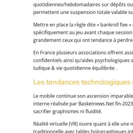
quotidiennes/hebdomadaires sur dépôts ou 
permettent une suspension totale valable sur 
Mettre en place la règle dite « bankroll fix
spécifiquement au jeu avant chaque session 
grandement ceux qui ont tendance à perdre 
En France plusieurs associations offrent assi
confidentiels ainsi qu’aides psychologiques 
ludique & vie quotidienne équilibrée .
Les tendances technologiques q
Le mobile continue son ascension imparable
interne réalisée par Basketnews.Net fin‑202
sacrifier graphismes ni fluidité.
Réalité virtuelle (VR) ouvre quant à elle u
traditionnelle avec tables holographiques in