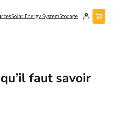
urces
Solar Energy System
Storage
qu’il faut savoir