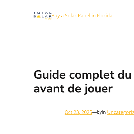
Buy a Solar Panel in Florida
Guide complet du c
avant de jouer
Oct 23, 2025
—
in
Uncategori
by