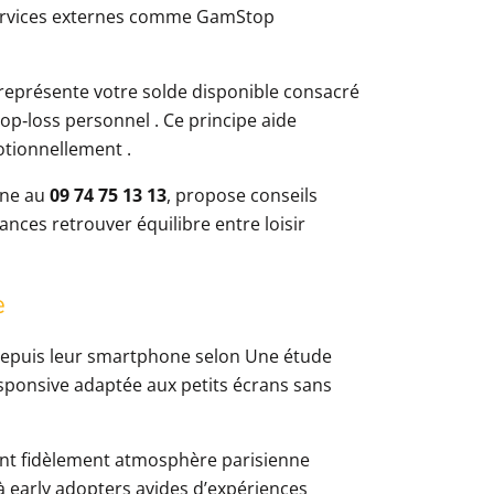
services externes comme GamStop
 représente votre solde disponible consacré
p‑loss personnel . Ce principe aide
otionnellement .
one au
09 74 75 13 13
, propose conseils
nces retrouver équilibre entre loisir
e
depuis leur smartphone selon Une étude
esponsive adaptée aux petits écrans sans
sent fidèlement atmosphère parisienne
jà early adopters avides d’expériences