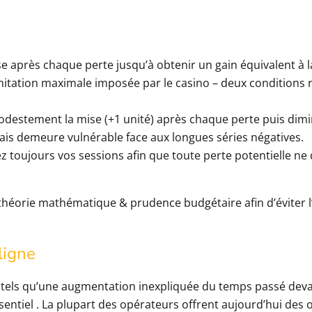
e après chaque perte jusqu’à obtenir un gain équivalent à la
limitation maximale imposée par le casino – deux condition
stement la mise (+1 unité) après chaque perte puis diminue
is demeure vulnérable face aux longues séries négatives.
itez toujours vos sessions afin que toute perte potentielle n
héorie mathématique & prudence budgétaire afin d’éviter l’
ligne
s tels qu’une augmentation inexpliquée du temps passé dev
entiel . La plupart des opérateurs offrent aujourd’hui des o