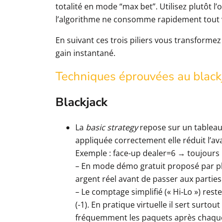
totalité en mode “max bet”. Utilisez plutôt l
l’algorithme ne consomme rapidement tout v
En suivant ces trois piliers vous transforme
gain instantané.
Techniques éprouvées au blackja
Blackjack
La
basic strategy
repose sur un tableau
appliquée correctement elle réduit l’
Exemple : face-up dealer=6 → toujours r
– En mode démo gratuit proposé par pl
argent réel avant de passer aux parties 
– Le comptage simplifié (« Hi‑Lo ») re
(-1). En pratique virtuelle il sert su
fréquemment les paquets après chaque 