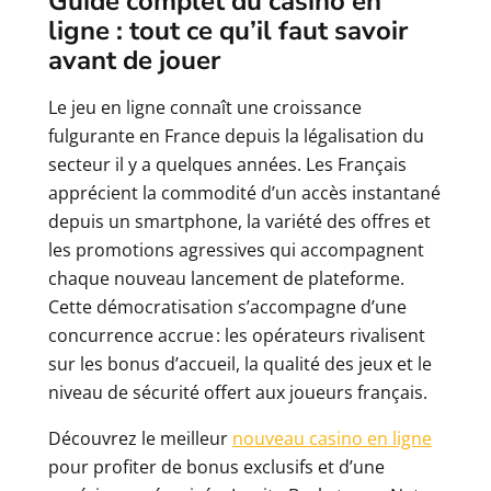
Guide complet du casino en
ligne : tout ce qu’il faut savoir
avant de jouer
Le jeu en ligne connaît une croissance
fulgurante en France depuis la légalisation du
secteur il y a quelques années. Les Français
apprécient la commodité d’un accès instantané
depuis un smartphone, la variété des offres et
les promotions agressives qui accompagnent
chaque nouveau lancement de plateforme.
Cette démocratisation s’accompagne d’une
concurrence accrue : les opérateurs rivalisent
sur les bonus d’accueil, la qualité des jeux et le
niveau de sécurité offert aux joueurs français.
Découvrez le meilleur
nouveau casino en ligne
pour profiter de bonus exclusifs et d’une