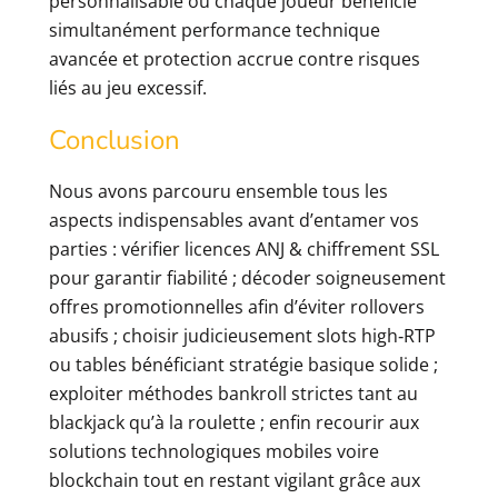
personnalisable où chaque joueur bénéficie
simultanément performance technique
avancée et protection accrue contre risques
liés au jeu excessif.
Conclusion
Nous avons parcouru ensemble tous les
aspects indispensables avant d’entamer vos
parties : vérifier licences ANJ & chiffrement SSL
pour garantir fiabilité ; décoder soigneusement
offres promotionnelles afin d’éviter rollovers
abusifs ; choisir judicieusement slots high‑RTP
ou tables bénéficiant stratégie basique solide ;
exploiter méthodes bankroll strictes tant au
blackjack qu’à la roulette ; enfin recourir aux
solutions technologiques mobiles voire
blockchain tout en restant vigilant grâce aux