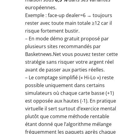
européennes.
Exemple : face-up dealer=6 → toujours
rester avec toute main totale ≥12 car il
risque fortement bustir.
– En mode démo gratuit proposé par
plusieurs sites recommandés par
Basketnews.Net vous pouvez tester cette
stratégie sans risquer votre argent réel
avant de passer aux parties réelles.
– Le comptage simplifié (« Hi‑Lo ») reste
possible uniquement dans certains
simulateurs où chaque carte basse (+1)
est opposée aux hautes (-1). En pratique
virtuelle il sert surtout d’exercice mental
plutôt que comme méthode rentable
étant donné que l’algorithme mélange
fréquemment les paquets après chaque