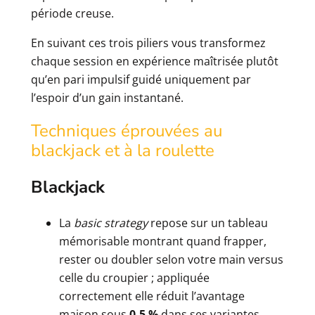
période creuse.
En suivant ces trois piliers vous transformez
chaque session en expérience maîtrisée plutôt
qu’en pari impulsif guidé uniquement par
l’espoir d’un gain instantané.
Techniques éprouvées au
blackjack et à la roulette
Blackjack
La
basic strategy
repose sur un tableau
mémorisable montrant quand frapper,
rester ou doubler selon votre main versus
celle du croupier ; appliquée
correctement elle réduit l’avantage
maison sous
0,5 %
dans ses variantes