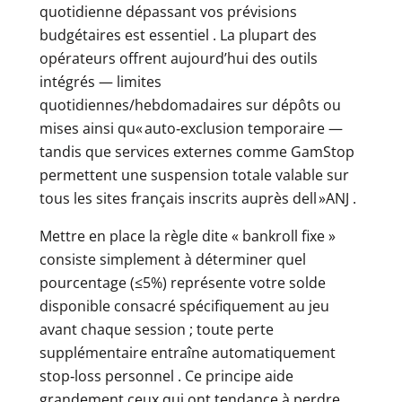
quotidienne dépassant vos prévisions
budgétaires est essentiel . La plupart des
opérateurs offrent aujourd’hui des outils
intégrés — limites
quotidiennes/hebdomadaires sur dépôts ou
mises ainsi qu« auto‑exclusion temporaire —
tandis que services externes comme GamStop
permettent une suspension totale valable sur
tous les sites français inscrits auprès dell »ANJ .
Mettre en place la règle dite « bankroll fixe »
consiste simplement à déterminer quel
pourcentage (≤5%) représente votre solde
disponible consacré spécifiquement au jeu
avant chaque session ; toute perte
supplémentaire entraîne automatiquement
stop‑loss personnel . Ce principe aide
grandement ceux qui ont tendance à perdre