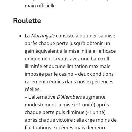
main officielle.
Roulette
La
Martingale
consiste à doubler sa mise
après chaque perte jusqu’à obtenir un
gain équivalent à la mise initiale ; efficace
uniquement si vous avez une bankroll
illimitée et aucune limitation maximale
imposée par le casino – deux conditions
rarement réunies dans nos expériences
réelles.
– L’alternative
D’Alembert
augmente
modestement la mise (+1 unité) après
chaque perte puis diminue (-1 unité)
après chaque victoire ; elle crée moins de
fluctuations extrêmes mais demeure