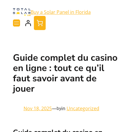
Buy a Solar Panel in Florida
Guide complet du casino
en ligne : tout ce qu’il
faut savoir avant de
jouer
Nov 18, 2025
—
in
Uncategorized
by