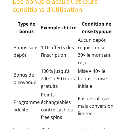
Les bonus d’accueil et leurs
conditions d’utilisation
Type de
Condition de
Exemple chiffré
bonus
mise typique
Aucun dépôt
Bonus sans
10 € offerts dès
requis ; mise =
dépôt
l’inscription
30× le montant
reçu
100 % jusqu’à
Mise = 40× le
Bonus de
200 € + 50 tours
bonus + mise
bienvenue
gratuits
initiale
Points
Pas de rollover
Programme
échangeables
mais conversion
fidélité
contre cash ou
limitée
free spins