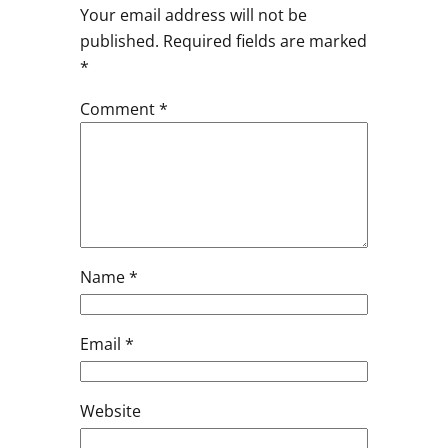
Your email address will not be
published.
Required fields are marked
*
Comment
*
Name
*
Email
*
Website