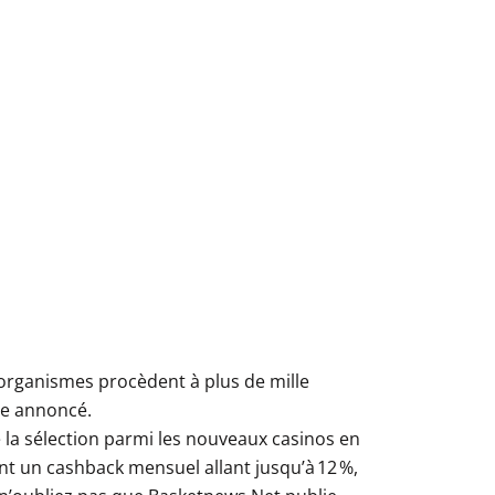
 organismes procèdent à plus de mille
ue annoncé.
e la sélection parmi les nouveaux casinos en
nt un cashback mensuel allant jusqu’à 12 %,