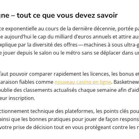
ne – tout ce que vous devez savoir
e exponentielle au cours de la dernière décennie, portée pa
aujourd’hui le cap du milliard d’euros annuels et attire au
xplique par la diversité des offres — machines à sous ultra‑
 jouer depuis le salon ou le métro sans se déplacer dans 
 faut pouvoir comparer rapidement les licences, les bonus et l
mparaison fiables comme
nouveau casino en ligne
. Basketnew
ublie des classements actualisés chaque semaine afin d’aider
ur inscription.
tionnement technique des plateformes, les points clés pour
 ainsi que les bonnes pratiques pour jouer de façon responsa
votre prise de décision tout en vous protégeant contre les ri