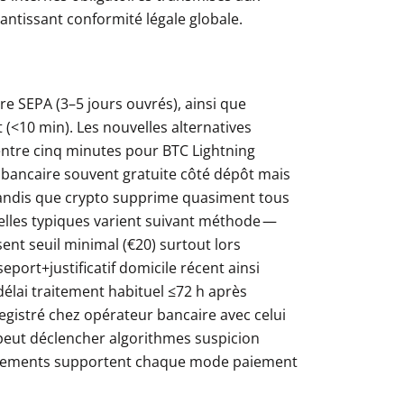
rantissant conformité légale globale.
re SEPA (3–5 jours ouvrés), ainsi que
 (<10 min). Les nouvelles alternatives
tre cinq minutes pour BTC Lightning
 bancaire souvent gratuite côté dépôt mais
) tandis que crypto supprime quasiment tous
elles typiques varient suivant méthode —
nt seuil minimal (€20) surtout lors
port+justificatif domicile récent ainsi
élai traitement habituel ≤72 h après
egistré chez opérateur bancaire avec celui
a peut déclencher algorithmes suspicion
lissements supportent chaque mode paiement