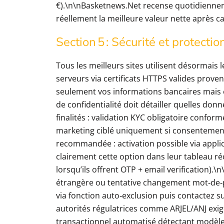
€).\n\nBasketnews.Net recense quotidienne
réellement la meilleure valeur nette après ca
Section 5 : Sécurité et protect
Tous les meilleurs sites utilisent désormais 
serveurs via certificats HTTPS valides prove
seulement vos informations bancaires mais é
de confidentialité doit détailler quelles do
finalités : validation KYC obligatoire conf
marketing ciblé uniquement si consentement 
recommandée : activation possible via appli
clairement cette option dans leur tableau ré
lorsqu’ils offrent OTP + email verification).
étrangère ou tentative changement mot‑de
via fonction auto‑exclusion puis contactez 
autorités régulatrices comme ARJEL/ANJ exig
transactionnel automatisé détectant modèles