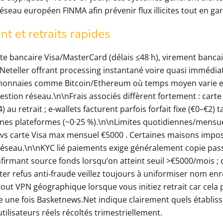
réseau européen FINMA afin prévenir flux illicites tout en ga
t et retraits rapides
te bancaire Visa/MasterCard (délais ≤48 h), virement bancai
u Neteller offrant processing instantané voire quasi immédiat
onnaies comme Bitcoin/Ethereum où temps moyen varie en
stion réseau.\n\nFrais associés diffèrent fortement : carte
au retrait ; e-wallets facturent parfois forfait fixe (€0–€2
aines plateformes (~0·25 %).\n\nLimites quotidiennes/mensu
 vs carte Visa max mensuel €5000 . Certaines maisons impose
 réseau.\n\nKYC lié paiements exige généralement copie passe
irmant source fonds lorsqu’on atteint seuil >€5000/mois ; d
r refus anti‑fraude veillez toujours à uniformiser nom enr
 tout VPN géographique lorsque vous initiez retrait car cel
re une fois Basketnews.Net indique clairement quels étab
tilisateurs réels récoltés trimestriellement.