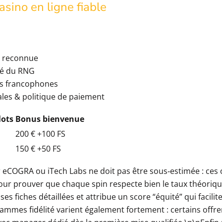
asino en ligne fiable
té reconnue
té du RNG
ums francophones
ales & politique de paiement
lots
Bonus bienvenue
200 € +100 FS
150 € +50 FS
r eCOGRA ou iTech Labs ne doit pas être sous‑estimée : ces
our prouver que chaque spin respecte bien le taux théoriq
 fiches détaillées et attribue un score “équité” qui facilit
ammes fidélité varient également fortement : certains offre