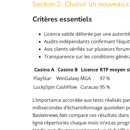
Section 2 : Choisir un nouveau c
Critères essentiels
Licence valide délivrée par une autori
Audits indépendants confirmant l’équi
Avis clients vérifiés sur plusieurs for
Transparence sur les conditions génér
Casino A
Casino B
Licence
RTP moyen s
PlayStar
WinGalaxy
MGA
97 %
LuckySpin
CashFlow
Curacao
95 %
L’importance accordée aux tests réalisés pa
millisecondes d’échantillonnage quotidien p
Basketnews.Net compare ces résultats dans ses
ligne répertoriés chaque mois.\n\nLes progr