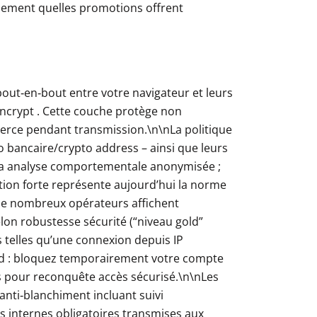
dement quelles promotions offrent
 bout‑en‑bout entre votre navigateur et leurs
 Encrypt . Cette couche protège non
ierce pendant transmission.\n\nLa politique
o bancaire/crypto address – ainsi que leurs
 via analyse comportementale anonymisée ;
tion forte représente aujourd’hui la norme
 De nombreux opérateurs affichent
elon robustesse sécurité (“niveau gold”
s telles qu’une connexion depuis IP
d : bloquez temporairement votre compte
es pour reconquête accès sécurisé.\n\nLes
nti‑blanchiment incluant suivi
s internes obligatoires transmises aux