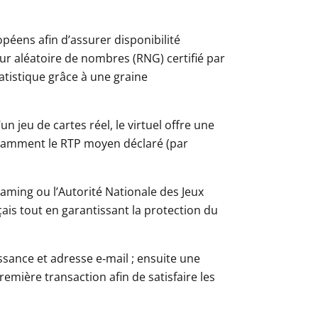
péens afin d’assurer disponibilité
ur aléatoire de nombres (RNG) certifié par
tatistique grâce à une graine
jeu de cartes réel, le virtuel offre une
otamment le RTP moyen déclaré (par
Gaming ou l’Autorité Nationale des Jeux
ais tout en garantissant la protection du
ance et adresse e‑mail ; ensuite une
première transaction afin de satisfaire les