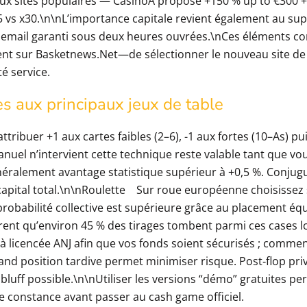
ux sites populaires — CasinoA propose +150 % up to €300 
vs x30.\n\nL’importance capitale revient également au suppo
voi email garanti sous deux heures ouvrées.\nCes élément
t sur Basketnews.Net—de sélectionner le nouveau site de 
té service.
es aux principaux jeux de table
tribuer +1 aux cartes faibles (2–6), -1 aux fortes (10–As) p
anuel n’intervient cette technique reste valable tant que vo
éralement avantage statistique supérieur à +0,5 %. Conjugu
pital total.\n\nRoulette Sur roue européenne choisissez s
obabilité collective est supérieure grâce au placement équ
rent qu’environ 45 % des tirages tombent parmi ces cases lo
à licencée ANJ afin que vos fonds soient sécurisés ; commen
d position tardive permet minimiser risque. Post‑flop priv
 bluff possible.\n\nUtiliser les versions “démo” gratuites pe
re constance avant passer au cash game officiel.