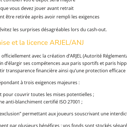
ue vous devez jouer avant retrait
t être retirée après avoir rempli les exigences
vitez les surprises désagréables lors du cash‑out.
çaise et la licence ARJEL/ANJ
officiellement avec la création d’ARJEL (Autorité Réglementai
fin d’élargir ses compétences aux paris sportifs et paris hi
tir transparence financière ainsi qu’une protection efficace
pondant à trois exigences majeures :
 pour couvrir toutes les mises potentielles ;
e anti‑blanchiment certifié ISO 27001 ;
f‑exclusion” permettant aux joueurs souscrivant une interdic
ement par plusieurs bénéfices : vos fonds sont stockés sépa