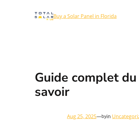
Buy a Solar Panel in Florida
Guide complet du 
savoir
Aug 25, 2025
—
in
Uncategori
by