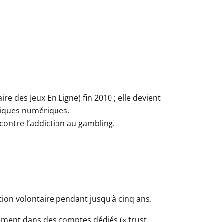
re des Jeux En Ligne) fin 2010 ; elle devient
ppiques numériques.
 contre l’addiction au gambling.
tion volontaire pendant jusqu’à cinq ans.
rément dans des comptes dédiés (« trust