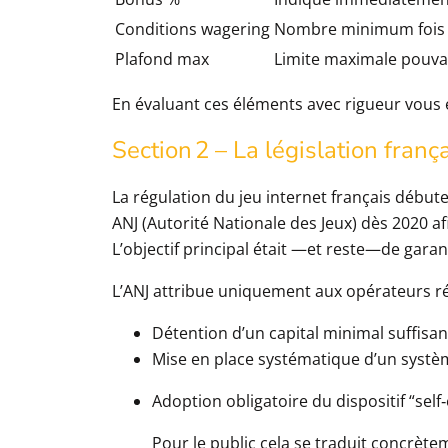
Conditions wagering
Nombre minimum fois q
Plafond max
Limite maximale pouvan
En évaluant ces éléments avec rigueur vous é
Section 2 – La législation fran
La régulation du jeu internet français débute 
ANJ (Autorité Nationale des Jeux) dès 2020 a
L’objectif principal était —et reste—de garan
L’ANJ attribue uniquement aux opérateurs ré
Détention d’un capital minimal suffisant
Mise en place systématique d’un systèm
Adoption obligatoire du dispositif “sel
Pour le public cela se traduit concrèt