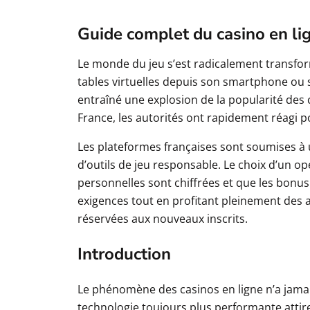
Guide complet du casino en li
Le monde du jeu s’est radicalement transfor
tables virtuelles depuis son smartphone ou 
entraîné une explosion de la popularité des 
France, les autorités ont rapidement réagi po
Les plateformes françaises sont soumises à un
d’outils de jeu responsable. Le choix d’un opér
personnelles sont chiffrées et que les bonus
exigences tout en profitant pleinement des a
réservées aux nouveaux inscrits.
Introduction
Le phénomène des casinos en ligne n’a jamai
technologie toujours plus performante attir