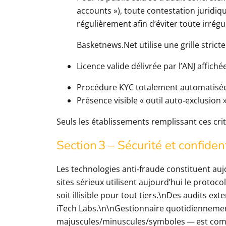
accounts »), toute contestation juridi
régulièrement afin d’éviter toute irrégul
Basketnews.Net utilise une grille stricte
Licence valide délivrée par l’ANJ affich
Procédure KYC totalement automatisée
Présence visible « outil auto‑exclusion 
Seuls les établissements remplissant ces 
Section 3 – Sécurité et confide
Les technologies anti‑fraude constituent auj
sites sérieux utilisent aujourd’hui le proto
soit illisible pour tout tiers.\nDes audits
iTech Labs.\n\nGestionnaire quotidiennemen
majuscules/minuscules/symboles — est compl