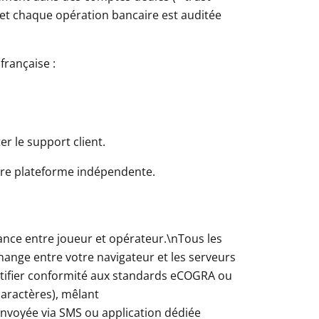
 et chaque opération bancaire est auditée
 française :
er le support client.
tre plateforme indépendente.
ance entre joueur et opérateur.\nTous les
change entre votre navigateur et les serveurs
ertifier conformité aux standards eCOGRA ou
aractères), mêlant
nvoyée via SMS ou application dédiée