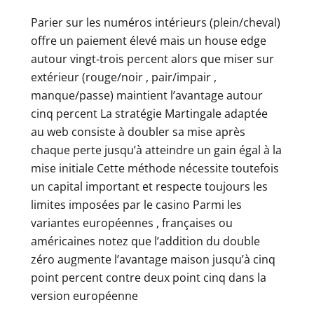
Parier sur les numéros intérieurs (plein/cheval)
offre un paiement élevé mais un house edge
autour vingt‑trois percent alors que miser sur
extérieur (rouge/noir , pair/impair ,
manque/passe) maintient l’avantage autour
cinq percent​ La stratégie Martingale adaptée
au web consiste à doubler sa mise après
chaque perte jusqu’à atteindre un gain égal à la
mise initiale​ Cette méthode nécessite toutefois
un capital important et respecte toujours les
limites imposées par le casino​ Parmi les
variantes européennes , françaises ou
américaines notez que l’addition du double
zéro augmente l’avantage maison jusqu’à cinq
point percent contre deux point cinq dans la
version européenne​