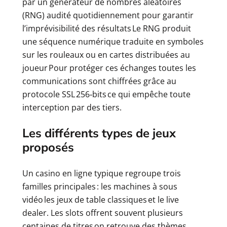
par un générateur de nombres aléatoires
(RNG) audité quotidiennement pour garantir
l’imprévisibilité des résultats Le RNG produit
une séquence numérique traduite en symboles
sur les rouleaux ou en cartes distribuées au
joueur Pour protéger ces échanges toutes les
communications sont chiffrées grâce au
protocole SSL 256‑bits ce qui empêche toute
interception par des tiers.
Les différents types de jeux
proposés
Un casino en ligne typique regroupe trois
familles principales : les machines à sous
vidéo les jeux de table classiques et le live
dealer. Les slots offrent souvent plusieurs
centaines de titres on retrouve des thèmes