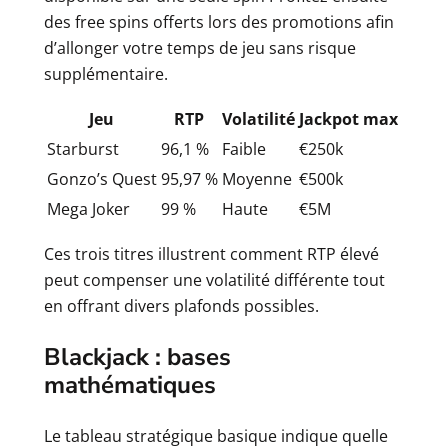
des free spins offerts lors des promotions afin
d’allonger votre temps de jeu sans risque
supplémentaire​.
Jeu
RTP
Volatilité
Jackpot max
Starburst
96,1 %
Faible
€250k
Gonzo’s Quest
95,97 %
Moyenne
€500k
Mega Joker
99 %
Haute
€5M
Ces trois titres illustrent comment RTP élevé
peut compenser une volatilité différente tout
en offrant divers plafonds possibles.​
Blackjack : bases
mathématiques
Le tableau stratégique basique indique quelle