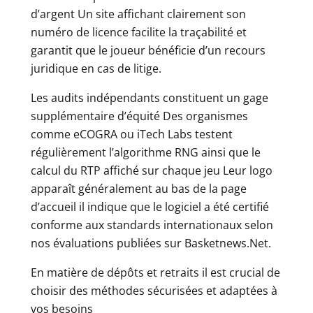
d’argent Un site affichant clairement son
numéro de licence facilite la traçabilité et
garantit que le joueur bénéficie d’un recours
juridique en cas de litige.
Les audits indépendants constituent un gage
supplémentaire d’équité Des organismes
comme eCOGRA ou iTech Labs testent
régulièrement l’algorithme RNG ainsi que le
calcul du RTP affiché sur chaque jeu Leur logo
apparaît généralement au bas de la page
d’accueil il indique que le logiciel a été certifié
conforme aux standards internationaux selon
nos évaluations publiées sur Basketnews.Net.
En matière de dépôts et retraits il est crucial de
choisir des méthodes sécurisées et adaptées à
vos besoins