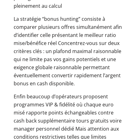
pleinement au calcul​
La stratégie “bonus hunting” consiste à
comparer plusieurs offres simultanément afin
d’identifier celle présentant le meilleur ratio
mise/bénéfice réel​ Concentrez‑vous sur deux
critères clés : un plafond maximal raisonnable
qui ne limite pas vos gains potentiels ​et une
exigence globale raisonnable permettant
éventuellement convertir rapidement l’argent
bonus en cash disponible.​
Enfin beaucoup d’opérateurs proposent
programmes VIP & fidélité où chaque euro
misé rapporte points échangeables contre
cash back supplémentaire tours gratuits voire
manager personnel dédié​ Mais attention aux
conditions restrictives telles que limites