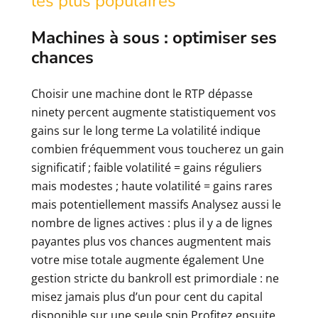
les plus populaires
Machines à sous : optimiser ses
chances
Choisir une machine dont le RTP dépasse
ninety percent augmente statistiquement vos
gains sur le long terme La volatilité indique
combien fréquemment vous toucherez un gain
significatif ; faible volatilité = gains réguliers
mais modestes ; haute volatilité = gains rares
mais potentiellement massifs Analysez aussi le
nombre de lignes actives : plus il y a de lignes
payantes plus vos chances augmentent mais
votre mise totale augmente également​ Une
gestion stricte du bankroll est primordiale : ne
misez jamais plus d’un pour cent du capital
disponible sur une seule spin​ Profitez ensuite