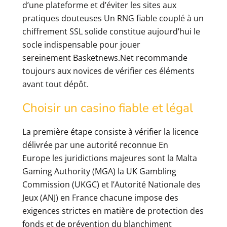
d’une plateforme et d’éviter les sites aux
pratiques douteuses Un RNG fiable couplé à un
chiffrement SSL solide constitue aujourd’hui le
socle indispensable pour jouer
sereinement Basketnews.Net recommande
toujours aux novices de vérifier ces éléments
avant tout dépôt.
Choisir un casino fiable et légal
La première étape consiste à vérifier la licence
délivrée par une autorité reconnue En
Europe les juridictions majeures sont la Malta
Gaming Authority (MGA) la UK Gambling
Commission (UKGC) et l’Autorité Nationale des
Jeux (ANJ) en France chacune impose des
exigences strictes en matière de protection des
fonds et de prévention du blanchiment