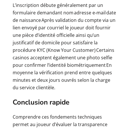
L’inscription débute généralement par un
formulaire demandant nom adresse e‑mail date
de naissance Après validation du compte via un
lien envoyé par courriel le joueur doit fournir
une pièce d’identité officielle ainsi qu’un
justificatif de domicile pour satisfaire la
procédure KYC (Know Your Customer) Certains
casinos acceptent également une photo selfie
pour confirmer l’identité biométriquement En
moyenne la vérification prend entre quelques
minutes et deux jours ouvrés selon la charge
du service clientèle.
Conclusion rapide
Comprendre ces fondements techniques
permet au joueur d’évaluer la transparence