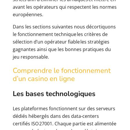
avant les opérateurs qui respectent les normes
européennes.
Dans les sections suivantes nous décortiquons
le fonctionnement technique les critères de
sélection d’un opérateur fiable les stratégies
gagnantes ainsi que les bonnes pratiques du
jeu responsable.
Comprendre le fonctionnement
d’un casino en ligne
Les bases technologiques
Les plateformes fonctionnent sur des serveurs
dédiés hébergés dans des data‑centers
certifiés ISO 27001. Chaque partie est alimentée