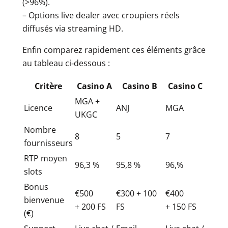
(>96%).
– Options live dealer avec croupiers réels
diffusés via streaming HD.
Enfin comparez rapidement ces éléments grâce
au tableau ci‑dessous :
Critère
Casino A
Casino B
Casino C
MGA +
Licence
ANJ
MGA
UKGC
Nombre
8
5
7
fournisseurs
RTP moyen
96,3 %
95,8 %
96,%
slots
Bonus
€500
€300 + 100
€400
bienvenue
+ 200 FS
FS
+ 150 FS
(€)