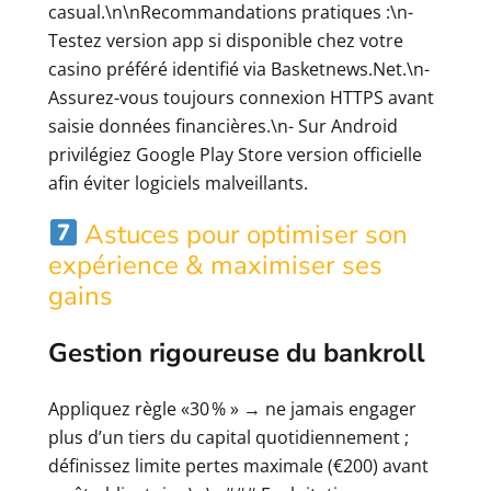
casual.\n\nRecommandations pratiques :\n-
Testez version app si disponible chez votre
casino préféré identifié via Basketnews.Net.\n-
Assurez-vous toujours connexion HTTPS avant
saisie données financières.\n- Sur Android
privilégiez Google Play Store version officielle
afin éviter logiciels malveillants.
Astuces pour optimiser son
expérience & maximiser ses
gains
Gestion rigoureuse du bankroll
Appliquez règle «30 % » → ne jamais engager
plus d’un tiers du capital quotidiennement ;
définissez limite pertes maximale (€200) avant