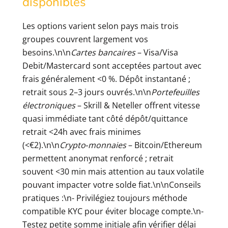
disponibles
Les options varient selon pays mais trois
groupes couvrent largement vos
besoins.\n\n
Cartes bancaires
– Visa/Visa
Debit/Mastercard sont acceptées partout avec
frais généralement <0 %. Dépôt instantané ;
retrait sous 2–3 jours ouvrés.\n\n
Portefeuilles
électroniques
– Skrill & Neteller offrent vitesse
quasi immédiate tant côté dépôt/quittance
retrait <24h avec frais minimes
(<€2).\n\n
Crypto‑monnaies
– Bitcoin/Ethereum
permettent anonymat renforcé ; retrait
souvent <30 min mais attention au taux volatile
pouvant impacter votre solde fiat.\n\nConseils
pratiques :\n- Privilégiez toujours méthode
compatible KYC pour éviter blocage compte.\n-
Testez petite somme initiale afin vérifier délai