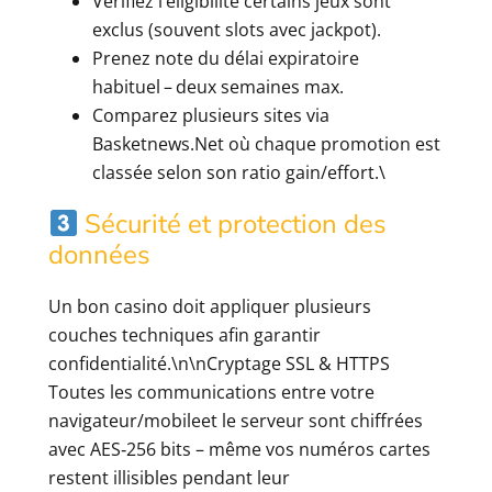
Vérifiez l’éligibilité certains jeux sont
exclus (souvent slots avec jackpot).
Prenez note du délai expiratoire
habituel – deux semaines max.
Comparez plusieurs sites via
Basketnews.Net où chaque promotion est
classée selon son ratio gain/effort.\
Sécurité et protection des
données
Un bon casino doit appliquer plusieurs
couches techniques afin garantir
confidentialité.\n\nCryptage SSL & HTTPS
Toutes les communications entre votre
navigateur/mobile​et le serveur sont chiffrées
avec AES‑256 bits – même vos numéros cartes
restent illisibles pendant leur