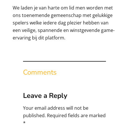
We laden je van harte om lid men worden met
ons toenemende gemeenschap met gelukkige
spelers welke iedere dag plezier hebben van
een veilige, spannende en winstgevende game-
ervaring bij dit platform.
Comments
Leave a Reply
Your email address will not be
published.
Required fields are marked
*