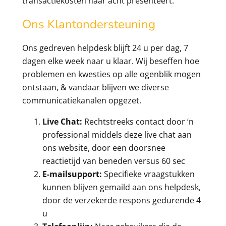
transactiekosten naar acht presenteert.
Ons Klantondersteuning
Ons gedreven helpdesk blijft 24 u per dag, 7
dagen elke week naar u klaar. Wij beseffen hoe
problemen en kwesties op alle ogenblik mogen
ontstaan, & vandaar blijven we diverse
communicatiekanalen opgezet.
Live Chat:
Rechtstreeks contact door ‘n
professional middels deze live chat aan
ons website, door een doorsnee
reactietijd van beneden versus 60 sec
E-mailsupport:
Specifieke vraagstukken
kunnen blijven gemaild aan ons helpdesk,
door de verzekerde respons gedurende 4
u