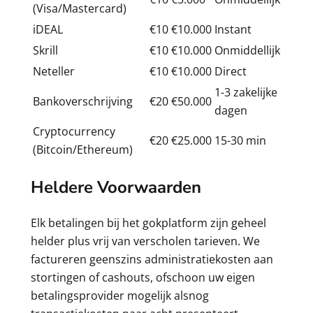
(Visa/Mastercard)
iDEAL
€10
€10.000
Instant
Skrill
€10
€10.000
Onmiddellijk
Neteller
€10
€10.000
Direct
1-3 zakelijke
Bankoverschrijving
€20
€50.000
dagen
Cryptocurrency
€20
€25.000
15-30 min
(Bitcoin/Ethereum)
Heldere Voorwaarden
Elk betalingen bij het gokplatform zijn geheel
helder plus vrij van verscholen tarieven. We
factureren geenszins administratiekosten aan
stortingen of cashouts, ofschoon uw eigen
betalingsprovider mogelijk alsnog