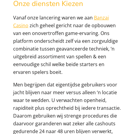
Onze diensten Kiezen
Vanaf onze lancering waren we aan
Banzai
Casino
zich geheel gericht naar de opbouwen
van een onovertroffen game-ervaring. Ons
platform onderscheidt zelf via een zorgvuldige
combinatie tussen geavanceerde techniek, ‘n
uitgebreid assortiment van spellen & een
eenvoudige schil welke beide starters en
ervaren spelers boeit.
Men begrijpen dat eigentijdse gebruikers voor
jacht blijven naar meer versus alleen ‘n locatie
waar te wedden. U verwachten openheid,
rapiditeit plus oprechtheid bij iedere transactie.
Daarom gebruiken wij strenge procedures die
daarvoor garanderen wat zeker alle cashouts
gedurende 24 naar 48 uren blijven verwerkt,