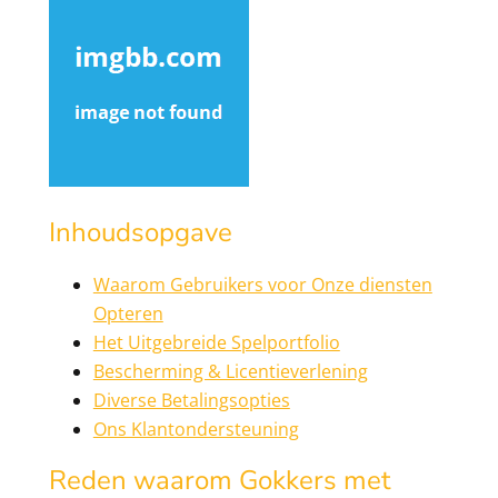
Inhoudsopgave
Waarom Gebruikers voor Onze diensten
Opteren
Het Uitgebreide Spelportfolio
Bescherming & Licentieverlening
Diverse Betalingsopties
Ons Klantondersteuning
Reden waarom Gokkers met