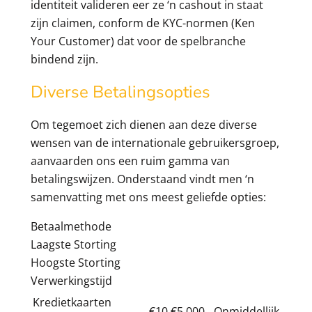
identiteit valideren eer ze ‘n cashout in staat
zijn claimen, conform de KYC-normen (Ken
Your Customer) dat voor de spelbranche
bindend zijn.
Diverse Betalingsopties
Om tegemoet zich dienen aan deze diverse
wensen van de internationale gebruikersgroep,
aanvaarden ons een ruim gamma van
betalingswijzen. Onderstaand vindt men ‘n
samenvatting met ons meest geliefde opties:
Betaalmethode
Laagste Storting
Hoogste Storting
Verwerkingstijd
Kredietkaarten
€10
€5.000
Onmiddellijk