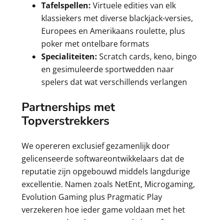
Tafelspellen:
Virtuele edities van elk
klassiekers met diverse blackjack-versies,
Europees en Amerikaans roulette, plus
poker met ontelbare formats
Specialiteiten:
Scratch cards, keno, bingo
en gesimuleerde sportwedden naar
spelers dat wat verschillends verlangen
Partnerships met
Topverstrekkers
We opereren exclusief gezamenlijk door
gelicenseerde softwareontwikkelaars dat de
reputatie zijn opgebouwd middels langdurige
excellentie. Namen zoals NetEnt, Microgaming,
Evolution Gaming plus Pragmatic Play
verzekeren hoe ieder game voldaan met het