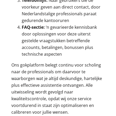
Telefoonlijn:
Naar gebruikers die de
voorkeur geven aan direct contact, door
Nederlandstalige professionals paraat
gedurende kantooruren
FAQ-sectie:
‘n gevarieerde kennisbank
door oplossingen voor deze uiterst
gestelde vraagstukken betreffende
accounts, betalingen, bonussen plus
technische aspecten
Ons gokplatform belegt continu voor scholing
naar de professionals om daarvoor te
waarborgen wat je altijd deskundige, hartelijke
plus effectieve assistentie ontvangen. Alle
uitwisseling wordt gevolgd naar
kwaliteitscontrole, opdat wij onze service
voortdurend in staat zijn optimaliseren en
calibreren voor jullie wensen.