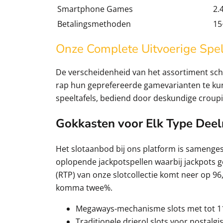
Smartphone Games
2.
Betalingsmethoden
15
Onze Complete Uitvoerige Spel
De verscheidenheid van het assortiment sch
rap hun geprefereerde gamevarianten te kunn
speeltafels, bediend door deskundige croupi
Gokkasten voor Elk Type Dee
Het slotaanbod bij ons platform is samenge
oplopende jackpotspellen waarbij jackpots 
(RTP) van onze slotcollectie komt neer op 9
komma twee%.
Megaways-mechanisme slots met tot 11
Traditionele drierol slots voor nostalgi