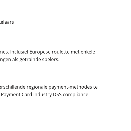
kelaars
es. Inclusief Europese roulette met enkele
ngen als getrainde spelers.
erschillende regionale payment-methodes te
te Payment Card Industry DSS compliance