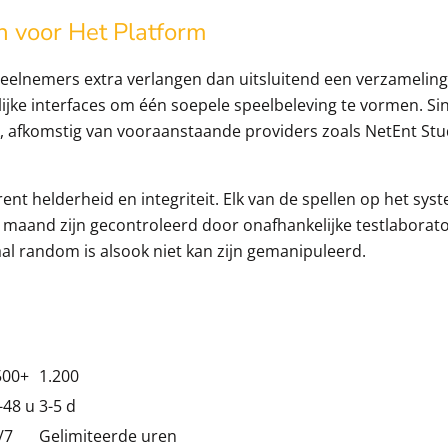
voor Het Platform
eelnemers extra verlangen dan uitsluitend een verzamelin
jke interfaces om één soepele speelbeleving te vormen. Sin
k, afkomstig van vooraanstaande providers zoals NetEnt St
t helderheid en integriteit. Elk van de spellen op het sys
aand zijn gecontroleerd door onafhankelijke testlaborato
taal random is alsook niet kan zijn gemanipuleerd.
500+
1.200
-48 u
3-5 d
/7
Gelimiteerde uren