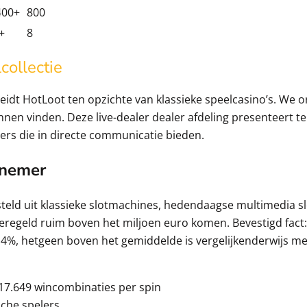
400+
800
+
8
collectie
eidt HotLoot ten opzichte van klassieke speelcasino’s. We
en vinden. Deze live-dealer dealer afdeling presenteert ter
ers die in directe communicatie bieden.
lnemer
steld uit klassieke slotmachines, hedendaagse multimedia
geregeld ruim boven het miljoen euro komen. Bevestigd fac
6,4%, hetgeen boven het gemiddelde is vergelijkenderwijs m
7.649 wincombinaties per spin
sche spelers