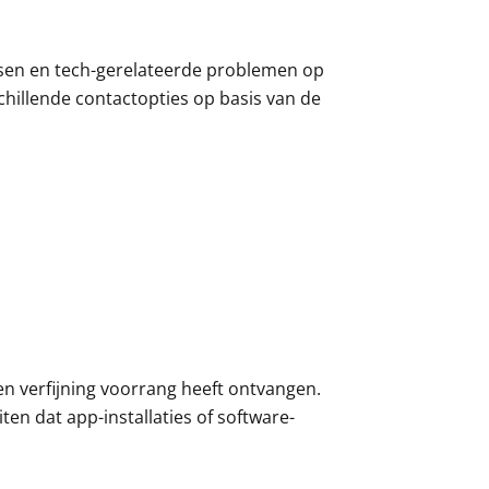
ossen en tech-gerelateerde problemen op
hillende contactopties op basis van de
n verfijning voorrang heeft ontvangen.
en dat app-installaties of software-