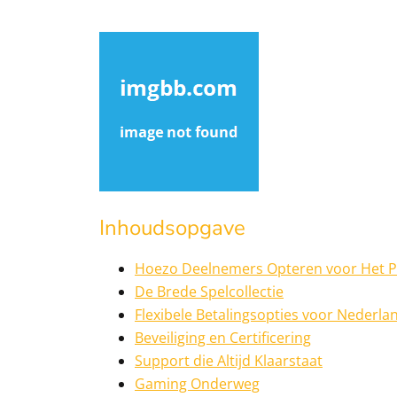
Inhoudsopgave
Hoezo Deelnemers Opteren voor Het P
De Brede Spelcollectie
Flexibele Betalingsopties voor Nederla
Beveiliging en Certificering
Support die Altijd Klaarstaat
Gaming Onderweg