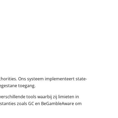
uthorities. Ons systeem implementeert state-
oegestane toegang.
erschillende tools waarbij zij limieten in
t instanties zoals GC en BeGambleAware om