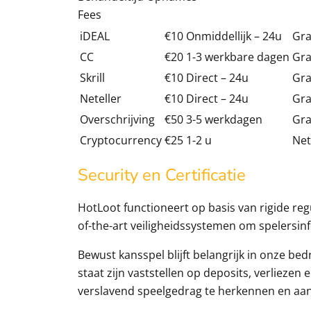
Fees
iDEAL
€10
Onmiddellijk – 24u
Gra
CC
€20
1-3 werkbare dagen
Gra
Skrill
€10
Direct – 24u
Gra
Neteller
€10
Direct – 24u
Gra
Overschrijving
€50
3-5 werkdagen
Gra
Cryptocurrency
€25
1-2 u
Net
Security en Certificatie
HotLoot functioneert op basis van rigide reg
of-the-art veiligheidssystemen om spelersinf
Bewust kansspel blijft belangrijk in onze bedr
staat zijn vaststellen op deposits, verliez
verslavend speelgedrag te herkennen en aa