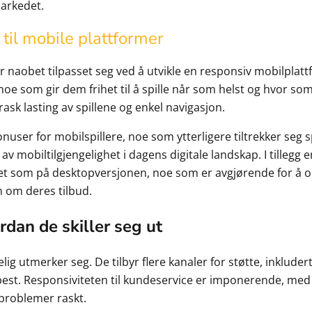
arkedet.
til mobile plattformer
ar naobet tilpasset seg ved å utvikle en responsiv mobilplattfo
, noe som gir dem frihet til å spille når som helst og hvor s
ask lasting av spillene og enkel navigasjon.
nuser for mobilspillere, noe som ytterligere tiltrekker seg 
av mobiltilgjengelighet i dagens digitale landskap. I tillegg 
t som på desktopversjonen, noe som er avgjørende for å op
 om deres tilbud.
dan de skiller seg ut
 utmerker seg. De tilbyr flere kanaler for støtte, inkludert li
st. Responsiviteten til kundeservice er imponerende, med 
t problemer raskt.