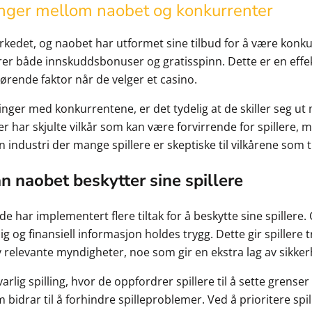
ger mellom naobet og konkurrenter
kedet, og naobet har utformet sine tilbud for å være konkur
er både innskuddsbonuser og gratisspinn. Dette er en effek
rende faktor når de velger et casino.
r med konkurrentene, er det tydelig at de skiller seg ut 
har skjulte vilkår som kan være forvirrende for spillere, m
n industri der mange spillere er skeptiske til vilkårene som t
n naobet beskytter sine spillere
de har implementert flere tiltak for å beskytte sine spillere
g og finansiell informasjon holdes trygg. Dette gir spillere try
v relevante myndigheter, noe som gir en ekstra lag av sikker
lig spilling, hvor de oppfordrer spillere til å sette grenser f
idrar til å forhindre spilleproblemer. Ved å prioritere spil