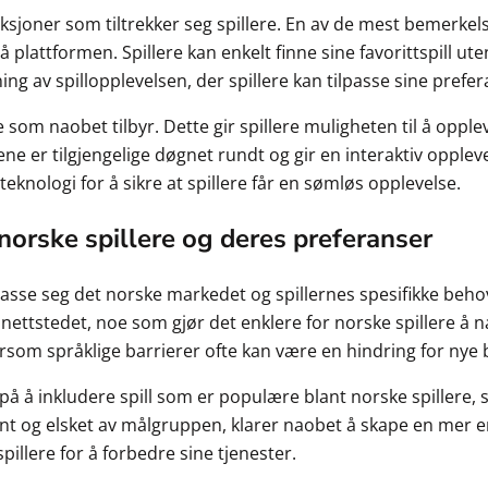
sjoner som tiltrekker seg spillere. En av de mest bemerkel
å plattformen. Spillere kan enkelt finne sine favorittspill ut
sning av spillopplevelsen, der spillere kan tilpasse sine pref
e som naobet tilbyr. Dette gir spillere muligheten til å opp
lene er tilgjengelige døgnet rundt og gir en interaktiv opplev
eknologi for å sikre at spillere får en sømløs opplevelse.
norske spillere og deres preferanser
ilpasse seg det norske markedet og spillernes spesifikke be
nettstedet, noe som gjør det enklere for norske spillere å na
ttersom språklige barrierer ofte kan være en hindring for nye
rt på å inkludere spill som er populære blant norske spillere
 kjent og elsket av målgruppen, klarer naobet å skape en mer
spillere for å forbedre sine tjenester.