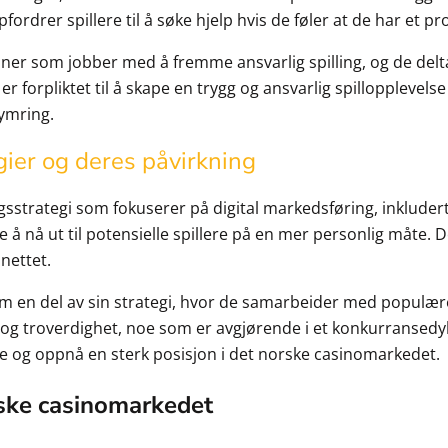
ordrer spillere til å søke hjelp hvis de føler at de har et p
r som jobber med å fremme ansvarlig spilling, og de deltar
er forpliktet til å skape en trygg og ansvarlig spillopplevel
ymring.
ier og deres påvirkning
gsstrategi som fokuserer på digital markedsføring, inkluder
å nå ut til potensielle spillere på en mer personlig måte. D
nettet.
m en del av sin strategi, hvor de samarbeider med populær
ghet og troverdighet, noe som er avgjørende i et konkurranse
base og oppnå en sterk posisjon i det norske casinomarkedet.
rske casinomarkedet