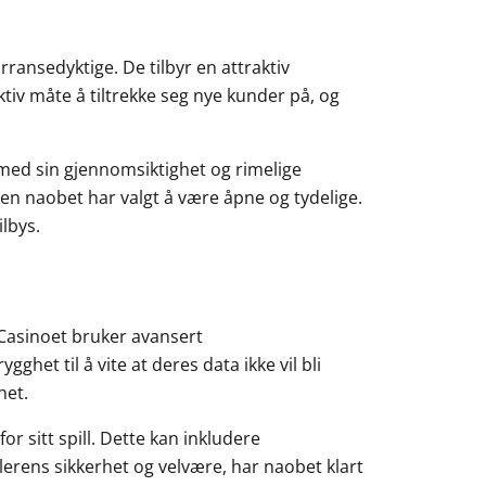
ransedyktige. De tilbyr en attraktiv
tiv måte å tiltrekke seg nye kunder på, og
med sin gjennomsiktighet og rimelige
en naobet har valgt å være åpne og tydelige.
ilbys.
. Casinoet bruker avansert
gghet til å vite at deres data ikke vil bli
het.
or sitt spill. Dette kan inkludere
lerens sikkerhet og velvære, har naobet klart