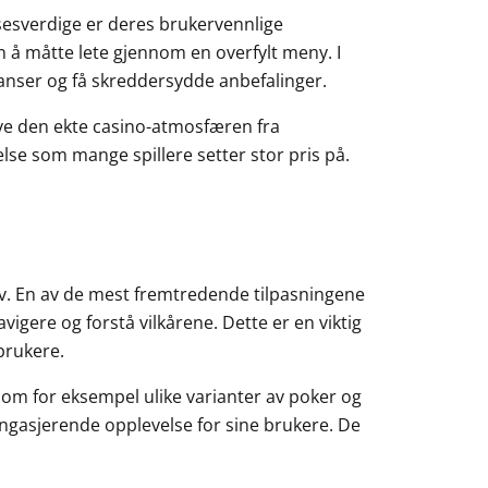
sesverdige er deres brukervennlige
en å måtte lete gjennom en overfylt meny. I
eranser og få skreddersydde anbefalinger.
leve den ekte casino-atmosfæren fra
else som mange spillere setter stor pris på.
hov. En av de mest fremtredende tilpasningene
vigere og forstå vilkårene. Dette er en viktig
 brukere.
, som for eksempel ulike varianter av poker og
 engasjerende opplevelse for sine brukere. De