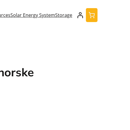
urces
Solar Energy System
Storage
 norske