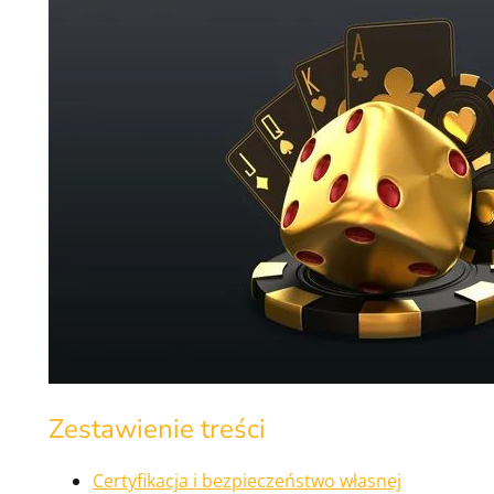
Zestawienie treści
Certyfikacja i bezpieczeństwo własnej