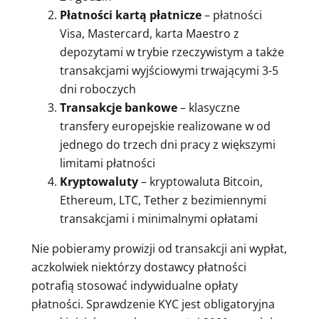
Płatności kartą płatnicze
– płatności
Visa, Mastercard, karta Maestro z
depozytami w trybie rzeczywistym a także
transakcjami wyjściowymi trwającymi 3-5
dni roboczych
Transakcje bankowe
– klasyczne
transfery europejskie realizowane w od
jednego do trzech dni pracy z większymi
limitami płatności
Kryptowaluty
– kryptowaluta Bitcoin,
Ethereum, LTC, Tether z bezimiennymi
transakcjami i minimalnymi opłatami
Nie pobieramy prowizji od transakcji ani wypłat,
aczkolwiek niektórzy dostawcy płatności
potrafią stosować indywidualne opłaty
płatności. Sprawdzenie KYC jest obligatoryjna