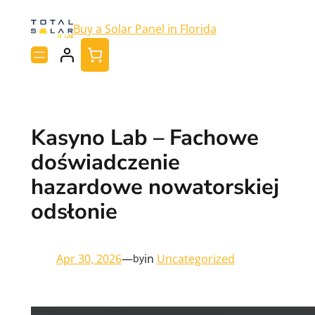
Buy a Solar Panel in Florida
Kasyno Lab – Fachowe
doświadczenie
hazardowe nowatorskiej
odsłonie
Apr 30, 2026
—
in
Uncategorized
by