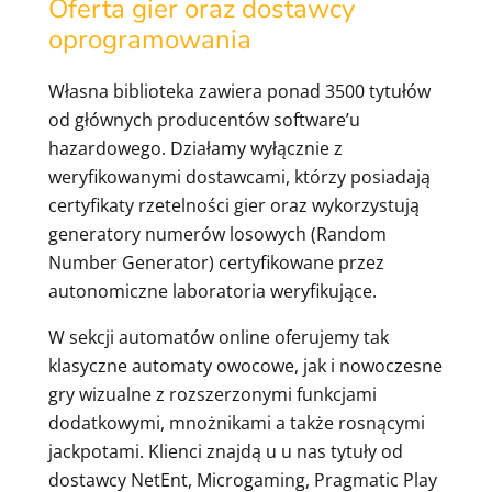
Oferta gier oraz dostawcy
oprogramowania
Własna biblioteka zawiera ponad 3500 tytułów
od głównych producentów software’u
hazardowego. Działamy wyłącznie z
weryfikowanymi dostawcami, którzy posiadają
certyfikaty rzetelności gier oraz wykorzystują
generatory numerów losowych (Random
Number Generator) certyfikowane przez
autonomiczne laboratoria weryfikujące.
W sekcji automatów online oferujemy tak
klasyczne automaty owocowe, jak i nowoczesne
gry wizualne z rozszerzonymi funkcjami
dodatkowymi, mnożnikami a także rosnącymi
jackpotami. Klienci znajdą u u nas tytuły od
dostawcy NetEnt, Microgaming, Pragmatic Play