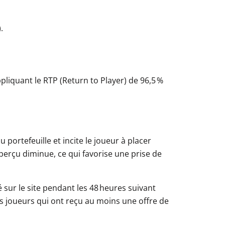
.
liquant le RTP (Return to Player) de 96,5 %
 portefeuille et incite le joueur à placer
 perçu diminue, ce qui favorise une prise de
ur le site pendant les 48 heures suivant
les joueurs qui ont reçu au moins une offre de