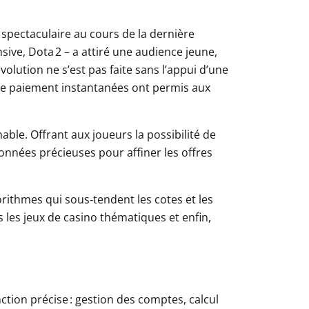
 spectaculaire au cours de la dernière
ive, Dota 2 – a attiré une audience jeune,
olution ne s’est pas faite sans l’appui d’une
s de paiement instantanées ont permis aux
ble. Offrant aux joueurs la possibilité de
données précieuses pour affiner les offres
gorithmes qui sous‑tendent les cotes et les
les jeux de casino thématiques et enfin,
tion précise : gestion des comptes, calcul