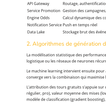
API Gateway
Routage, authentificati
Service Promotion
Gestion des campagnes, 
Engine Odds
Calcul dynamique des c
Notification Service
Push en temps réel
Data Lake
Stockage brut des évé
2. Algorithmes de génération d’
La modélisation statistique des performances
logistique ou les réseaux de neurones récurr
Le machine learning intervient ensuite pour
converge vers la combinaison qui maximise l
L’attribution des tours gratuits s’appuie sur
régulier, pro), valeur moyenne des mises (l
modèle de classification (gradient boosting),