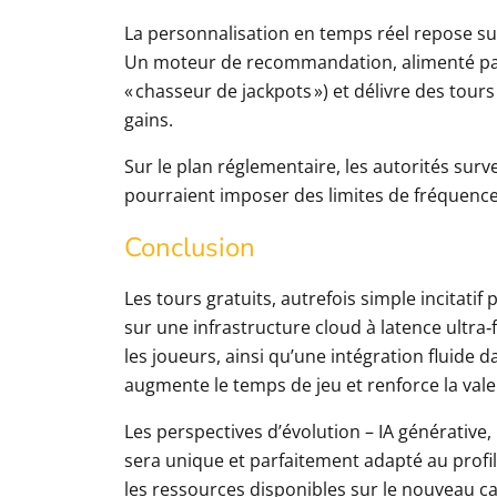
La personnalisation en temps réel repose sur
Un moteur de recommandation, alimenté par l
« chasseur de jackpots ») et délivre des tour
gains.
Sur le plan réglementaire, les autorités survei
pourraient imposer des limites de fréquence 
Conclusion
Les tours gratuits, autrefois simple incitatif
sur une infrastructure cloud à latence ultr
les joueurs, ainsi qu’une intégration fluide d
augmente le temps de jeu et renforce la vale
Les perspectives d’évolution – IA générativ
sera unique et parfaitement adapté au profil
les ressources disponibles sur le nouveau cas