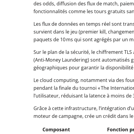
des odds, diffusion des flux de match, paiem
fonctionnalités comme les tours gratuits sans
Les flux de données en temps réel sont tra
survient dans le jeu (premier kill, changemen
paquets de 10 ms qui sont agrégés par un mo
Sur le plan de la sécurité, le chiffrement T
(Anti‑Money Laundering) sont automatisés grâ
géographiques pour garantir la disponibilit
Le cloud computing, notamment via des fourn
pendant la finale du tournoi « The Internatio
l’utilisateur, réduisant la latence à moins de 
Grâce à cette infrastructure, l’intégration d
moteur de campagne, crée un crédit dans le p
Composant
Fonction pr