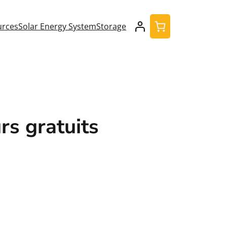
urces
Solar Energy System
Storage
rs gratuits