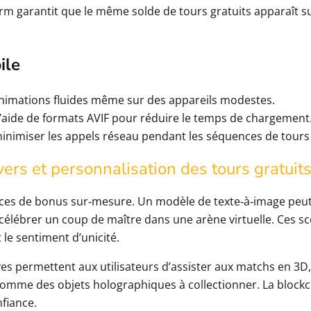
rm garantit que le même solde de tours gratuits apparaît sur
ile
animations fluides même sur des appareils modestes.
’aide de formats AVIF pour réduire le temps de chargement
minimiser les appels réseau pendant les séquences de tours 
vers et personnalisation des tours gratuit
ences de bonus sur‑mesure. Un modèle de texte‑à‑image peut
r célébrer un coup de maître dans une arène virtuelle. Ces
 le sentiment d’unicité.
es permettent aux utilisateurs d’assister aux matchs en 3D, 
 comme des objets holographiques à collectionner. La blockch
fiance.