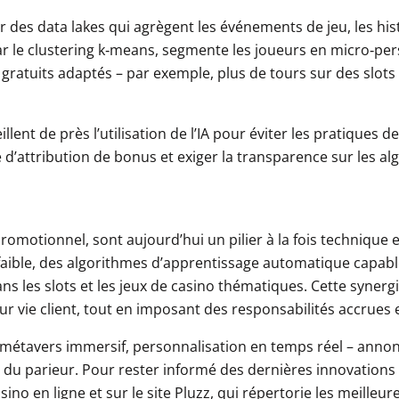
 des data lakes qui agrègent les événements de jeu, les hist
e clustering k‑means, segmente les joueurs en micro‑perso
s gratuits adaptés – par exemple, plus de tours sur des slots
llent de près l’utilisation de l’IA pour éviter les pratiques d
d’attribution de bonus et exiger la transparence sur les al
 promotionnel, sont aujourd’hui un pilier à la fois technique 
a‑faible, des algorithmes d’apprentissage automatique capab
ans les slots et les jeux de casino thématiques. Cette synerg
ur vie client, tout en imposant des responsabilités accrues
e, métavers immersif, personnalisation en temps réel – ann
 du parieur. Pour rester informé des dernières innovations 
ino en ligne et sur le site Pluzz, qui répertorie les meilleu