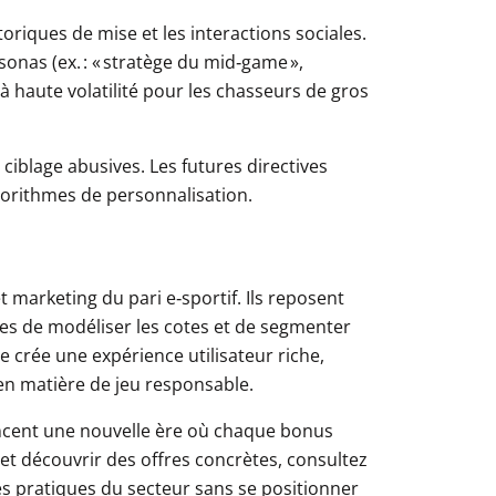
oriques de mise et les interactions sociales.
nas (ex. : « stratège du mid‑game »,
 à haute volatilité pour les chasseurs de gros
e ciblage abusives. Les futures directives
gorithmes de personnalisation.
et marketing du pari e‑sportif. Ils reposent
les de modéliser les cotes et de segmenter
ie crée une expérience utilisateur riche,
 en matière de jeu responsable.
oncent une nouvelle ère où chaque bonus
et découvrir des offres concrètes, consultez
res pratiques du secteur sans se positionner