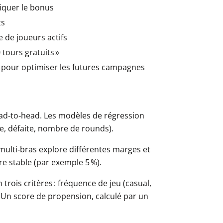
liquer le bonus
ts
 de joueurs actifs
tours gratuits »
pour optimiser les futures campagnes
head‑to‑head. Les modèles de régression
re, défaite, nombre de rounds).
ulti‑bras explore différentes marges et
e stable (par exemple 5 %).
trois critères : fréquence de jeu (casual,
 Un score de propension, calculé par un