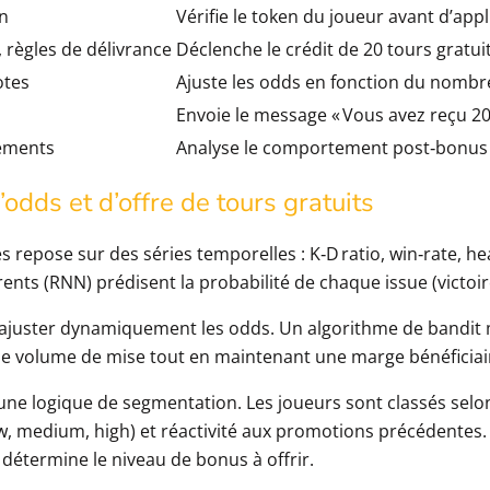
on
Vérifie le token du joueur avant d’app
règles de délivrance
Déclenche le crédit de 20 tours gratui
otes
Ajuste les odds en fonction du nombre
Envoie le message « Vous avez reçu 20 
nements
Analyse le comportement post‑bonus 
odds et d’offre de tours gratuits
 repose sur des séries temporelles : K‑D ratio, win‑rate, 
ents (RNN) prédisent la probabilité de chaque issue (victoi
 ajuster dynamiquement les odds. Un algorithme de bandit m
e volume de mise tout en maintenant une marge bénéficiair
 une logique de segmentation. Les joueurs sont classés selon 
ow, medium, high) et réactivité aux promotions précédentes.
 détermine le niveau de bonus à offrir.