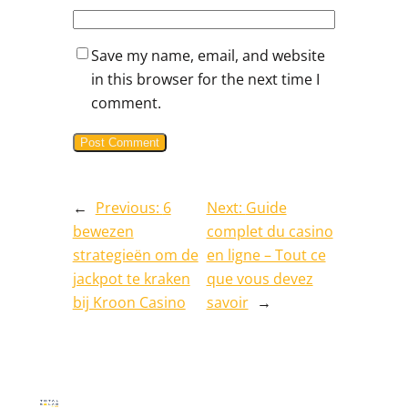
Save my name, email, and website
in this browser for the next time I
comment.
←
Previous:
6
Next:
Guide
bewezen
complet du casino
strategieën om de
en ligne – Tout ce
jackpot te kraken
que vous devez
bij Kroon Casino
savoir
→