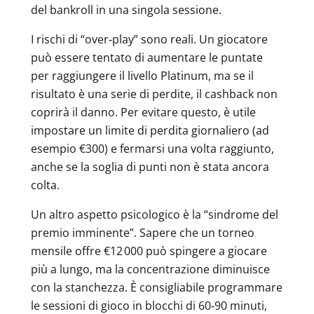
del bankroll in una singola sessione.
I rischi di “over‑play” sono reali. Un giocatore
può essere tentato di aumentare le puntate
per raggiungere il livello Platinum, ma se il
risultato è una serie di perdite, il cashback non
coprirà il danno. Per evitare questo, è utile
impostare un limite di perdita giornaliero (ad
esempio €300) e fermarsi una volta raggiunto,
anche se la soglia di punti non è stata ancora
colta.
Un altro aspetto psicologico è la “sindrome del
premio imminente”. Sapere che un torneo
mensile offre €12 000 può spingere a giocare
più a lungo, ma la concentrazione diminuisce
con la stanchezza. È consigliabile programmare
le sessioni di gioco in blocchi di 60‑90 minuti,