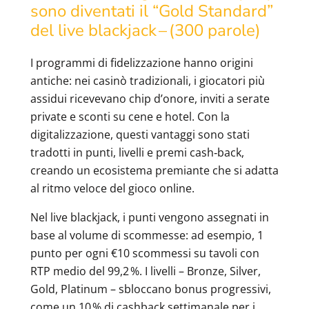
sono diventati il “Gold Standard”
del live blackjack – (300 parole)
I programmi di fidelizzazione hanno origini
antiche: nei casinò tradizionali, i giocatori più
assidui ricevevano chip d’onore, inviti a serate
private e sconti su cene e hotel. Con la
digitalizzazione, questi vantaggi sono stati
tradotti in punti, livelli e premi cash‑back,
creando un ecosistema premiante che si adatta
al ritmo veloce del gioco online.
Nel live blackjack, i punti vengono assegnati in
base al volume di scommesse: ad esempio, 1
punto per ogni €10 scommessi su tavoli con
RTP medio del 99,2 %. I livelli – Bronze, Silver,
Gold, Platinum – sbloccano bonus progressivi,
come un 10 % di cashback settimanale per i