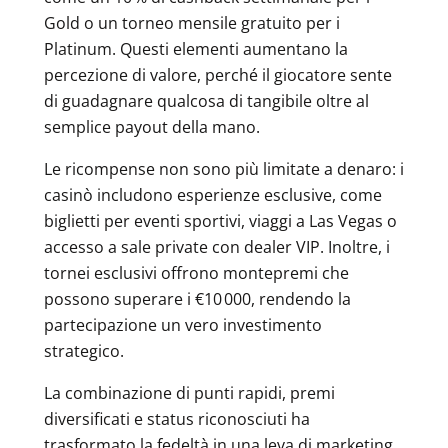
Gold o un torneo mensile gratuito per i
Platinum. Questi elementi aumentano la
percezione di valore, perché il giocatore sente
di guadagnare qualcosa di tangibile oltre al
semplice payout della mano.
Le ricompense non sono più limitate a denaro: i
casinò includono esperienze esclusive, come
biglietti per eventi sportivi, viaggi a Las Vegas o
accesso a sale private con dealer VIP. Inoltre, i
tornei esclusivi offrono montepremi che
possono superare i €10 000, rendendo la
partecipazione un vero investimento
strategico.
La combinazione di punti rapidi, premi
diversificati e status riconosciuti ha
trasformato la fedeltà in una leva di marketing