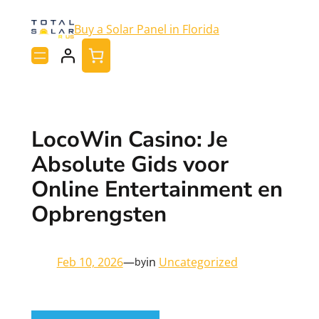
Buy a Solar Panel in Florida
LocoWin Casino: Je
Absolute Gids voor
Online Entertainment en
Opbrengsten
Feb 10, 2026
—
in
Uncategorized
by