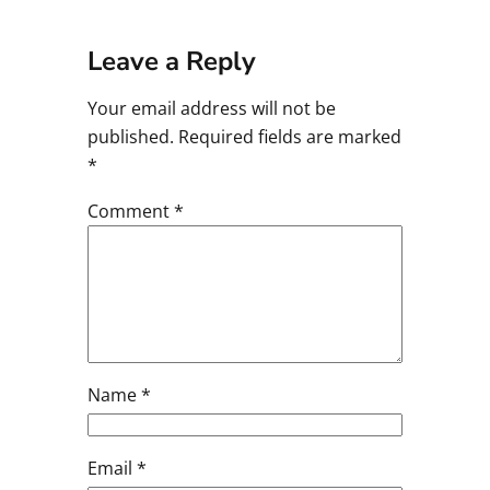
Leave a Reply
Your email address will not be
published.
Required fields are marked
*
Comment
*
Name
*
Email
*