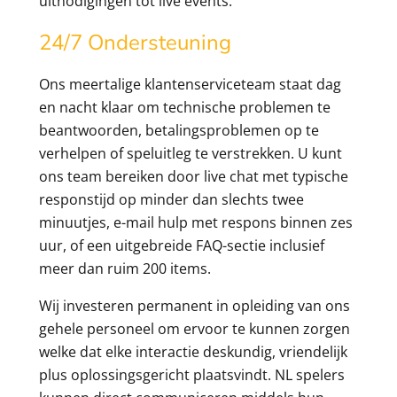
uitnodigingen tot live events.
24/7 Ondersteuning
Ons meertalige klantenserviceteam staat dag
en nacht klaar om technische problemen te
beantwoorden, betalingsproblemen op te
verhelpen of speluitleg te verstrekken. U kunt
ons team bereiken door live chat met typische
responstijd op minder dan slechts twee
minuutjes, e-mail hulp met respons binnen zes
uur, of een uitgebreide FAQ-sectie inclusief
meer dan ruim 200 items.
Wij investeren permanent in opleiding van ons
gehele personeel om ervoor te kunnen zorgen
welke dat elke interactie deskundig, vriendelijk
plus oplossingsgericht plaatsvindt. NL spelers