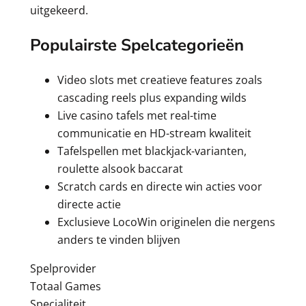
uitgekeerd.
Populairste Spelcategorieën
Video slots met creatieve features zoals
cascading reels plus expanding wilds
Live casino tafels met real-time
communicatie en HD-stream kwaliteit
Tafelspellen met blackjack-varianten,
roulette alsook baccarat
Scratch cards en directe win acties voor
directe actie
Exclusieve LocoWin originelen die nergens
anders te vinden blijven
Spelprovider
Totaal Games
Specialiteit