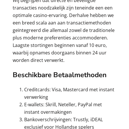
Wij begrijpen dat directe en beveiligde
transacties noodzakelijk zijn teneinde een een
optimale casino-ervaring. Derhalve hebben we
een breed scala aan aan transactiemethoden
geïntegreerd die allemaal zowel de traditionele
plus moderne preferenties accommoderen.
Laagste stortingen beginnen vanaf 10 euro,
waarbij opnames doorgaans binnen 24 uur
worden direct verwerkt.
Beschikbare Betaalmethoden
Creditcards: Visa, Mastercard met instant
verwerking
E-wallets: Skrill, Neteller, PayPal met
instant overmakingen
Bankoverschrijvingen: Trustly, iDEAL
exclusief voor Hollandse spelers