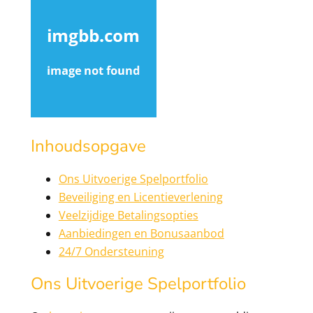
Inhoudsopgave
Ons Uitvoerige Spelportfolio
Beveiliging en Licentieverlening
Veelzijdige Betalingsopties
Aanbiedingen en Bonusaanbod
24/7 Ondersteuning
Ons Uitvoerige Spelportfolio