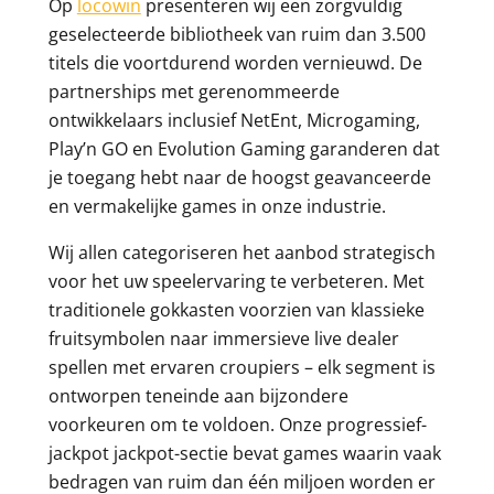
Op
locowin
presenteren wij een zorgvuldig
geselecteerde bibliotheek van ruim dan 3.500
titels die voortdurend worden vernieuwd. De
partnerships met gerenommeerde
ontwikkelaars inclusief NetEnt, Microgaming,
Play’n GO en Evolution Gaming garanderen dat
je toegang hebt naar de hoogst geavanceerde
en vermakelijke games in onze industrie.
Wij allen categoriseren het aanbod strategisch
voor het uw speelervaring te verbeteren. Met
traditionele gokkasten voorzien van klassieke
fruitsymbolen naar immersieve live dealer
spellen met ervaren croupiers – elk segment is
ontworpen teneinde aan bijzondere
voorkeuren om te voldoen. Onze progressief-
jackpot jackpot-sectie bevat games waarin vaak
bedragen van ruim dan één miljoen worden er