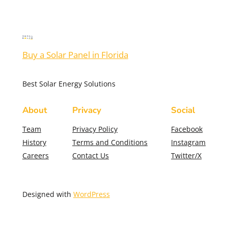
Buy a Solar Panel in Florida
Best Solar Energy Solutions
About
Privacy
Social
Team
Privacy Policy
Facebook
History
Terms and Conditions
Instagram
Careers
Contact Us
Twitter/X
Designed with
WordPress