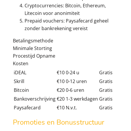
Cryptocurrencies: Bitcoin, Ethereum,
Litecoin voor anonimiteit
Prepaid vouchers: Paysafecard geheel
zonder bankrekening vereist
Betalingsmethode
Minimale Storting
Procestijd Opname
Kosten
iDEAL
€10
0-24 u
Gratis
Skrill
€10
0-12 uren
Gratis
Bitcoin
€20
0-6 uren
Gratis
Bankoverschrijving
€20
1-3 werkdagen
Gratis
Paysafecard
€10
N.v.t.
Gratis
Promoties en Bonusstructuur