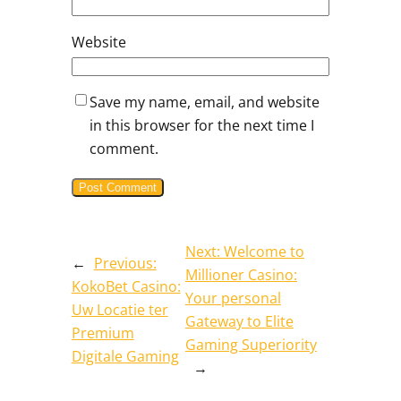
Website
Save my name, email, and website
in this browser for the next time I
comment.
Next:
Welcome to
←
Previous:
Millioner Casino:
KokoBet Casino:
Your personal
Uw Locatie ter
Gateway to Elite
Premium
Gaming Superiority
Digitale Gaming
→