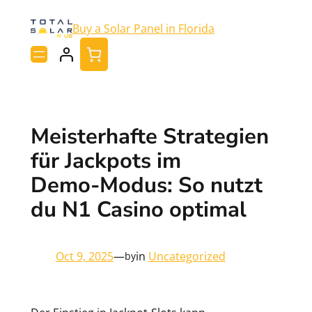
Buy a Solar Panel in Florida
Meisterhafte Strategien
für Jackpots im
Demo‑Modus: So nutzt
du N1 Casino optimal
Oct 9, 2025
—
in
Uncategorized
by