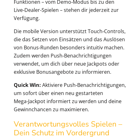
Funktionen – vom Demo‑Modus bis zu den
Live‑Dealer‑Spielen – stehen dir jederzeit zur
Verfügung.
Die mobile Version unterstützt Touch‑Controls,
die das Setzen von Einsätzen und das Auslösen
von Bonus‑Runden besonders intuitiv machen.
Zudem werden Push‑Benachrichtigungen
verwendet, um dich über neue Jackpots oder
exklusive Bonusangebote zu informieren.
Quick Win:
Aktiviere Push‑Benachrichtigungen,
um sofort über einen neu gestarteten
Mega‑Jackpot informiert zu werden und deine
Gewinnchancen zu maximieren.
Verantwortungsvolles Spielen –
Dein Schutz im Vordergrund