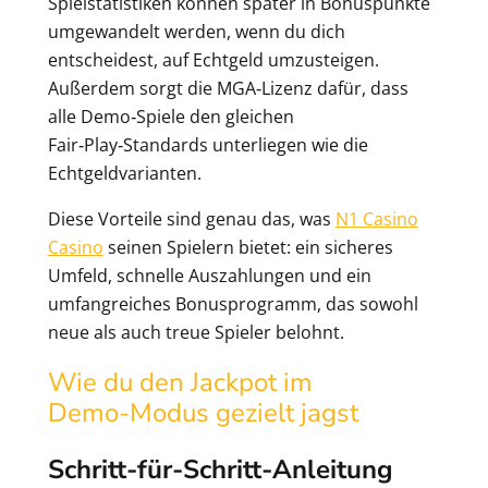
Spielstatistiken können später in Bonuspunkte
umgewandelt werden, wenn du dich
entscheidest, auf Echtgeld umzusteigen.
Außerdem sorgt die MGA‑Lizenz dafür, dass
alle Demo‑Spiele den gleichen
Fair‑Play‑Standards unterliegen wie die
Echtgeldvarianten.
Diese Vorteile sind genau das, was
N1 Casino
Casino
seinen Spielern bietet: ein sicheres
Umfeld, schnelle Auszahlungen und ein
umfangreiches Bonusprogramm, das sowohl
neue als auch treue Spieler belohnt.
Wie du den Jackpot im
Demo‑Modus gezielt jagst
Schritt‑für‑Schritt‑Anleitung