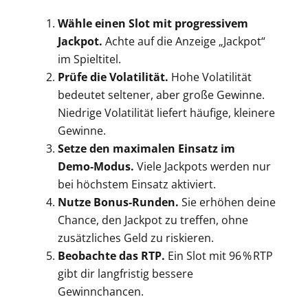
Wähle einen Slot mit progressivem
Jackpot.
Achte auf die Anzeige „Jackpot“
im Spieltitel.
Prüfe die Volatilität.
Hohe Volatilität
bedeutet seltener, aber große Gewinne.
Niedrige Volatilität liefert häufige, kleinere
Gewinne.
Setze den maximalen Einsatz im
Demo‑Modus.
Viele Jackpots werden nur
bei höchstem Einsatz aktiviert.
Nutze Bonus‑Runden.
Sie erhöhen deine
Chance, den Jackpot zu treffen, ohne
zusätzliches Geld zu riskieren.
Beobachte das RTP.
Ein Slot mit 96 % RTP
gibt dir langfristig bessere
Gewinnchancen.