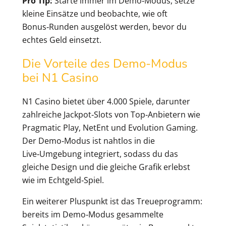
Pro Tip:
Starte immer im Demo‑Modus, setze
kleine Einsätze und beobachte, wie oft
Bonus‑Runden ausgelöst werden, bevor du
echtes Geld einsetzt.
Die Vorteile des Demo‑Modus
bei N1 Casino
N1 Casino bietet über 4.000 Spiele, darunter
zahlreiche Jackpot‑Slots von Top‑Anbietern wie
Pragmatic Play, NetEnt und Evolution Gaming.
Der Demo‑Modus ist nahtlos in die
Live‑Umgebung integriert, sodass du das
gleiche Design und die gleiche Grafik erlebst
wie im Echtgeld‑Spiel.
Ein weiterer Pluspunkt ist das Treueprogramm:
bereits im Demo‑Modus gesammelte