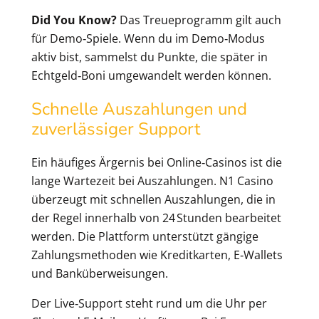
Did You Know?
Das Treueprogramm gilt auch
für Demo‑Spiele. Wenn du im Demo‑Modus
aktiv bist, sammelst du Punkte, die später in
Echtgeld‑Boni umgewandelt werden können.
Schnelle Auszahlungen und
zuverlässiger Support
Ein häufiges Ärgernis bei Online‑Casinos ist die
lange Wartezeit bei Auszahlungen. N1 Casino
überzeugt mit schnellen Auszahlungen, die in
der Regel innerhalb von 24 Stunden bearbeitet
werden. Die Plattform unterstützt gängige
Zahlungsmethoden wie Kreditkarten, E‑Wallets
und Banküberweisungen.
Der Live‑Support steht rund um die Uhr per