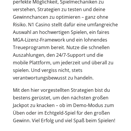
perfekte Möglichkeit, Spielmechaniken zu
verstehen, Strategien zu testen und deine
Gewinnchancen zu optimieren – ganz ohne
Risiko. N1 Casino stellt dafür eine umfangreiche
Auswahl an hochwertigen Spielen, ein faires
MGA‑Lizenz‑Framework und ein lohnendes
Treueprogramm bereit. Nutze die schnellen
Auszahlungen, den 24/7‑Support und die
mobile Plattform, um jederzeit und überall zu
spielen. Und vergiss nicht, stets
verantwortungsbewusst zu handeln.
Mit den hier vorgestellten Strategien bist du
bestens gerüstet, um den nächsten großen
Jackpot zu knacken – ob im Demo‑Modus zum
Üben oder im Echtgeld‑Spiel für den großen
Gewinn. Viel Erfolg und viel Spaß beim Spielen!