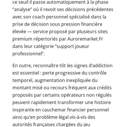
ce seuil il passe automatiquement à la phase
“analyse” où il revoit ses décisions précédentes
avec son coach personnel spécialisé dans la
prise de décision sous pression financière
élevée — service proposé par plusieurs sites
premium répertoriés par Auroremarket.Fr
dans leur catégorie “support joueur
professionnel”.
En outre, reconnaître tôt les signes d’addiction
est essentiel : perte progressive du contrôle
temporel, augmentation inexpliquée du
montant misé ou recours fréquent aux crédits
proposés par certains opérateurs non régulés
peuvent rapidement transformer une histoire
inspirante en cauchemar financier personnel
ainsi qu’en problème légal vis‑à‑vis des
autorités françaises chargées du jeu