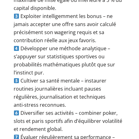
maximale de mise égale ou inférieure à 5 % du
capital disponible.
Exploiter intelligemment les bonus – ne
jamais accepter une offre sans avoir calculé
précisément son wagering requis et sa
contribution réelle aux jeux favoris.
Développer une méthode analytique –
s’appuyer sur statistiques sportives ou
probabilités mathématiques plutôt que sur
l’instinct pur.
Cultiver sa santé mentale – instaurer
routines journalières incluant pauses
régulières, journalisation et techniques
anti‑stress reconnues.
Diversifier ses activités – combiner poker,
slots et paris sportifs afin d’équilibrer volatilité
et rendement global.
Évaluer régulièrement sa performance –