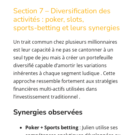
Section​ 7 – Diversification des
activités : poker, slots,
sports‑betting et leurs synergies
Un trait commun chez plusieurs millionnaires
est leur capacité à ne pas se cantonner à un
seul type de jeu mais à créer un portefeuille
diversifié capable d’amortir les variations
inhérentes à chaque segment ludique . Cette
approche ressemble fortement aux stratégies
financières multi‑actifs utilisées dans
l’investissement traditionnel .
Synergies observées
Poker + Sports betting
: Julien utilise ses