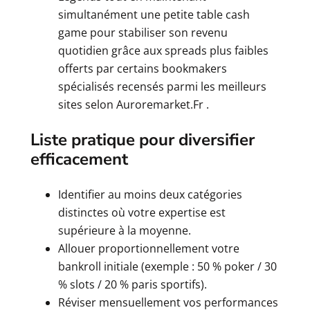
simultanément une petite table cash
game pour stabiliser son revenu
quotidien grâce aux spreads plus faibles
offerts par certains bookmakers
spécialisés recensés parmi les meilleurs
sites selon Auroremarket.Fr .
Liste pratique pour diversifier
efficacement
Identifier au moins deux catégories
distinctes où votre expertise est
supérieure à la moyenne.
Allouer proportionnellement votre
bankroll initiale (exemple : 50 % poker / 30
% slots / 20 % paris sportifs).
Réviser mensuellement vos performances