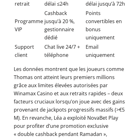
retrait
délai ≤24h
délai jusqu’à 72h
Cashback
Points
Programme
jusqu’à 20 %,
convertibles en
VIP
gestionnaire
bonus
dédié
uniquement
Support
Chat live 24/7 +
Email
client
téléphone
uniquement
Les données montrent que les joueurs comme
Thomas ont atteint leurs premiers millions
grâce aux limites élevées autorisées par
Winamax Casino et aux retraits rapides – deux
facteurs cruciaux lorsqu’on joue avec des gains
provenant de jackpots progressifs massifs (>€5
M). En revanche, Léa a exploité NovaBet Play
pour profiter d’une promotion exclusive
« double cashback pendant Ramadan »,