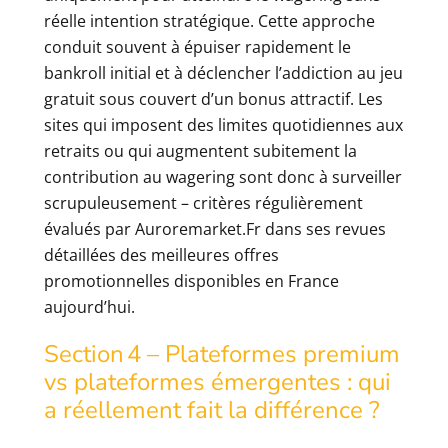
réelle intention stratégique. Cette approche
conduit souvent à épuiser rapidement le
bankroll initial et à déclencher l’addiction au jeu
gratuit sous couvert d’un bonus attractif. Les
sites qui imposent des limites quotidiennes aux
retraits ou qui augmentent subitement la
contribution au wagering sont donc à surveiller
scrupuleusement – critères régulièrement
évalués par Auroremarket.Fr dans ses revues
détaillées des meilleures offres
promotionnelles disponibles en France
aujourd’hui.
Section 4 – Plateformes premium
vs plateformes émergentes : qui
a réellement fait la différence ?