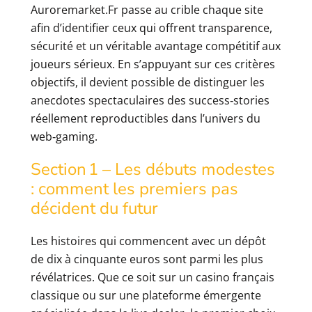
Auroremarket.Fr passe au crible chaque site
afin d’identifier ceux qui offrent transparence,
sécurité et un véritable avantage compétitif aux
joueurs sérieux. En s’appuyant sur ces critères
objectifs, il devient possible de distinguer les
anecdotes spectaculaires des success‑stories
réellement reproductibles dans l’univers du
web‑gaming.
Section 1 – Les débuts modestes
: comment les premiers pas
décident du futur
Les histoires qui commencent avec un dépôt
de dix à cinquante euros sont parmi les plus
révélatrices. Que ce soit sur un casino français
classique ou sur une plateforme émergente