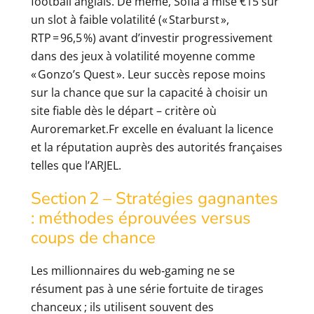
football anglais. De même, Sofia a misé €15 sur
un slot à faible volatilité (« Starburst »,
RTP = 96,5 %) avant d’investir progressivement
dans des jeux à volatilité moyenne comme
« Gonzo’s Quest ». Leur succès repose moins
sur la chance que sur la capacité à choisir un
site fiable dès le départ – critère où
Auroremarket.Fr excelle en évaluant la licence
et la réputation auprès des autorités françaises
telles que l’ARJEL.
Section 2 – Stratégies gagnantes
: méthodes éprouvées versus
coups de chance
Les millionnaires du web‑gaming ne se
résument pas à une série fortuite de tirages
chanceux ; ils utilisent souvent des