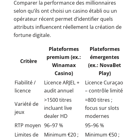
Comparer la performance des millionnaires
selon qu’ils ont choisi un casino établi ou un
opérateur récent permet d’identifier quels
attributs influencent réellement la création de
fortune digitale.
Plateformes
Plateformes
premium (ex.:
émergentes
Critère
Winamax
(ex.: NovaBet
Casino)
Play)
Fiabilité /
Licence ARJEL +
Licence Curaçao
licence
audit annuel
– contrôle limité
>1500 titres
≈800 titres ;
Variété de
incluant live
focus sur slots
jeux
dealer HD
modernes
RTP moyen
96–97 %
95–96 %
Limites de
Minimum €20 ;
Minimum €50 ;