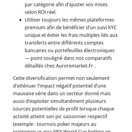
par catégorie afin d’ajuster vos mises
selon ROI réel.
Utiliser toujours les mêmes plateformes
premium afin de bénéficier d’un suivi KYC
unique et éviter les frais multiples liés aux
transferts entre différents comptes
bancaires ou portefeuilles électroniques
— point souligné dans nos comparatifs
détaillés chez Auroremarket.Fr .
Cette diversification permet non seulement
d’atténuer l’impact négatif potentiel d’une
mauvaise série dans un secteur donné mais
aussi d’exploiter simultanément plusieurs
sources potentielles de profit lorsque chaque
activité atteint son pic saisonnier respectif
(exemple : tournois poker majeurs au
printemps vs pics FIFA World Cup betting en