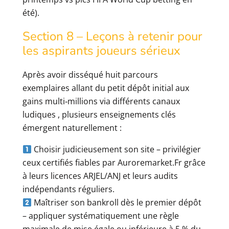
été).
Section​ 8 – Leçons à retenir pour
les aspirants joueurs sérieux
Après avoir disséqué huit parcours
exemplaires allant du petit dépôt initial aux
gains multi‑millions via différents canaux
ludiques , plusieurs enseignements clés
émergent naturellement :
Choisir judicieusement son site – privilégier
ceux certifiés fiables par Auroremarket.Fr grâce
à leurs licences ARJEL/ANJ et leurs audits
indépendants réguliers.
Maîtriser son bankroll dès le premier dépôt
– appliquer systématiquement une règle