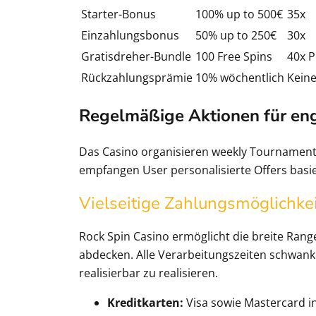
Starter-Bonus
100% up to 500€
35x
Einzahlungsbonus
50% up to 250€
30x
Gratisdreher-Bundle
100 Free Spins
40x P
Rückzahlungsprämie
10% wöchentlich
Keine
Regelmäßige Aktionen für en
Das Casino organisieren weekly Tournament
empfangen User personalisierte Offers basi
Vielseitige Zahlungsmöglichke
Rock Spin Casino ermöglicht die breite Ra
abdecken. Alle Verarbeitungszeiten schwanke
realisierbar zu realisieren.
Kreditkarten:
Visa sowie Mastercard in