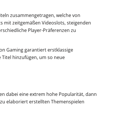
ltiteln zusammengetragen, welche von
ts mit zeitgemäßen Videoslots, steigenden
erschiedliche Player-Präferenzen zu
on Gaming garantiert erstklassige
 Titel hinzufügen, um so neue
ben dabei eine extrem hohe Popularität, dann
 zu elaboriert erstellten Themenspielen