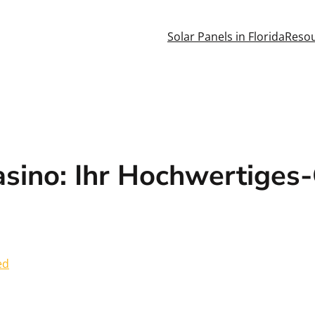
Solar Panels in Florida
Reso
asino: Ihr Hochwertiges
ed