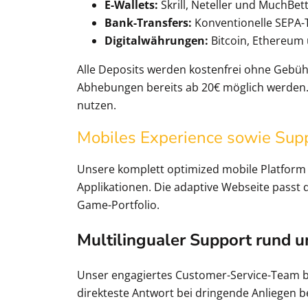
E-Wallets:
Skrill, Neteller und MuchBet
Bank-Transfers:
Konventionelle SEPA-T
Digitalwährungen:
Bitcoin, Ethereum 
Alle Deposits werden kostenfrei ohne Gebüh
Abhebungen bereits ab 20€ möglich werden. 
nutzen.
Mobiles Experience sowie Sup
Unsere komplett optimized mobile Platform 
Applikationen. Die adaptive Webseite passt
Game-Portfolio.
Multilingualer Support rund 
Unser engagiertes Customer-Service-Team bl
direkteste Antwort bei dringende Anliegen b