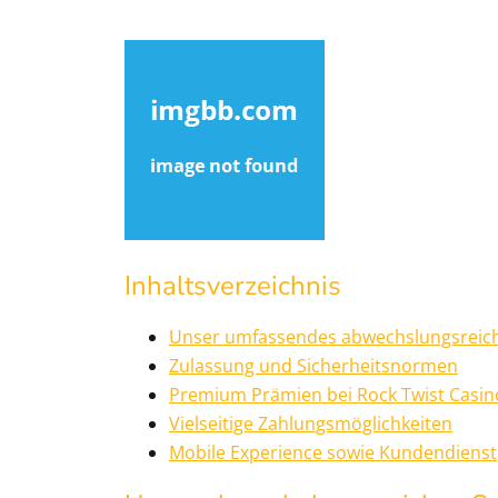
Inhaltsverzeichnis
Unser umfassendes abwechslungsreiche
Zulassung und Sicherheitsnormen
Premium Prämien bei Rock Twist Casin
Vielseitige Zahlungsmöglichkeiten
Mobile Experience sowie Kundendienst