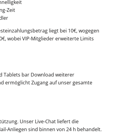
nelligkeit
ng-Zeit
dler
steinzahlungsbetrag liegt bei 10€, wogegen
, wobei VIP-Mitglieder erweiterte Limits
d Tablets bar Download weiterer
und ermöglicht Zugang auf unser gesamte
tzung. Unser Live-Chat liefert die
ail-Anliegen sind binnen von 24 h behandelt.