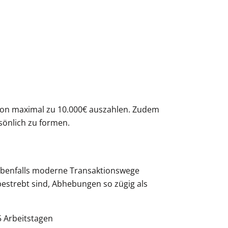
von maximal zu 10.000€ auszahlen. Zudem
sönlich zu formen.
 ebenfalls moderne Transaktionswege
bestrebt sind, Abhebungen so zügig als
5 Arbeitstagen