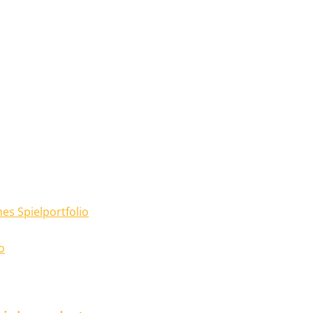
s Spielportfolio
o