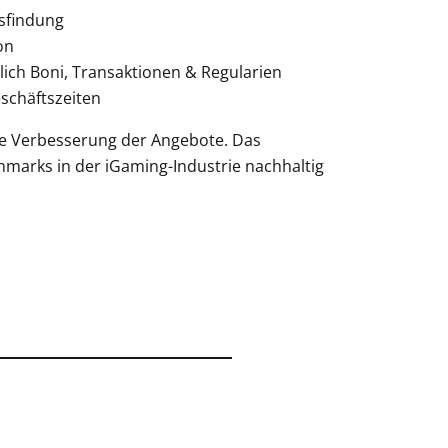
sfindung
on
ich Boni, Transaktionen & Regularien
schäftszeiten
he Verbesserung der Angebote. Das
hmarks in der iGaming-Industrie nachhaltig