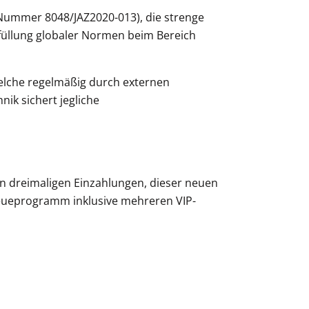
(Nummer 8048/JAZ2020-013), die strenge
rfüllung globaler Normen beim Bereich
elche regelmäßig durch externen
ik sichert jegliche
en dreimaligen Einzahlungen, dieser neuen
reueprogramm inklusive mehreren VIP-