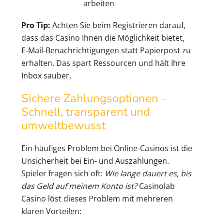
arbeiten
Pro Tip:
Achten Sie beim Registrieren darauf,
dass das Casino Ihnen die Möglichkeit bietet,
E‑Mail‑Benachrichtigungen statt Papierpost zu
erhalten. Das spart Ressourcen und hält Ihre
Inbox sauber.
Sichere Zahlungsoptionen –
Schnell, transparent und
umweltbewusst
Ein häufiges Problem bei Online‑Casinos ist die
Unsicherheit bei Ein- und Auszahlungen.
Spieler fragen sich oft:
Wie lange dauert es, bis
das Geld auf meinem Konto ist?
Casinolab
Casino löst dieses Problem mit mehreren
klaren Vorteilen: