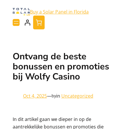
Buy a Solar Panel in Florida
Ontvang de beste
bonussen en promoties
bij Wolfy Casino
Oct 4, 2025
—
in
Uncategorized
by
In dit artikel gaan we dieper in op de
aantrekkelijke bonussen en promoties die