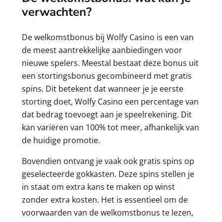
verwachten?
De welkomstbonus bij Wolfy Casino is een van
de meest aantrekkelijke aanbiedingen voor
nieuwe spelers. Meestal bestaat deze bonus uit
een stortingsbonus gecombineerd met gratis
spins. Dit betekent dat wanneer je je eerste
storting doet, Wolfy Casino een percentage van
dat bedrag toevoegt aan je speelrekening. Dit
kan variëren van 100% tot meer, afhankelijk van
de huidige promotie.
Bovendien ontvang je vaak ook gratis spins op
geselecteerde gokkasten. Deze spins stellen je
in staat om extra kans te maken op winst
zonder extra kosten. Het is essentieel om de
voorwaarden van de welkomstbonus te lezen,