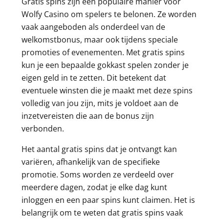
Gratis spins zijn een populaire manier voor
Wolfy Casino om spelers te belonen. Ze worden
vaak aangeboden als onderdeel van de
welkomstbonus, maar ook tijdens speciale
promoties of evenementen. Met gratis spins
kun je een bepaalde gokkast spelen zonder je
eigen geld in te zetten. Dit betekent dat
eventuele winsten die je maakt met deze spins
volledig van jou zijn, mits je voldoet aan de
inzetvereisten die aan de bonus zijn
verbonden.
Het aantal gratis spins dat je ontvangt kan
variëren, afhankelijk van de specifieke
promotie. Soms worden ze verdeeld over
meerdere dagen, zodat je elke dag kunt
inloggen en een paar spins kunt claimen. Het is
belangrijk om te weten dat gratis spins vaak