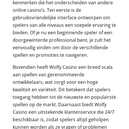
kenmerken die het onderscheiden van andere
online casino’s. Ten eerste is de
gebruiksvriendelijke interface ontworpen om
spelers van alle niveaus een soepele ervaring te
bieden. Of je nu een beginnende speler of een
doorgewinterde professional bent, je zult het
eenvoudig vinden om door de verschillende
spellen en promoties te navigeren.
Bovendien heeft Wolfy Casino een breed scala
aan spellen van gerenommeerde
ontwikkelaars, wat zorgt voor een hoge
kwaliteit en variëteit. Dit betekent dat spelers
toegang hebben tot de nieuwste en populairste
spellen op de markt. Daarnaast biedt Wolfy
Casino een uitstekende klantenservice die 24/7
beschikbaar is, zodat spelers altijd geholpen
kunnen worden als ze vragen of problemen