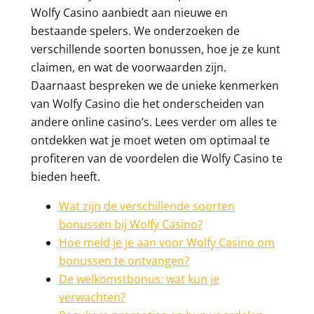
Wolfy Casino aanbiedt aan nieuwe en
bestaande spelers. We onderzoeken de
verschillende soorten bonussen, hoe je ze kunt
claimen, en wat de voorwaarden zijn.
Daarnaast bespreken we de unieke kenmerken
van Wolfy Casino die het onderscheiden van
andere online casino’s. Lees verder om alles te
ontdekken wat je moet weten om optimaal te
profiteren van de voordelen die Wolfy Casino te
bieden heeft.
Wat zijn de verschillende soorten
bonussen bij Wolfy Casino?
Hoe meld je je aan voor Wolfy Casino om
bonussen te ontvangen?
De welkomstbonus: wat kun je
verwachten?