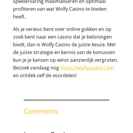
speelervaring maximaliseren en optimaal
profiteren van wat Wolfy Casino te bieden
heeft.
Als je serieus bent over online gokken en op
zoek bent naar een casino dat je beloningen
biedt, dan is Wolfy Casino de juiste keuze. Met
de juiste strategie en kennis van de bonussen
kun je je kansen op winst aanzienlijk vergroten.
Bezoek vandaag nog
https://wolfycasino1.be/
en ontdek zelf de voordelen!
Comments