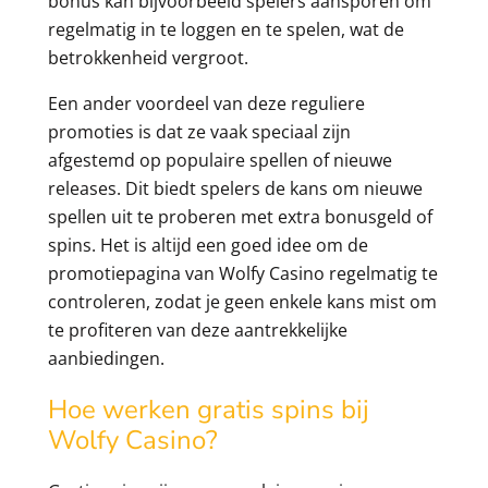
bonus kan bijvoorbeeld spelers aansporen om
regelmatig in te loggen en te spelen, wat de
betrokkenheid vergroot.
Een ander voordeel van deze reguliere
promoties is dat ze vaak speciaal zijn
afgestemd op populaire spellen of nieuwe
releases. Dit biedt spelers de kans om nieuwe
spellen uit te proberen met extra bonusgeld of
spins. Het is altijd een goed idee om de
promotiepagina van Wolfy Casino regelmatig te
controleren, zodat je geen enkele kans mist om
te profiteren van deze aantrekkelijke
aanbiedingen.
Hoe werken gratis spins bij
Wolfy Casino?