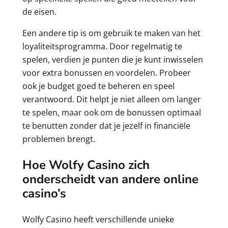
de eisen.
Een andere tip is om gebruik te maken van het
loyaliteitsprogramma. Door regelmatig te
spelen, verdien je punten die je kunt inwisselen
voor extra bonussen en voordelen. Probeer
ook je budget goed te beheren en speel
verantwoord. Dit helpt je niet alleen om langer
te spelen, maar ook om de bonussen optimaal
te benutten zonder dat je jezelf in financiële
problemen brengt.
Hoe Wolfy Casino zich
onderscheidt van andere online
casino’s
Wolfy Casino heeft verschillende unieke