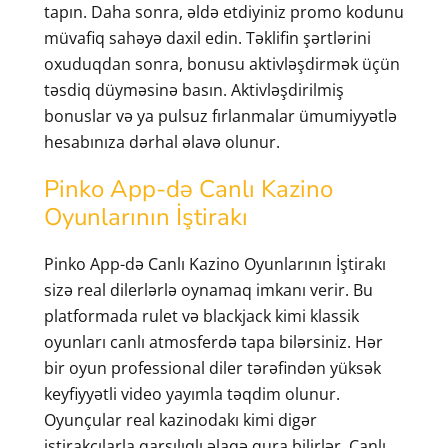
tapın. Daha sonra, əldə etdiyiniz promo kodunu
müvafiq sahəyə daxil edin. Təklifin şərtlərini
oxuduqdan sonra, bonusu aktivləşdirmək üçün
təsdiq düyməsinə basın. Aktivləşdirilmiş
bonuslar və ya pulsuz fırlanmalar ümumiyyətlə
hesabınıza dərhal əlavə olunur.
Pinko App-də Canlı Kazino
Oyunlarının İştirakı
Pinko App-də Canlı Kazino Oyunlarının İştirakı
sizə real dilerlərlə oynamaq imkanı verir. Bu
platformada rulet və blackjack kimi klassik
oyunları canlı atmosferdə tapa bilərsiniz. Hər
bir oyun professional diler tərəfindən yüksək
keyfiyyətli video yayımla təqdim olunur.
Oyunçular real kazinodakı kimi digər
iştirakçılarla qarşılıqlı əlaqə qura bilirlər. Canlı