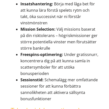
Insatshantering:
Börja med låga bet för
att kunna lära förstå spelets rytm och
takt, öka successivt när ni förstår
vinstmönstren
Mission Selection:
Välj missions baserat
på din risktolerans – högriskmissioner ger
större potentiella vinster men förutsätter
större bankrulle
Freespins-optimering:
Under gratissnurr,
koncentrera dig på att kunna samla in
scattersymboler för att utöka
bonusperioden
Sessionstid:
Schemalägg mer omfattande
sessioner för att kunna förbättra
sannolikheten att aktivera sällsynta
bonusfunktioner