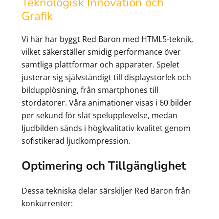
Teknologisk Innovation och
Grafik
Vi här har byggt Red Baron med HTML5-teknik,
vilket säkerställer smidig performance över
samtliga plattformar och apparater. Spelet
justerar sig självständigt till displaystorlek och
bildupplösning, från smartphones till
stordatorer. Våra animationer visas i 60 bilder
per sekund för slät spelupplevelse, medan
ljudbilden sänds i högkvalitativ kvalitet genom
sofistikerad ljudkompression.
Optimering och Tillgänglighet
Dessa tekniska delar särskiljer Red Baron från
konkurrenter: