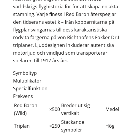
världskrigs flyghistoria för för att skapa en äkta
stämning. Varje finess i Red Baron återspeglar
den tidserans estetik – från kopparnitarna på
flygplansvingarnas till dess karaktäristiska
rödvita färgerna på von Richthofens Fokker Dr.I
triplaner. Ljuddesignen inkluderar autentiska
motorljud och vindljud som transporterar
spelaren till 1917 års års.
Symboltyp
Multiplikator
Specialfunktion
Frekvens
Red Baron
Breder ut sig
×500
Medel
(Wild)
vertikalt
Stackande
Triplan
×250
Hög
symboler