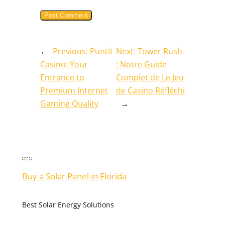
←
Previous:
Puntit
Next:
Tower Rush
Casino: Your
: Notre Guide
Entrance to
Complet de Le Jeu
Premium Internet
de Casino Réfléchi
Gaming Quality
→
Buy a Solar Panel in Florida
Best Solar Energy Solutions