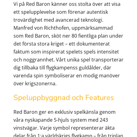
Vi på Red Baron känner oss stolta över att visa
ett spelupplevelse som förenar autentisk
trovärdighet med avancerad teknologi.
Manfred von Richthofen, uppmärksammad
som Red Baron, sköt ner 80 fientliga plan under
det första stora kriget – ett dokumenterat
faktum som inspirerat spelets spels intensitet
och noggrannhet. Vårt unika spel transporterar
dig tillbaka till flygkampenss guldålder, där
varenda spin symboliserar en modig manöver
över krigszonerna.
Speluppbyggnad och Features
Red Baron ger en exklusiv spelkänsla genom
våra nyskapande 5-hjuls system med 243
vinstvägar. Varje symbol representerar äkta
delar från 1:a världskrigs flygkamp – från triplan