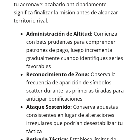
tu aeronave: acabarlo anticipadamente
significa finalizar la misión antes de alcanzar
territorio rival.
Administración de Altitud:
Comienza
con bets prudentes para comprender
patrones de pago, luego incrementa
gradualmente cuando identifiques series
favorables
Reconocimiento de Zona:
Observa la
frecuencia de aparición de símbolos
scatter durante las primeras tiradas para
anticipar bonificaciones
Ataque Sostenido:
Conserva apuestas
consistentes en lugar de alteraciones
irregulares que podrían desestabilizar tu
táctica
Retirada Táctica:
Establece límites de