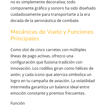
no es simplemente decorativa; todo
componente gráfico y sonoro ha sido diseñado
cuidadosamente para transportarte a la era
dorada de la aeronáutica de combate.
Mecánicas de Vuelo y Funciones
Principales
Como slot de cinco carretes con múltiples
líneas de pago activas, ofrezco una
configuración que fusiona tradición con
innovación. Los rodillos giran como hélices de
avión, y cada icono que aterriza simboliza un
logro en tu campaña de aviación. La volatilidad
intermedia garantiza un balance ideal entre
emoción constante y premios frecuentes.
Función