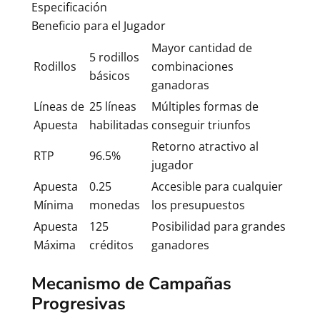
Especificación
Beneficio para el Jugador
Mayor cantidad de
5 rodillos
Rodillos
combinaciones
básicos
ganadoras
Líneas de
25 líneas
Múltiples formas de
Apuesta
habilitadas
conseguir triunfos
Retorno atractivo al
RTP
96.5%
jugador
Apuesta
0.25
Accesible para cualquier
Mínima
monedas
los presupuestos
Apuesta
125
Posibilidad para grandes
Máxima
créditos
ganadores
Mecanismo de Campañas
Progresivas