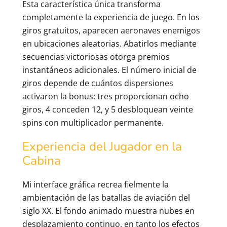
Esta característica única transforma
completamente la experiencia de juego. En los
giros gratuitos, aparecen aeronaves enemigos
en ubicaciones aleatorias. Abatirlos mediante
secuencias victoriosas otorga premios
instantáneos adicionales. El número inicial de
giros depende de cuántos dispersiones
activaron la bonus: tres proporcionan ocho
giros, 4 conceden 12, y 5 desbloquean veinte
spins con multiplicador permanente.
Experiencia del Jugador en la
Cabina
Mi interface gráfica recrea fielmente la
ambientación de las batallas de aviación del
siglo XX. El fondo animado muestra nubes en
desplazamiento continuo, en tanto los efectos