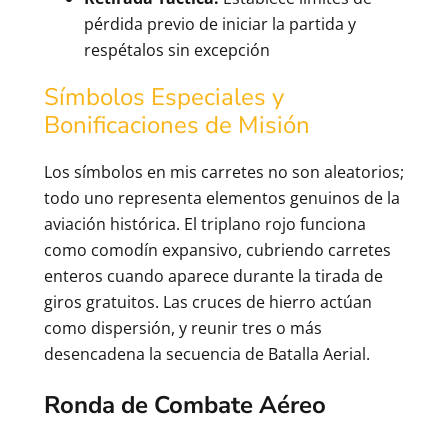
pérdida previo de iniciar la partida y
respétalos sin excepción
Símbolos Especiales y
Bonificaciones de Misión
Los símbolos en mis carretes no son aleatorios;
todo uno representa elementos genuinos de la
aviación histórica. El triplano rojo funciona
como comodín expansivo, cubriendo carretes
enteros cuando aparece durante la tirada de
giros gratuitos. Las cruces de hierro actúan
como dispersión, y reunir tres o más
desencadena la secuencia de Batalla Aerial.
Ronda de Combate Aéreo