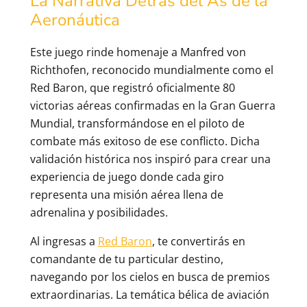
La Narrativa Detrás del Ás de la
Aeronáutica
Este juego rinde homenaje a Manfred von
Richthofen, reconocido mundialmente como el
Red Baron, que registró oficialmente 80
victorias aéreas confirmadas en la Gran Guerra
Mundial, transformándose en el piloto de
combate más exitoso de ese conflicto. Dicha
validación histórica nos inspiró para crear una
experiencia de juego donde cada giro
representa una misión aérea llena de
adrenalina y posibilidades.
Al ingresas a
Red Baron
, te convertirás en
comandante de tu particular destino,
navegando por los cielos en busca de premios
extraordinarias. La temática bélica de aviación