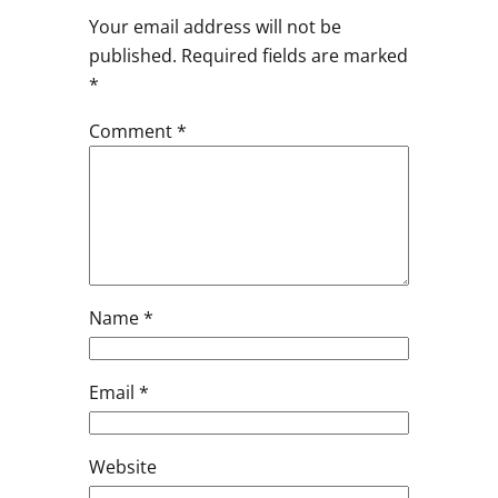
Your email address will not be
published.
Required fields are marked
*
Comment
*
Name
*
Email
*
Website