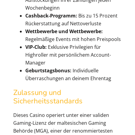
Wochenbeginn
Cashback-Programm:
Bis zu 15 Prozent
Rückerstattung auf Nettoverluste
Wettbewerbe und Wettbewerbe:
Regelmäßige Events mit hohen Preispools
VIP-Club:
Exklusive Privilegien für
Highroller mit persönlichem Account-
Manager
Geburtstagsbonus:
Individuelle
Überraschungen an deinem Ehrentag
Zulassung und
Sicherheitsstandards
Dieses Casino operiert unter einer validen
Gaming-Lizenz der maltesischen Gaming
Behörde (MGA), einer der renommiertesten