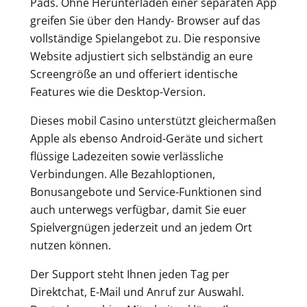
Pads. Ohne Herunterladen einer separaten App
greifen Sie über den Handy- Browser auf das
vollständige Spielangebot zu. Die responsive
Website adjustiert sich selbständig an eure
Screengröße an und offeriert identische
Features wie die Desktop-Version.
Dieses mobil Casino unterstützt gleichermaßen
Apple als ebenso Android-Geräte und sichert
flüssige Ladezeiten sowie verlässliche
Verbindungen. Alle Bezahloptionen,
Bonusangebote und Service-Funktionen sind
auch unterwegs verfügbar, damit Sie euer
Spielvergnügen jederzeit und an jedem Ort
nutzen können.
Der Support steht Ihnen jeden Tag per
Direktchat, E-Mail und Anruf zur Auswahl.