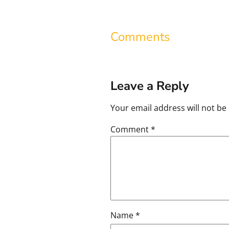
Comments
Leave a Reply
Your email address will not be
Comment
*
Name
*