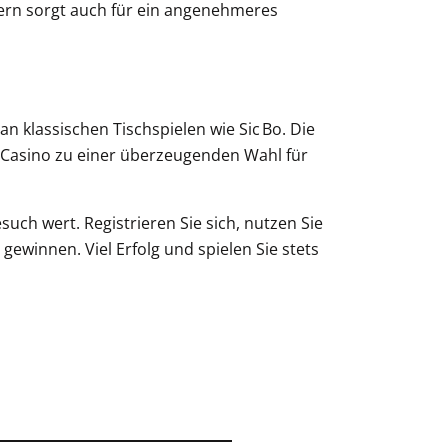
ndern sorgt auch für ein angenehmeres
 klassischen Tischspielen wie Sic Bo. Die
 Casino zu einer überzeugenden Wahl für
uch wert. Registrieren Sie sich, nutzen Sie
gewinnen. Viel Erfolg und spielen Sie stets