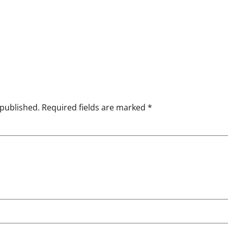
 published.
Required fields are marked
*