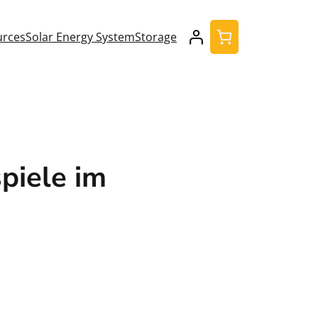
urces
Solar Energy System
Storage
piele im