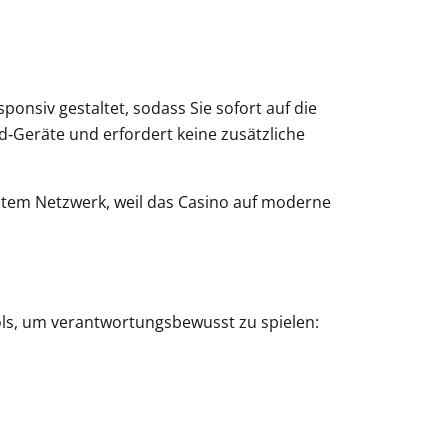
onsiv gestaltet, sodass Sie sofort auf die
d‑Geräte und erfordert keine zusätzliche
echtem Netzwerk, weil das Casino auf moderne
ols, um verantwortungsbewusst zu spielen: