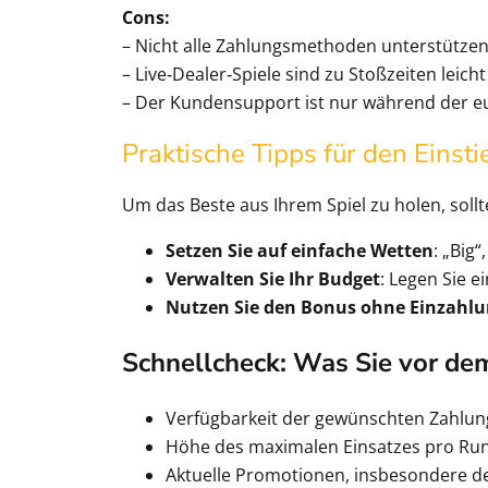
Cons:
– Nicht alle Zahlungsmethoden unterstützen
– Live‑Dealer‑Spiele sind zu Stoßzeiten leicht
– Der Kundensupport ist nur während der e
Praktische Tipps für den Einstie
Um das Beste aus Ihrem Spiel zu holen, soll
Setzen Sie auf einfache Wetten
: „Big
Verwalten Sie Ihr Budget
: Legen Sie e
Nutzen Sie den Bonus ohne Einzahl
Schnellcheck: Was Sie vor dem
Verfügbarkeit der gewünschten Zahlu
Höhe des maximalen Einsatzes pro Ru
Aktuelle Promotionen, insbesondere 