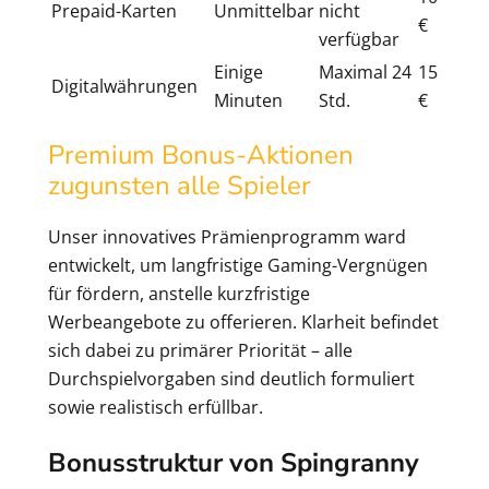
Prepaid-Karten
Unmittelbar
nicht
€
verfügbar
Einige
Maximal 24
15
Digitalwährungen
Minuten
Std.
€
Premium Bonus-Aktionen
zugunsten alle Spieler
Unser innovatives Prämienprogramm ward
entwickelt, um langfristige Gaming-Vergnügen
für fördern, anstelle kurzfristige
Werbeangebote zu offerieren. Klarheit befindet
sich dabei zu primärer Priorität – alle
Durchspielvorgaben sind deutlich formuliert
sowie realistisch erfüllbar.
Bonusstruktur von Spingranny