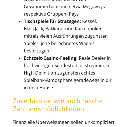
Gewinnmechanismen etwa Megaways
respektive Gruppen- Pays
Tischspiele für Strategen:
Kessel,
BlackJack, Bakkarat und Kartenpoker
mittels vielen Ausführungen zugunsten
Spieler, jene berechnetes Wagnis
bevorzugen
Echtzeit-Casino-Feeling:
Reale Dealer in
hochwertigen Sendestudios streamen in
High-Definition zugunsten echtes
Spielbank-Atmosphäre geradewegs in dir
in dein Hause
Zuverlässige wie auch rasche
Zahlungsmöglichkeiten
Finanzielle Überweisungen sollen unkompliziert