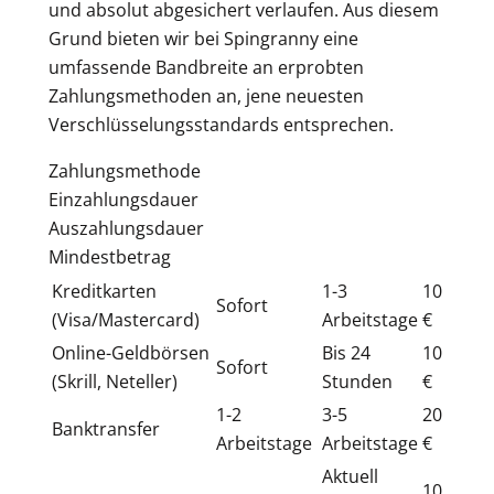
und absolut abgesichert verlaufen. Aus diesem
Grund bieten wir bei Spingranny eine
umfassende Bandbreite an erprobten
Zahlungsmethoden an, jene neuesten
Verschlüsselungsstandards entsprechen.
Zahlungsmethode
Einzahlungsdauer
Auszahlungsdauer
Mindestbetrag
Kreditkarten
1-3
10
Sofort
(Visa/Mastercard)
Arbeitstage
€
Online-Geldbörsen
Bis 24
10
Sofort
(Skrill, Neteller)
Stunden
€
1-2
3-5
20
Banktransfer
Arbeitstage
Arbeitstage
€
Aktuell
10