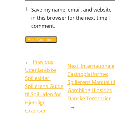
Save my name, email, and website
in this browser for the next time I
comment.
←
Previous:
Next:
Internationale
Udenlandske
Casinoplatforme:
Spillesider:
Spillerens Manual til
Spillerens Guide
Gambling Hinsides
til Spil Uden for
Danske Territorier
Hjemlige
→
Grænser