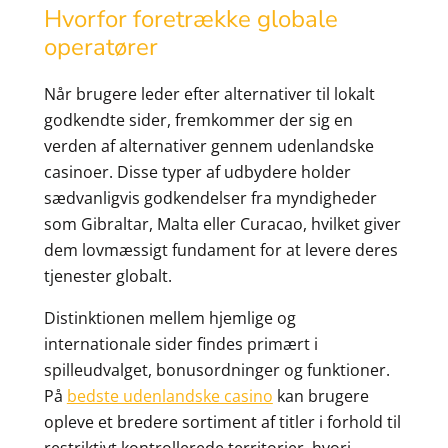
Hvorfor foretrække globale
operatører
Når brugere leder efter alternativer til lokalt
godkendte sider, fremkommer der sig en
verden af alternativer gennem udenlandske
casinoer. Disse typer af udbydere holder
sædvanligvis godkendelser fra myndigheder
som Gibraltar, Malta eller Curacao, hvilket giver
dem lovmæssigt fundament for at levere deres
tjenester globalt.
Distinktionen mellem hjemlige og
internationale sider findes primært i
spilleudvalget, bonusordninger og funktioner.
På
bedste udenlandske casino
kan brugere
opleve et bredere sortiment af titler i forhold til