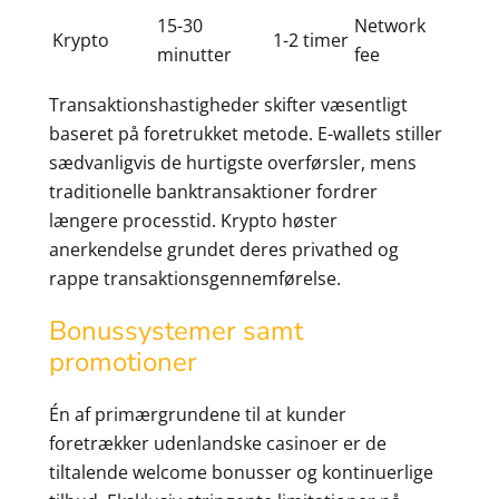
15-30
Network
Krypto
1-2 timer
minutter
fee
Transaktionshastigheder skifter væsentligt
baseret på foretrukket metode. E-wallets stiller
sædvanligvis de hurtigste overførsler, mens
traditionelle banktransaktioner fordrer
længere processtid. Krypto høster
anerkendelse grundet deres privathed og
rappe transaktionsgennemførelse.
Bonussystemer samt
promotioner
Én af primærgrundene til at kunder
foretrækker udenlandske casinoer er de
tiltalende welcome bonusser og kontinuerlige