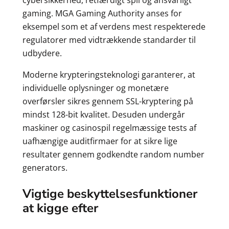
cybersikkerhed, retfærdigt spil og ansvarligt
gaming. MGA Gaming Authority anses for
eksempel som et af verdens mest respekterede
regulatorer med vidtrækkende standarder til
udbydere.
Moderne krypteringsteknologi garanterer, at
individuelle oplysninger og monetære
overførsler sikres gennem SSL-kryptering på
mindst 128-bit kvalitet. Desuden undergår
maskiner og casinospil regelmæssige tests af
uafhængige auditfirmaer for at sikre lige
resultater gennem godkendte random number
generators.
Vigtige beskyttelsesfunktioner
at kigge efter