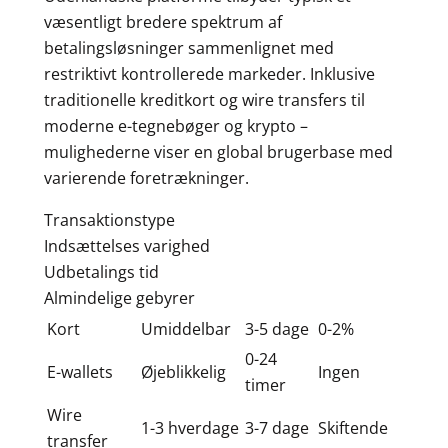
væsentligt bredere spektrum af
betalingsløsninger sammenlignet med
restriktivt kontrollerede markeder. Inklusive
traditionelle kreditkort og wire transfers til
moderne e-tegnebøger og krypto –
mulighederne viser en global brugerbase med
varierende foretrækninger.
Transaktionstype
Indsættelses varighed
Udbetalings tid
Almindelige gebyrer
Kort
Umiddelbar
3-5 dage
0-2%
0-24
E-wallets
Øjeblikkelig
Ingen
timer
Wire
1-3 hverdage
3-7 dage
Skiftende
transfer