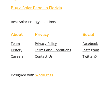
Buy a Solar Panel in Florida
Best Solar Energy Solutions
About
Privacy
Social
Team
Privacy Policy
Facebook
History
Terms and Conditions
Instagram
Careers
Contact Us
Twitter/X
Designed with
WordPress