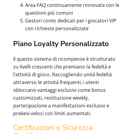
Area FAQ continuamente rinnovata con le
questioni più comuni
Gestori conto dedicati per i giocatori VIP
con richieste personalizzate
Piano Loyalty Personalizzato
Il questo sistema di ricompense è strutturato
su livelli crescenti che premiano la fedeltà e
l’attività di gioco. Raccogliendo unità fedeltà
attraverso le attività frequenti, i utenti
sbloccano vantaggi esclusivi come bonus
customizzati, restituzione weekly,
partecipazione a manifestazioni esclusivi e
prelievi veloci con limiti aumentati.
Certificazioni e Sicurezza