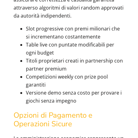
attraverso algoritmi di valori random approvati
da autorità indipendenti.
Slot progressive con premi milionari che
si incrementano costantemente
Table live con puntate modificabili per
ogni budget
Titoli proprietari creati in partnership con
partner premium
Competizioni weekly con prize pool
garantiti
Versione demo senza costo per provare i
giochi senza impegno
Opzioni di Pagamento e
Operazioni Sicure