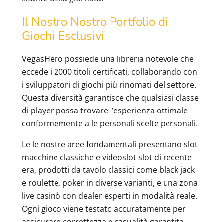
Il Nostro Nostro Portfolio di
Giochi Esclusivi
VegasHero possiede una libreria notevole che
eccede i 2000 titoli certificati, collaborando con
i sviluppatori di giochi più rinomati del settore.
Questa diversità garantisce che qualsiasi classe
di player possa trovare l’esperienza ottimale
conformemente a le personali scelte personali.
Le le nostre aree fondamentali presentano slot
macchine classiche e videoslot slot di recente
era, prodotti da tavolo classici come black jack
e roulette, poker in diverse varianti, e una zona
live casinò con dealer esperti in modalità reale.
Ogni gioco viene testato accuratamente per
assicurare correttezza e casualità garantita