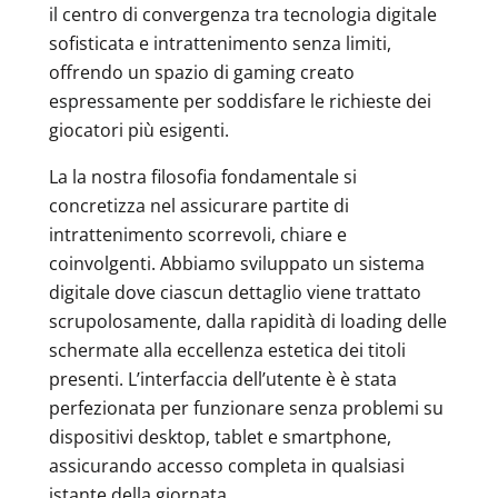
il centro di convergenza tra tecnologia digitale
sofisticata e intrattenimento senza limiti,
offrendo un spazio di gaming creato
espressamente per soddisfare le richieste dei
giocatori più esigenti.
La la nostra filosofia fondamentale si
concretizza nel assicurare partite di
intrattenimento scorrevoli, chiare e
coinvolgenti. Abbiamo sviluppato un sistema
digitale dove ciascun dettaglio viene trattato
scrupolosamente, dalla rapidità di loading delle
schermate alla eccellenza estetica dei titoli
presenti. L’interfaccia dell’utente è è stata
perfezionata per funzionare senza problemi su
dispositivi desktop, tablet e smartphone,
assicurando accesso completa in qualsiasi
istante della giornata.