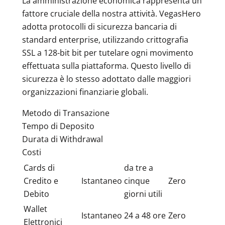
La amministrazione economica rappresenta un
fattore cruciale della nostra attività. VegasHero
adotta protocolli di sicurezza bancaria di
standard enterprise, utilizzando crittografia
SSL a 128-bit bit per tutelare ogni movimento
effettuata sulla piattaforma. Questo livello di
sicurezza è lo stesso adottato dalle maggiori
organizzazioni finanziarie globali.
Metodo di Transazione
Tempo di Deposito
Durata di Withdrawal
Costi
Cards di
da tre a
Credito e
Istantaneo
cinque
Zero
Debito
giorni utili
Wallet
Istantaneo
24 a 48 ore
Zero
Elettronici