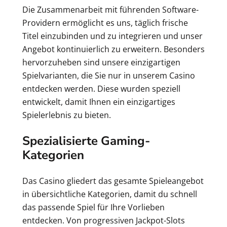
Die Zusammenarbeit mit führenden Software-
Providern ermöglicht es uns, täglich frische
Titel einzubinden und zu integrieren und unser
Angebot kontinuierlich zu erweitern. Besonders
hervorzuheben sind unsere einzigartigen
Spielvarianten, die Sie nur in unserem Casino
entdecken werden. Diese wurden speziell
entwickelt, damit Ihnen ein einzigartiges
Spielerlebnis zu bieten.
Spezialisierte Gaming-
Kategorien
Das Casino gliedert das gesamte Spieleangebot
in übersichtliche Kategorien, damit du schnell
das passende Spiel für Ihre Vorlieben
entdecken. Von progressiven Jackpot-Slots