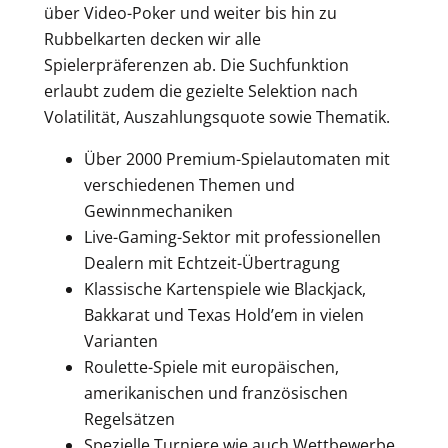
über Video-Poker und weiter bis hin zu
Rubbelkarten decken wir alle
Spielerpräferenzen ab. Die Suchfunktion
erlaubt zudem die gezielte Selektion nach
Volatilität, Auszahlungsquote sowie Thematik.
Über 2000 Premium-Spielautomaten mit
verschiedenen Themen und
Gewinnmechaniken
Live-Gaming-Sektor mit professionellen
Dealern mit Echtzeit-Übertragung
Klassische Kartenspiele wie Blackjack,
Bakkarat und Texas Hold’em in vielen
Varianten
Roulette-Spiele mit europäischen,
amerikanischen und französischen
Regelsätzen
Spezielle Turniere wie auch Wettbewerbe