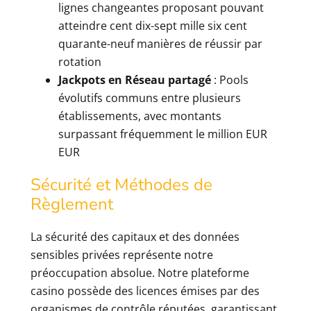
lignes changeantes proposant pouvant
atteindre cent dix-sept mille six cent
quarante-neuf manières de réussir par
rotation
Jackpots en Réseau partagé
: Pools
évolutifs communs entre plusieurs
établissements, avec montants
surpassant fréquemment le million EUR
EUR
Sécurité et Méthodes de
Règlement
La sécurité des capitaux et des données
sensibles privées représente notre
préoccupation absolue. Notre plateforme
casino possède des licences émises par des
organismes de contrôle réputées, garantissant