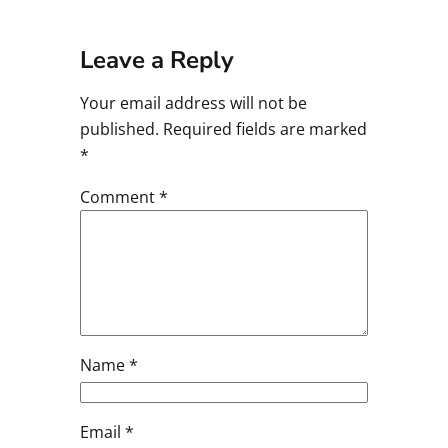
Leave a Reply
Your email address will not be
published.
Required fields are marked
*
Comment
*
Name
*
Email
*