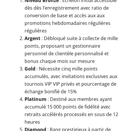
Niveau Bronze
: Échelon initial accessible
dès dès l’enregistrement avec ratio de
conversion de base et accès aux aux
promotions hebdomadaires régulières
régulières
Argent
: Débloqué suite à collecte de mille
points, proposant un gestionnaire
personnel de clientèle personnalisé et
bonus chaque mois sur mesure
Gold
: Nécessite cinq mille points
accumulés, avec invitations exclusives aux
tournois VIP VIP privés et pourcentage de
échange bonifié de 15%
Platinum
: Destiné aux membres ayant
accumulé 15 000 points de fidélité avec
retraits accélérés processés en sous de 12
heures
Diamond
: Rang prestigieux à partir de