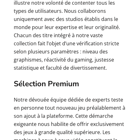
illustre notre volonté de contenter tous les
types de utilisateurs. Nous collaborons
uniquement avec des studios établis dans le
monde pour leur expertise et leur originalité.
Chacun des titre intégré à notre vaste
collection fait l’objet d’une vérification stricte
selon plusieurs paramètres : niveau des
graphismes, réactivité du gaming, justesse
statistique et faculté de divertissement.
Sélection Premium
Notre dévouée équipe dédiée de experts teste
en personne tout nouveau jeu préalablement à
son ajout à la plateforme. Cette démarche
exigeante nous habilite de offrir exclusivement
des jeux à grande qualité supérieure. Les