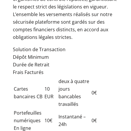
le respect strict des législations en vigueur.
L’ensemble les versements réalisés sur notre
sécurisée plateforme sont gardés sur des
comptes financiers distincts, en accord aux
obligations légales strictes.
Solution de Transaction
Dépôt Minimum
Durée de Retrait
Frais Facturés
deux à quatre
Cartes
10
jours
0€
bancaires CB
EUR
bancables
travaillés
Portefeuilles
Instantané –
numériques
10€
0€
24h
En ligne