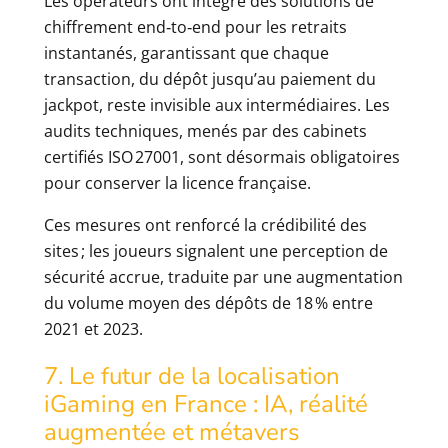
Les opérateurs ont intégré des solutions de
chiffrement end‑to‑end pour les retraits
instantanés, garantissant que chaque
transaction, du dépôt jusqu’au paiement du
jackpot, reste invisible aux intermédiaires. Les
audits techniques, menés par des cabinets
certifiés ISO 27001, sont désormais obligatoires
pour conserver la licence française.
Ces mesures ont renforcé la crédibilité des
sites ; les joueurs signalent une perception de
sécurité accrue, traduite par une augmentation
du volume moyen des dépôts de 18 % entre
2021 et 2023.
7. Le futur de la localisation
iGaming en France : IA, réalité
augmentée et métavers