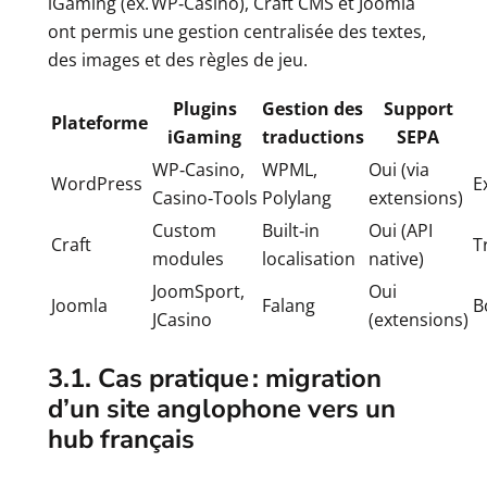
iGaming (ex. WP‑Casino), Craft CMS et Joomla
ont permis une gestion centralisée des textes,
des images et des règles de jeu.
Plugins
Gestion des
Support
Plateforme
iGaming
traductions
SEPA
WP‑Casino,
WPML,
Oui (via
WordPress
E
Casino‑Tools
Polylang
extensions)
Custom
Built‑in
Oui (API
Craft
T
modules
localisation
native)
JoomSport,
Oui
Joomla
Falang
B
JCasino
(extensions)
3.1. Cas pratique : migration
d’un site anglophone vers un
hub français