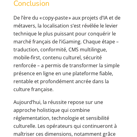
Conclusion
De l’ère du « copy‑paste » aux projets d’IA et de
métavers, la localisation s’est révélée le levier
technique le plus puissant pour conquérir le
marché français de l’iGaming. Chaque étape –
traduction, conformité, CMS multilingue,
mobile‑first, contenu culturel, sécurité
renforcée – a permis de transformer la simple
présence en ligne en une plateforme fiable,
rentable et profondément ancrée dans la
culture française.
Aujourd’hui, la réussite repose sur une
approche holistique qui combine
réglementation, technologie et sensibilité
culturelle. Les opérateurs qui continueront à
maîtriser ces dimensions, notamment grâce