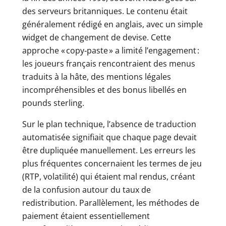
des serveurs britanniques. Le contenu était
généralement rédigé en anglais, avec un simple
widget de changement de devise. Cette
approche « copy‑paste » a limité l’engagement :
les joueurs français rencontraient des menus
traduits à la hâte, des mentions légales
incompréhensibles et des bonus libellés en
pounds sterling.
Sur le plan technique, l’absence de traduction
automatisée signifiait que chaque page devait
être dupliquée manuellement. Les erreurs les
plus fréquentes concernaient les termes de jeu
(RTP, volatilité) qui étaient mal rendus, créant
de la confusion autour du taux de
redistribution. Parallèlement, les méthodes de
paiement étaient essentiellement