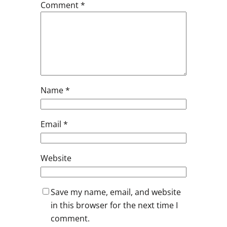
Comment
*
Name
*
Email
*
Website
Save my name, email, and website
in this browser for the next time I
comment.