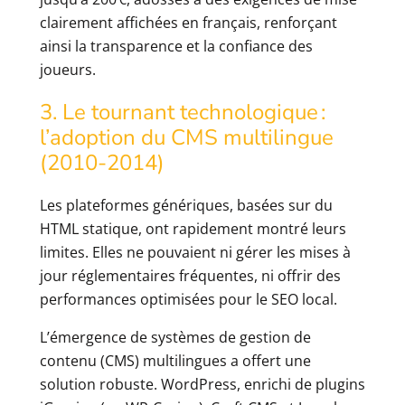
clairement affichées en français, renforçant
ainsi la transparence et la confiance des
joueurs.
3. Le tournant technologique :
l’adoption du CMS multilingue
(2010‑2014)
Les plateformes génériques, basées sur du
HTML statique, ont rapidement montré leurs
limites. Elles ne pouvaient ni gérer les mises à
jour réglementaires fréquentes, ni offrir des
performances optimisées pour le SEO local.
L’émergence de systèmes de gestion de
contenu (CMS) multilingues a offert une
solution robuste. WordPress, enrichi de plugins