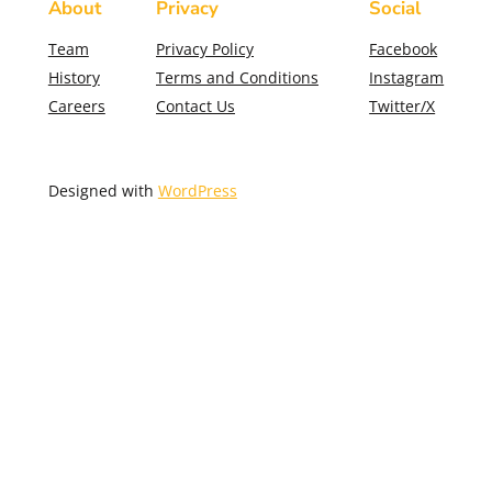
About
Privacy
Social
Team
Privacy Policy
Facebook
History
Terms and Conditions
Instagram
Careers
Contact Us
Twitter/X
Designed with
WordPress