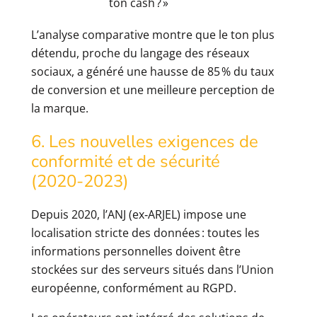
ton cash ? »
L’analyse comparative montre que le ton plus
détendu, proche du langage des réseaux
sociaux, a généré une hausse de 85 % du taux
de conversion et une meilleure perception de
la marque.
6. Les nouvelles exigences de
conformité et de sécurité
(2020‑2023)
Depuis 2020, l’ANJ (ex‑ARJEL) impose une
localisation stricte des données : toutes les
informations personnelles doivent être
stockées sur des serveurs situés dans l’Union
européenne, conformément au RGPD.