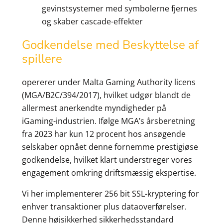
gevinstsystemer med symbolerne fjernes
og skaber cascade-effekter
Godkendelse med Beskyttelse af
spillere
opererer under Malta Gaming Authority licens
(MGA/B2C/394/2017), hvilket udgør blandt de
allermest anerkendte myndigheder på
iGaming-industrien. Ifølge MGA’s årsberetning
fra 2023 har kun 12 procent hos ansøgende
selskaber opnået denne fornemme prestigiøse
godkendelse, hvilket klart understreger vores
engagement omkring driftsmæssig ekspertise.
Vi her implementerer 256 bit SSL-kryptering for
enhver transaktioner plus dataoverførelser.
Denne højsikkerhed sikkerhedsstandard