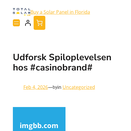
Buy a Solar Panel in Florida
Udforsk Spiloplevelsen
hos #casinobrand#
Feb 4, 2026
—
in
Uncategorized
by