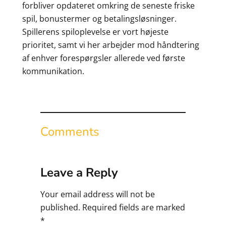
forbliver opdateret omkring de seneste friske
spil, bonustermer og betalingsløsninger.
Spillerens spiloplevelse er vort højeste
prioritet, samt vi her arbejder mod håndtering
af enhver forespørgsler allerede ved første
kommunikation.
Comments
Leave a Reply
Your email address will not be
published.
Required fields are marked
*